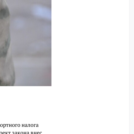
портного налога
оект закона внес