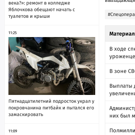
века?»: ремонт в колледже
Яблочкова обещают начать с
#Спецопер
туалетов и крыши
11:25
Материал
В ходе с
уроженце
В зоне С
Выплаты 
увеличен
Пятнадцатилетний подросток украл у
покровчанина питбайк и пытался его
Админист
замаскировать
них был 
Полмилли
11:09