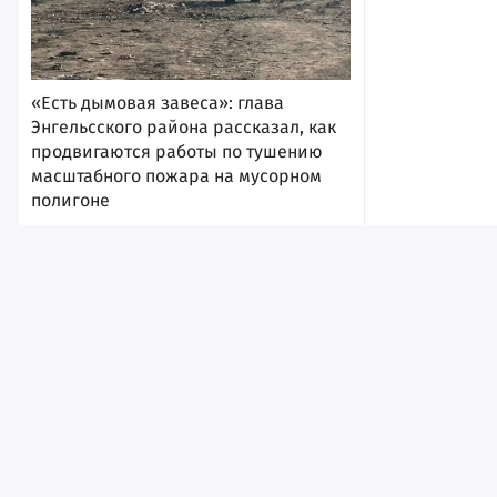
«Есть дымовая завеса»: глава
Энгельсского района рассказал, как
продвигаются работы по тушению
масштабного пожара на мусорном
полигоне
10:31
Лента
Истории
Топ
Реклама
Контакт
© ИА «Версия-Саратов», 2026
Учредители — Фонд «Перспектива».