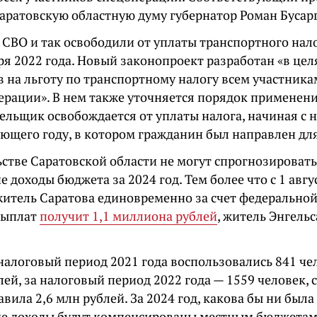
Саратовскую областную думу губернатор Роман Бусар
 СВО и так освободили от уплаты транспортного нал
ря 2022 года. Новый законопроект разработан «в це
в на льготу по транспортному налогу всем участник
ерации». В нем также уточняется порядок применени
ельщик освобождается от уплаты налога, начиная с н
ющего году, в котором гражданин был направлен для
стве Саратовской области не могут спрогнозировать,
доходы бюджета за 2024 год. Тем более что с 1 авг
житель Саратова единовременно за счет федеральной
выплат
получит 1,1 миллиона рублей
, житель Энгель
налоговый период 2021 года воспользовались 841 че
лей, за налоговый период 2022 года — 1559 человек
авила 2,6 млн рублей. За 2024 год, какова бы ни была
 доходы будут компенсированы местным бюджетам з