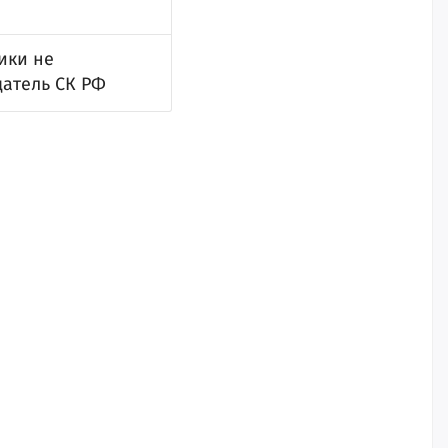
ики не
датель СК РФ