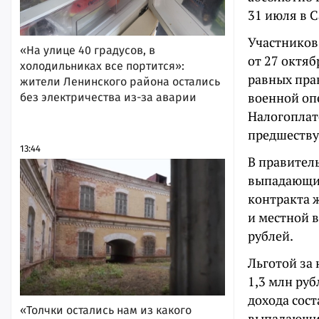
31 июля в 
Участников
«На улице 40 градусов, в
от 27 октяб
холодильниках все портится»:
равных пра
жители Ленинского района остались
военной оп
без электричества из-за аварии
Налогоплат
предшеству
13:44
В правитель
выпадающие 
контракта 
и местной 
рублей.
Льготой за 
1,3 млн руб
дохода сост
«Толчки остались нам из какого
выпадающие