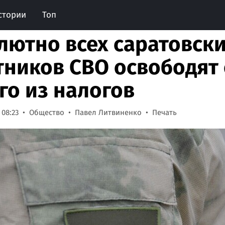
стории
Топ
лютно всех саратовск
тников СВО освободят 
го из налогов
 08:23
Общество
Павел Литвиненко
Печать