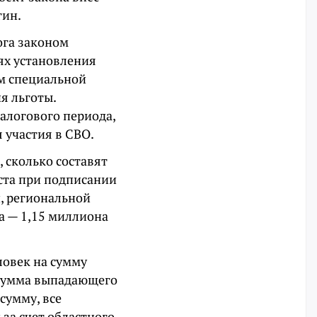
гин.
ога законом
лях установления
ам специальной
я льготы.
алогового периода,
 участия в СВО.
 сколько составят
уста при подписании
, региональной
са — 1,15 миллиона
ловек на сумму
, сумма выпадающего
 сумму, все
а счет областного.