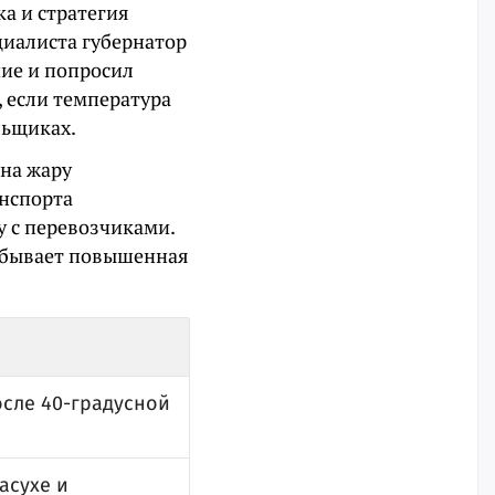
ка и стратегия
циалиста губернатор
ние и попросил
, если температура
льщиках.
 на жару
анспорта
у с перевозчиками.
а бывает повышенная
сле 40-градусной
асухе и