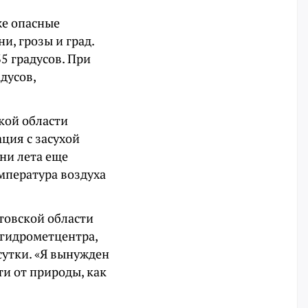
же опасные
и, грозы и град.
5 градусов. При
дусов,
кой области
ация с засухой
дни лета еще
емпература воздуха
товской области
 гидрометцентра,
сутки. «Я вынужден
и от природы, как