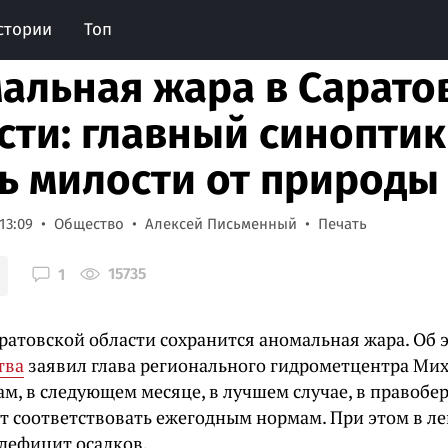
стории
Топ
альная жара в Сарато
сти: главный синоптик
ь милости от природы
13:09
Общество
Алексей Письменный
Печать
15735
1
аратовской области сохранится аномальная жара. Об
тва
заявил глава регионального гидрометцентра Мих
ам, в следующем месяце, в лучшем случае, в правоб
ет соответствовать ежегодным нормам. При этом в л
дефицит осадков.