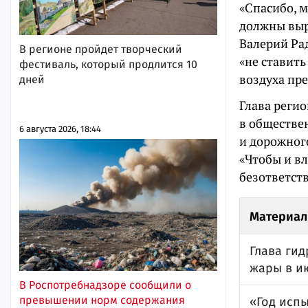
«Спасибо, м
должны выр
Валерий Ра
В регионе пройдет творческий
«не ставить
фестиваль, который продлится 10
воздуха пре
дней
Глава регио
в обществе
6 августа 2026, 18:44
и дорожног
«Чтобы и в
безответств
Материал
Глава ги
жары в и
В Роспотребнадзоре сообщили о
превышении норм содержания
«Год испы