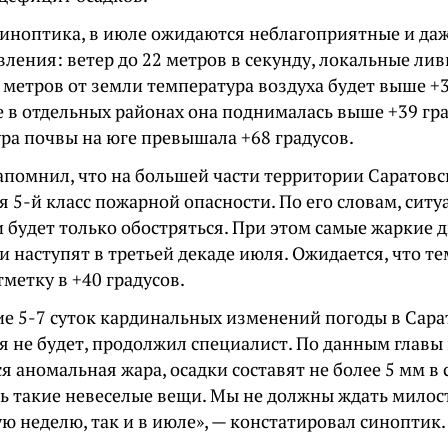
синоптика, в июле ожидаются неблагоприятные и да
ления: ветер до 22 метров в секунду, локальные ливн
 метров от земли температура воздуха будет выше +3
 в отдельных районах она поднималась выше +39 гра
ра почвы на юге превышала +68 градусов.
апомнил, что на большей части территории Саратовс
 5-й класс пожарной опасности. По его словам, ситу
 будет только обостряться. При этом самые жаркие 
и наступят в третьей декаде июля. Ожидается, что т
метку в +40 градусов.
е 5-7 суток кардинальных изменений погоды в Сара
я не будет, продолжил специалист. По данным главы
 аномальная жара, осадки составят не более 5 мм в 
ь такие невеселые вещи. Мы не должны ждать милост
ю неделю, так и в июле», — констатировал синоптик.