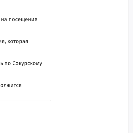
я на посещение
ия, которая
ь по Сокурскому
должится