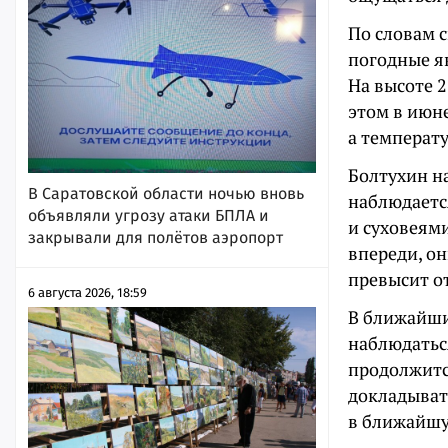
По словам 
погодные яв
На высоте 2
этом в июне
а температу
Болтухин н
В Саратовской области ночью вновь
наблюдается
объявляли угрозу атаки БПЛА и
и суховеями
закрывали для полётов аэропорт
впереди, он
превысит от
6 августа 2026, 18:59
В ближайши
наблюдатьс
продолжится
докладыват
в ближайшу