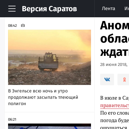
Версия
Саратов
Лента
И
НОВОСТИ
АРХИВ
Аном
08:42
обла
ждат
28 июня 2018, 
В Энгельсе всю ночь и утро
В июле в С
продолжают засыпать тлеющий
полигон
правительс
По его слов
погода буд
06:21
ощущаться 