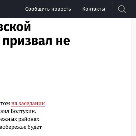
Сообщить новость
Контакты
вской
 призвал не
 этом
на заседании
аил Болтухин.
ережных районах
евобережье будет