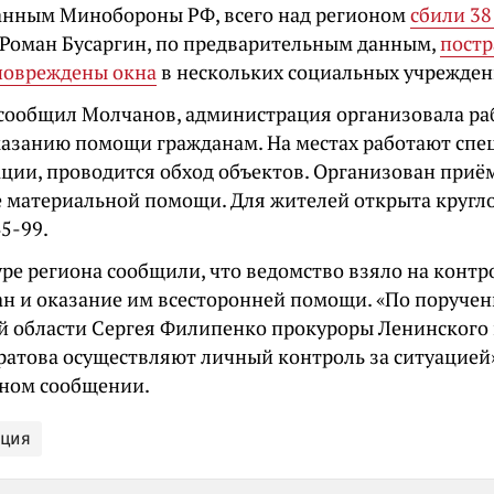
анным Минобороны РФ, всего над регионом
сбили 3
 Роман Бусаргин, по предварительным данным,
постр
повреждены окна
в нескольких социальных учрежден
 сообщил Молчанов, администрация организовала ра
казанию помощи гражданам. На местах работают спе
ции, проводится обход объектов. Организован приё
е материальной помощи. Для жителей открыта кругл
5-99.
уре региона сообщили, что ведомство взяло на конт
ан и оказание им всесторонней помощи. «По поруче
й области Сергея Филипенко прокуроры Ленинского 
ратова осуществляют личный контроль за ситуацией»
ном сообщении.
ация