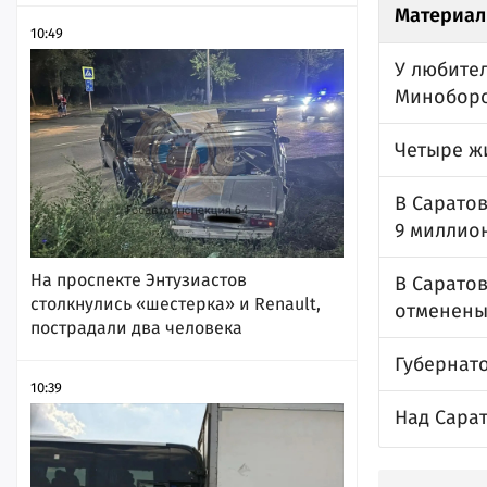
Материал
10:49
У любител
Минобор
Четыре ж
В Саратов
9 миллио
На проспекте Энтузиастов
В Саратов
столкнулись «шестерка» и Renault,
отменен
пострадали два человека
Губернат
10:39
Над Сарат