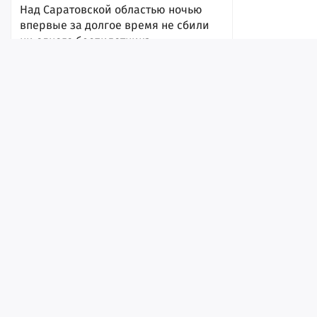
Над Саратовской областью ночью
впервые за долгое время не сбили
ни одного беспилотника
8 августа 2026, 18:02
Лента
Истории
Топ
Реклама
Контакт
© ИА «Версия-Саратов», 2026
Учредители — Фонд «Перспектива».
Регистрационный номер ИА № ФС 77 - 79097 от 15.09.2020 г. Выд
надзору в сфере связи, информационных технологий и массовы
Мэрия отчиталась, что Волгу возле
набережной почистили от мусора и
Главный редактор: Радин А. В.
водорослей
Адрес редакции и издателя: 410056, г. Саратов, Мирный переулок,
8 августа 2026, 15:29