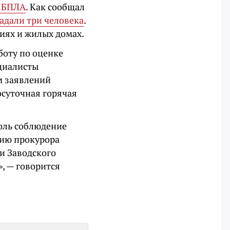
8 БПЛА
. Как сообщал
адали три человека
.
иях и жилых домах.
боту по оценке
циалисты
м заявлений
осуточная горячая
роль соблюдение
нию прокурора
и Заводского
, — говорится