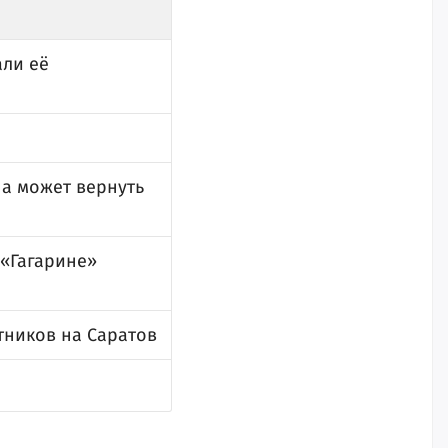
али её
на может вернуть
 «Гагарине»
тников на Саратов