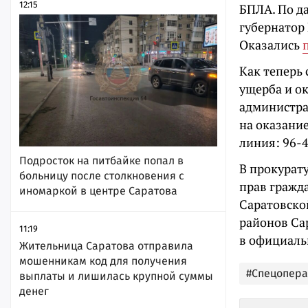
12:15
БПЛА. По д
губернатор
Оказались
Как теперь
ущерба и о
администра
на оказани
линия: 96-4
Подросток на питбайке попал в
В прокурат
больницу после столкновения с
прав гражд
иномаркой в центре Саратова
Саратовско
районов Са
11:19
в официаль
Жительница Саратова отправила
мошенникам код для получения
#Спецопер
выплаты и лишилась крупной суммы
денег