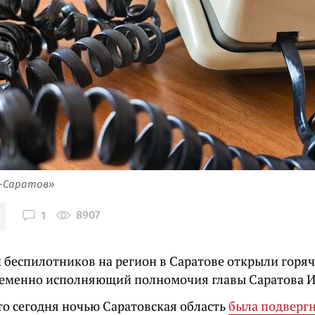
я-Саратов»
8907
1
и беспилотников на регион в Саратове открыли горя
еменно исполняющий полномочия главы Саратова И
то сегодня ночью Саратовская область
была подвергн