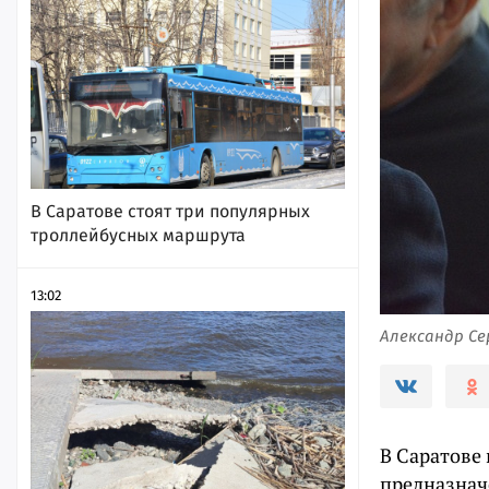
В Саратове стоят три популярных
троллейбусных маршрута
13:02
Александр Се
В Саратове
предназнач