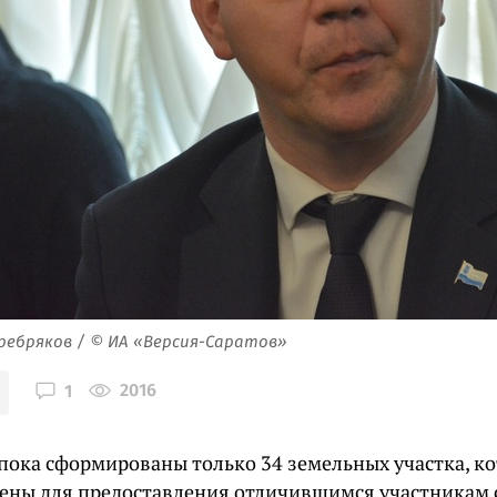
ребряков / © ИА «Версия-Саратов»
2016
1
 пока сформированы только 34 земельных участка, к
ены для предоставления отличившимся участникам 