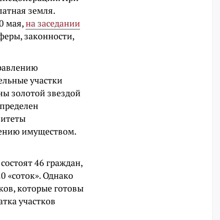
латная земля.
0 мая,
на заседании
феры, законности,
правлению
ельные участки
ны золотой звездой
определен
литеты
лению имуществом.
 состоят 46 граждан,
0 «соток». Однако
ков, которые готовы
атка участков