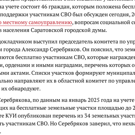
на учете состоит 46 граждан, которым положена бесп
 поддержки участникам СВО был обсужден сегодня, 2
о местному самоуправлению
, вопросам социальной с
в населения Саратовской городской думы.
окладчиком выступил председатель комитета по у
 города Александр Серебряков. Он пояснил, что зем
яются бесплатно участникам СВО, которые награжде
ии, орденами и иными наградами, перечень которых 
ми актами. Списки участков формируют муниципа
ально направляют их в областной комитет по управ
 их обнародуют.
еребрякова, по данным на январь 2025 года на учете
их на бесплатные земельные участки площадью до 2
те КУИ опубликован перечень из 34 земельных участ
ь участникам СВО. Но Серебряков заверил, что нехв
.