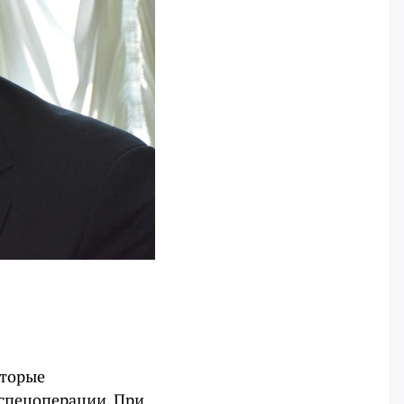
оторые
спецоперации. При