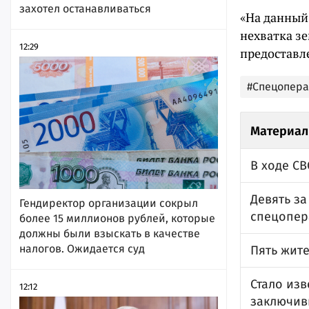
захотел останавливаться
«На данный 
нехватка зе
12:29
предоставле
#Спецопер
Материал
В ходе СВ
Девять за
Гендиректор организации сокрыл
спецопер
более 15 миллионов рублей, которые
должны были взыскать в качестве
налогов. Ожидается суд
Пять жит
Стало изв
12:12
заключив