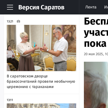
Версия
Саратов
Лента
И
НОВОСТИ
АРХИВ
Бесп
13:21
учас
пока
20 мая 2025, 1
В саратовском дворце
бракосочетаний провели необычную
церемонию с тараканами
13:11