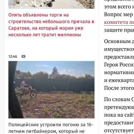
этом всего 
Вопрос мер
Опять объявлены торги на
комитета п
строительство небольшого причала в
Саратове, на который мэрия уже
защите пра
несколько лет тратит миллионы
Основным д
имуществом
предоставл
12:46
Героя Росс
нормативны
и ежекварт
После этого
По словам С
претендующ
пока на сай
предоставит
Полицейские устроили погоню за 16-
отсутствует
летним питбайкером, который не