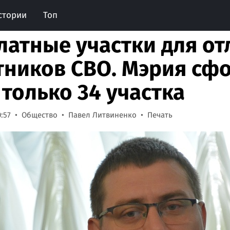
стории
Топ
латные участки для о
тников СВО. Мэрия сф
 только 34 участка
0:57
Общество
Павел Литвиненко
Печать