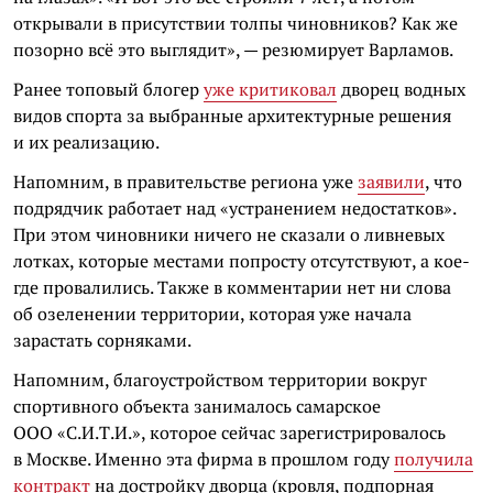
открывали в присутствии толпы чиновников? Как же
позорно всё это выглядит», — резюмирует Варламов.
Ранее топовый блогер
уже критиковал
дворец водных
видов спорта за выбранные архитектурные решения
и их реализацию.
Напомним, в правительстве региона уже
заявили
, что
подрядчик работает над «устранением недостатков».
При этом чиновники ничего не сказали о ливневых
лотках, которые местами попросту отсутствуют, а кое-
где провалились. Также в комментарии нет ни слова
об озеленении территории, которая уже начала
зарастать сорняками.
Напомним, благоустройством территории вокруг
спортивного объекта занималось самарское
ООО «С.И.Т.И.», которое сейчас зарегистрировалось
в Москве. Именно эта фирма в прошлом году
получила
контракт
на достройку дворца (кровля, подпорная