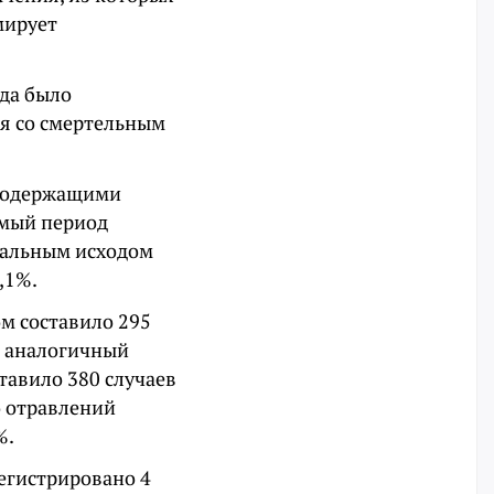
мирует
да было
ая со смертельным
осодержащими
емый период
етальным исходом
,1%.
м составило 295
За аналогичный
тавило 380 случаев
о отравлений
%.
регистрировано 4