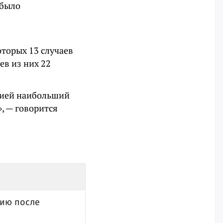
 было
торых 13 случаев
ев из них 22
цией наибольший
, — говорится
цию после