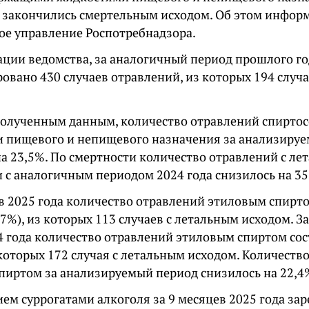
в закончились смертельным исходом. Об этом инфор
ое управление Роспотребнадзора.
ции ведомства, за аналогичный период прошлого го
овано 430 случаев отравлений, из которых 194 случ
полученным данным, количество отравлений спирт
 пищевого и непищевого назначения за анализиру
на 23,5%. По смертности количество отравлений с л
и с аналогичным периодом 2024 года снизилось на 35
ев 2025 года количество отравлений этиловым спирто
,7%), из которых 113 случаев с летальным исходом. 
4 года количество отравлений этиловым спиртом сос
 которых 172 случая с летальным исходом. Количеств
пиртом за анализируемый период снизилось на 22,4
ем суррогатами алкоголя за 9 месяцев 2025 года за