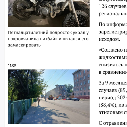
126 случае
региональн
По информа
зарегистрир
Пятнадцатилетний подросток украл у
исходом.
покровчанина питбайк и пытался его
замаскировать
«Согласно 
жидкостями
снизилось 
11:09
в сравнени
За 9 месяц
случаев (89
период 202
(88,4%), из
этиловым с
С отравлени