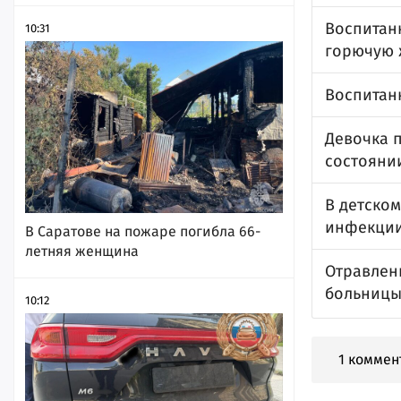
Воспитан
10:31
горючую ж
Воспитан
Девочка п
состояни
В детско
инфекци
В Саратове на пожаре погибла 66-
летняя женщина
Отравлени
больниц
10:12
1 коммен