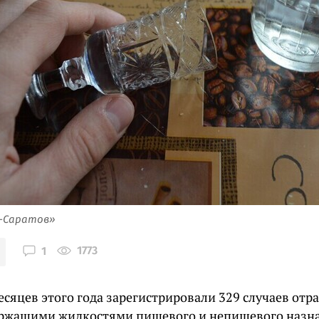
я-Саратов»
1773
1
есяцев этого года зарегистрировали 329 случаев отр
ржащими жидкостями пищевого и непищевого назна