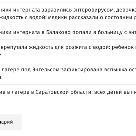
ники интерната заразились энтеровирусом, девочк
идкость с водой: медики рассказали о состоянии 
ники интерната в Балаково попали в больницу с э
ерепутала жидкость для розжига с водой: ребенок
и
м лагере под Энгельсом зафиксирована вспышка о
и
е в лагере в Саратовской области: всех детей вып
ы
тарий