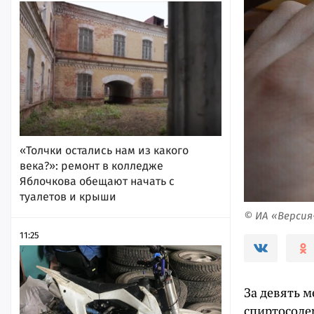
«Толчки остались нам из какого
века?»: ремонт в колледже
Яблочкова обещают начать с
туалетов и крыши
© ИА «Верси
11:25
За девять м
спиртосоде