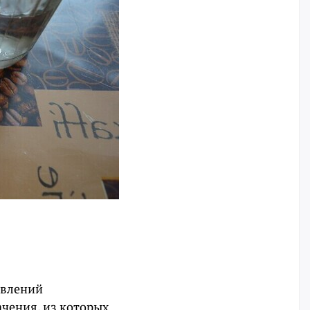
авлений
чения, из которых