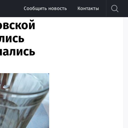
Сообщить новость
Контакты
овской
ились
чались