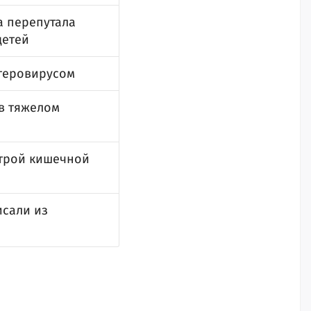
а перепутала
детей
нтеровирусом
 в тяжелом
строй кишечной
исали из