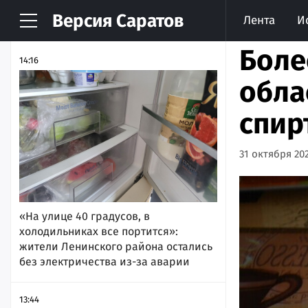
Версия
Саратов
Лента
И
НОВОСТИ
АРХИВ
Боле
14:16
обла
спир
31 октября 202
«На улице 40 градусов, в
холодильниках все портится»:
жители Ленинского района остались
без электричества из-за аварии
13:44