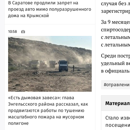
случая без 
В Саратове продлили запрет на
проезд авто мимо полуразрушенного
зарегистрир
дома на Крымской
За 9 месяце
спиртосоде
10:58
с летальным
с летальны
Среди пост
удельный в
в официаль
#отравлени
«Есть дымовая завеса»: глава
Материал
Энгельсского района рассказал, как
продвигаются работы по тушению
масштабного пожара на мусорном
Стало из
полигоне
посещени