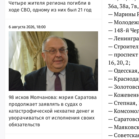
Четыре жителя региона погибли в
36а, 38а, 7в,
ходе СВО, одному из них был 21 год
— Марины Раск
— Молодежная
6 августа 2026, 18:00
— 148-й Черн
— Ленинградск
— Строительн
— проспект Фр
16, 20, 2;
— Одесская, 
— Краснодарс
— Золотовск
— Кожевенна
98 исков Молчанова: мэрия Саратова
— Степная, 1
продолжает заявлять в судах о
— Комсомоль
катастрофической нехватке денег и
уворачиваться от исполнения своих
— Саратовск
обязательств
— Маяковског
— Советская