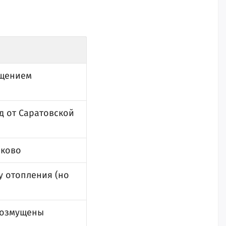
ащением
д от Саратовской
аково
у отопления (но
 возмущены