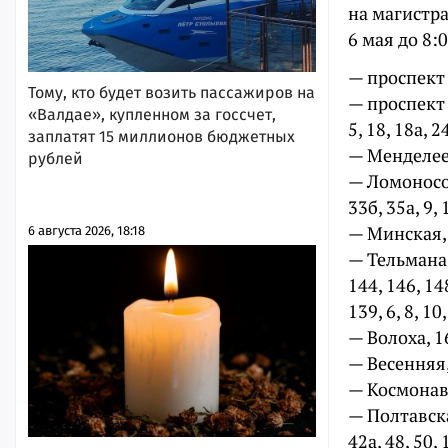
на магистра
6 мая до 8:
— проспект Хи
Тому, кто будет возить пассажиров на
— проспект Ст
«Валдае», купленном за госсчет,
5, 18, 18а, 24
заплатят 15 миллионов бюджетных
— Менделеева
рублей
— Ломоносова,
33б, 35а, 9, 1
— Минская, 2
6 августа 2026, 18:18
— Тельмана, 1
144, 146, 148
139, 6, 8, 10
— Волоха, 16,
— Весенняя, 
— Космонавтов
— Полтавская,
42а, 48, 50, 1