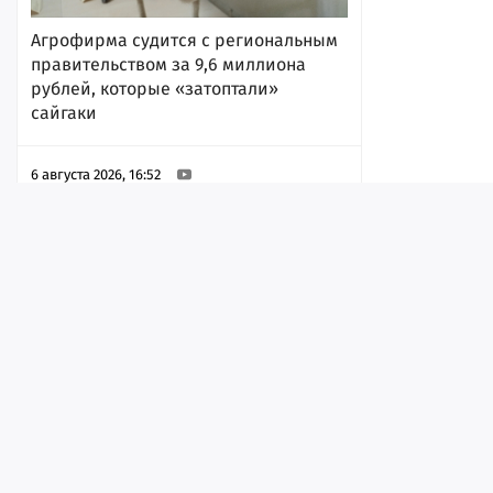
Агрофирма судится с региональным
правительством за 9,6 миллиона
рублей, которые «затоптали»
сайгаки
6 августа 2026, 16:52
Лента
Истории
Топ
Реклама
Контакт
© ИА «Версия-Саратов», 2026
Возгорание на мусорном полигоне в
Учредители — Фонд «Перспектива».
Энгельсе. Опубликована видеозапись
Регистрационный номер ИА № ФС 77 - 79097 от 15.09.2020 г. Выд
с места происшествия
надзору в сфере связи, информационных технологий и массовы