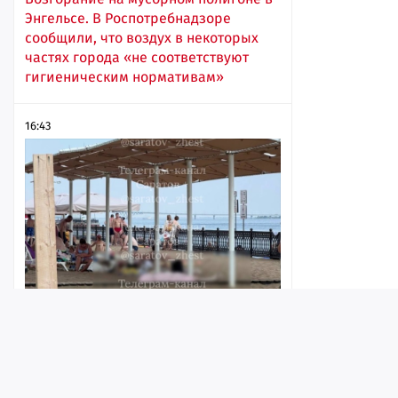
Энгельсе. В Роспотребнадзоре
сообщили, что воздух в некоторых
частях города «не соответствуют
гигиеническим нормативам»
16:43
Саратовчанка рассказала о трупе на
пляже «Покорителей Волги»
Лента
Истории
Топ
Реклама
Контакт
16:29