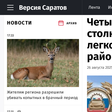
Версия
Саратов
Лента
И
Четы
НОВОСТИ
АРХИВ
стол
17:33
легк
райо
26 августа 2025
Жителям региона разрешили
убивать копытных в брачный период
17:31