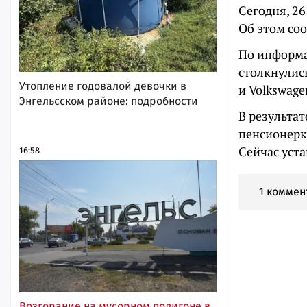
Сегодня, 26
Об этом со
По информа
столкнулис
Утопление годовалой девочки в
и Volkswage
Энгельсском районе: подробности
В результат
пенсионерк
Сейчас уст
16:58
1 коммен
Возгорание на мусорном полигоне в