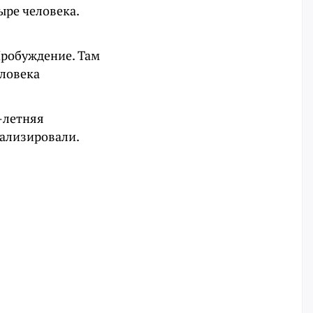
ыре человека.
Пробуждение. Там
еловека
6-летняя
тализировали.