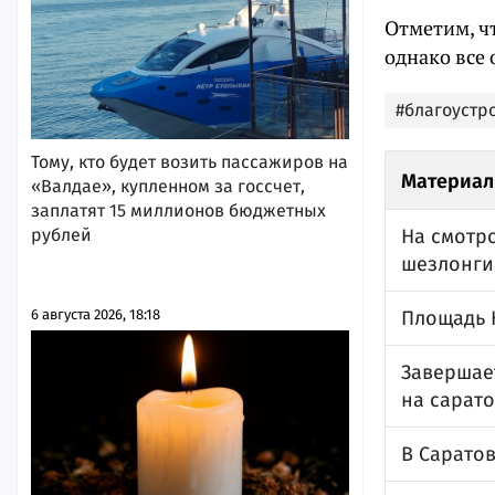
Отметим, ч
однако все
#благоустр
Тому, кто будет возить пассажиров на
Материал
«Валдае», купленном за госсчет,
заплатят 15 миллионов бюджетных
рублей
На смотр
шезлонги
6 августа 2026, 18:18
Площадь 
Завершае
на сарато
В Сарато