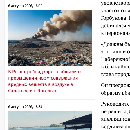
удовлетвор
6 августа 2026, 18:44
участок от 
Горбунова.
добивался 
к первонач
«Должны быт
зонтики и о
Набережнои
в ближайш
В Роспотребнадзоре сообщили о
глава город
превышении норм содержания
вредных веществ в воздухе в
Он предлож
Саратове и в Энгельсе
образцу вбл
Руководите
6 августа 2026, 18:33
не решила,
апелляционн
вердикта а