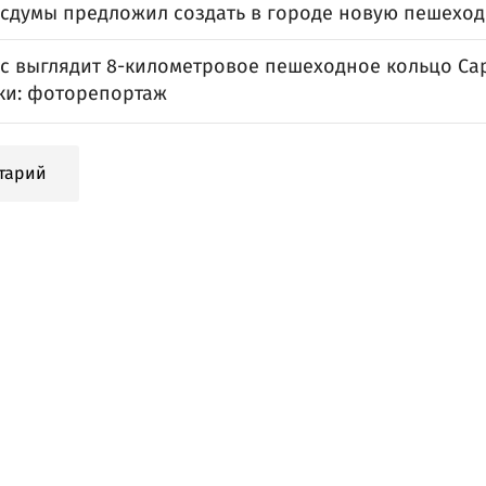
осдумы предложил создать в городе новую пешехо
с выглядит 8-километровое пешеходное кольцо Сар
ки: фоторепортаж
тарий