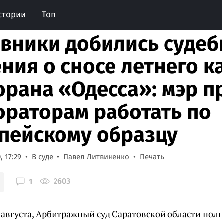
стории
Топ
вники добились судеб
ния о сносе летнего к
орана «Одесса»: мэр 
ораторам работать по
пейскому образцу
, 17:29
В суде
Павел Литвиненко
Печать
2603
1
7 августа, Арбитражный суд Саратовской области пол