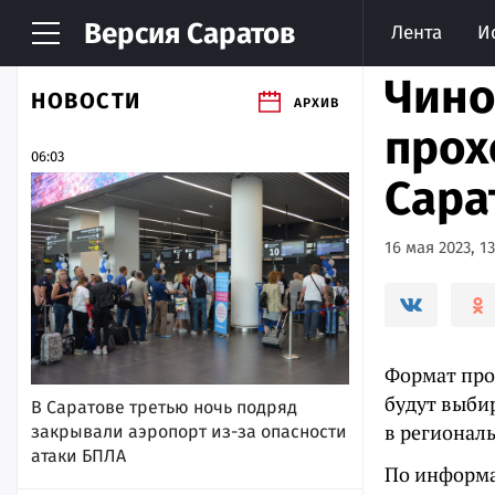
Версия
Саратов
Лента
И
Чино
НОВОСТИ
АРХИВ
прох
06:03
Сара
16 мая 2023, 13
Формат про
будут выби
В Саратове третью ночь подряд
в регионал
закрывали аэропорт из-за опасности
атаки БПЛА
По информа