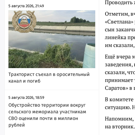
Проводить 
5 августа 2026, 21:49
Отметим, вч
«Светлана» 
сын заканчи
линейка про
им сказали,
Ещё вчера 
заведения, 
сказали, чт
Тракторист съехал в оросительный
принимает 
канал и погиб
Саратов» в 
5 августа 2026, 18:59
В комитете
Обустройство территории вокруг
ситуацию. 
сельского мемориала участникам
Напомним, 
СВО оценили почти в миллион
рублей
на вторник.