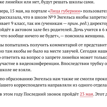
же линейки или нет, будут решать школы сами.
ера, 15 мая, на портале «
Лица губернии
» пользовате
рассказала, что в школе № 9 Энгельса якобы запрети
вает 9 класс, так им (ученикам —
прим. ред.
) директо
йдёт в актовом зале без родителей. Дочь учится в 6 к
 что вообще ничего не будет», — пояснила женщина.
мы попытались получить комментарий от представит
но там якобы не было на месте завучей. Сегодня на
о ответить на вопрос о запрете линейки может только
участие в видеоконференции. Впоследствии трубку о
школе не взяли.
 по образованию Энгельса нам также не смогли про
Нашего корреспондента направляли из одного отдела 
в этом году Последний звонок пройдёт
23 мая
. Этот