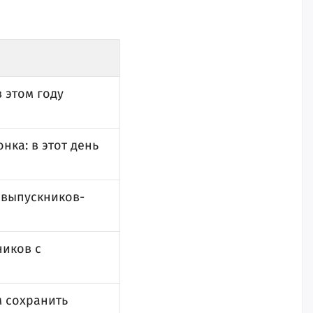
 этом году
нка: в этот день
 выпускников-
иков с
м сохранить