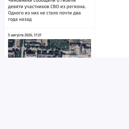
Чиновники сообщили о гибели
девяти участников СВО из региона.
Одного из них не стало почти два
года назад
5 августа 2026, 17:27
Лента
Истории
Топ
Реклама
Контакт
В Саратове готовят к продаже корпус
института с 8 тысячами «квадратов»
© ИА «Версия-Саратов», 2026
земли
Учредители — Фонд «Перспектива».