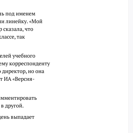
ль под именем
ли линейку. «Мой
р сказала, что
лассе, так
елей учебного
шему корреспонденту
 директор, но она
т ИА «Версия-
комментировать
в другой.
 день выпадает