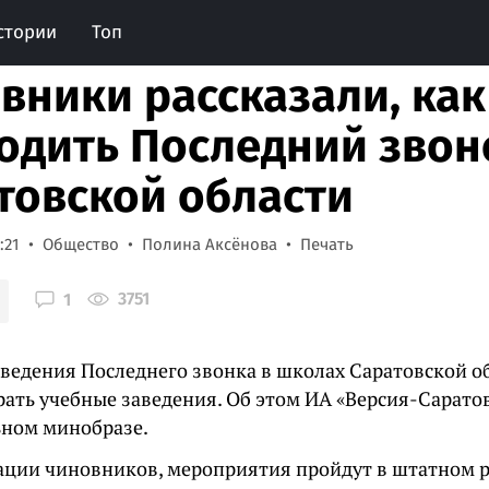
стории
Топ
вники рассказали, как
одить Последний звон
товской области
:21
Общество
Полина Аксёнова
Печать
3751
1
ведения Последнего звонка в школах Саратовской об
рать учебные заведения. Об этом ИА «Версия-Саратов
ьном минобразе.
ции чиновников, мероприятия пройдут в штатном 