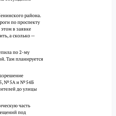
Ленинского района.
роги по проспекту
 этом в заявке
ть, а сколько —
упила по 2-му
ой. Там планируется
разрешение
 5, № 5А и № 54Б
оителей до улицы
ическую часть
мещений под