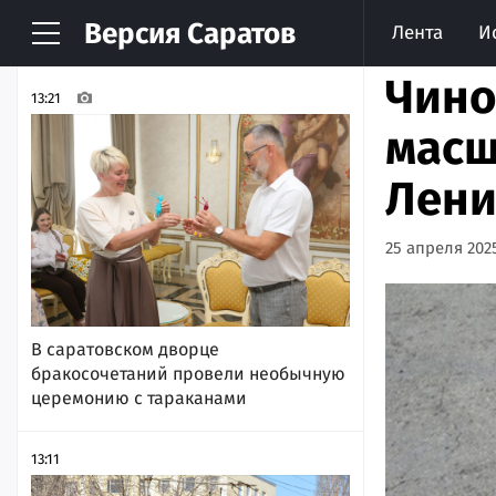
Версия
Саратов
Лента
И
НОВОСТИ
АРХИВ
Чино
13:21
масш
Лени
25 апреля 2025
В саратовском дворце
бракосочетаний провели необычную
церемонию с тараканами
13:11