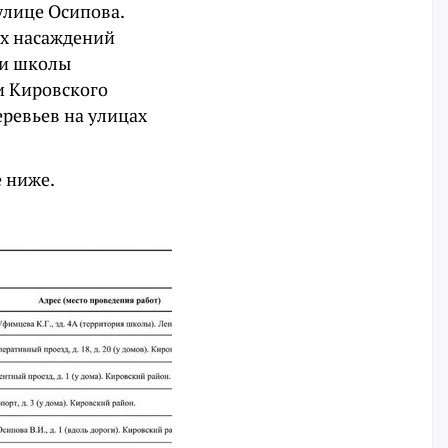
улице Осипова.
ых насаждений
ии школы
и Кировского
еревьев на улицах
 ниже.