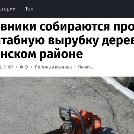
стории
Топ
вники собираются пр
табную вырубку дерев
нском районе
, 11:07
ЖКХ
Полина Аксёнова
Печать