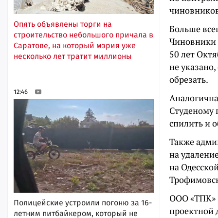
чиновников
Опять объявлены торги на
Больше все
строительство небольшого причала в
Чиновники 
Саратове, на который мэрия уже
50 лет Октя
несколько лет тратит миллионы
не указано,
обрезать.
12:46
Аналогична
Студеному 
спилить и о
Также адми
на удаление
на Одесской
Трофимовск
ООО «ТПК» 
Полицейские устроили погоню за 16-
проектной 
летним питбайкером, который не