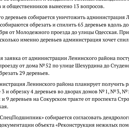
 и общественников вынесено 13 вопросов.
го деревьев собирается уничтожить администрация 
собираются обрезать и спилить 65 деревьев вдоль до
бря от Молодежного проезда до улицы Одесская. При
 сколько именно деревьев администрация хочет спили
я заявка от администрации Ленинского района пост
проезду от дома № 52 по улице Шехурдина до Студен
брезать 29 деревьев.
нистрация Ленинского района планирует получить 
 3 и обрезку 4 деревьев во дворах домов № 1, № 3, №
 и 9 деревьев на Сокурском тракте от проспекта Стр
ая.
СпецПодшипник» собирается согласовать дендролог
документации объекта «Реконструкция нежилых по