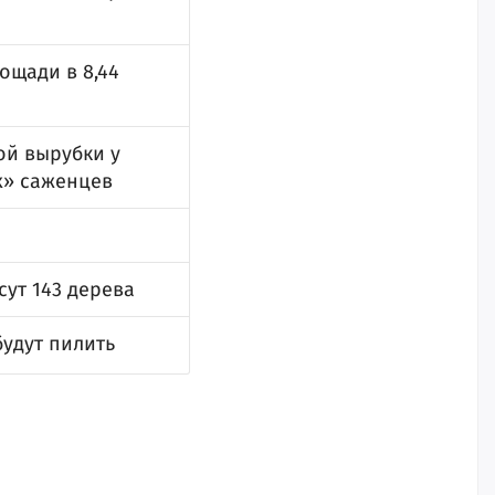
ощади в 8,44
ой вырубки у
х» саженцев
сут 143 дерева
будут пилить