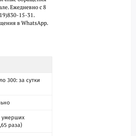
але. Ежедневно с 8
19)830-15-31.
щения в WhatsApp.
о 300: за сутки
льно
у умерших
65 раза)