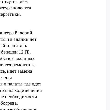
 отсутствием
ресурс подаётся
нергетики.
пансера Валерий
ты и в здании нет
ый госпиталь
 бывшей 12 ГБ,
обств, связанных
одятся ремонтные
сь, идет замена
ся для
я и палаты, где идет
ются на ходе лечения
чае необходимости
богрева.
 личные обращения