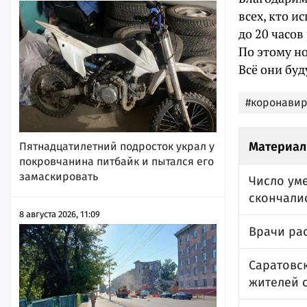
всех, кто и
до 20 часов
По этому н
Всё они буд
#коронавир
Материал
Пятнадцатилетний подросток украл у
покровчанина питбайк и пытался его
замаскировать
Число уме
скончали
8 августа 2026, 11:09
Врачи рас
Саратовск
жителей с