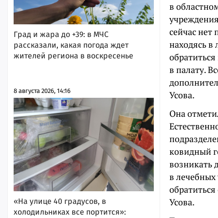
в областно
учреждения 
сейчас нет 
Град и жара до +39: в МЧС
находясь в
рассказали, какая погода ждет
жителей региона в воскресенье
обратиться
в палату. В
дополнител
8 августа 2026, 14:16
Усова.
Она отмети
Естественно
подразделе
ковидный го
возникать 
в лечебных
обратиться 
Усова.
«На улице 40 градусов, в
холодильниках все портится»: