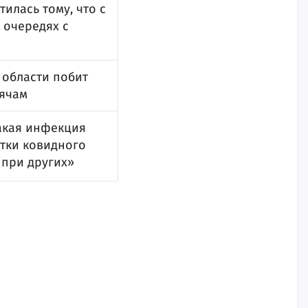
тилась тому, что с
 очередях с
 области побит
сячам
такая инфекция
нтки ковидного
 при других»