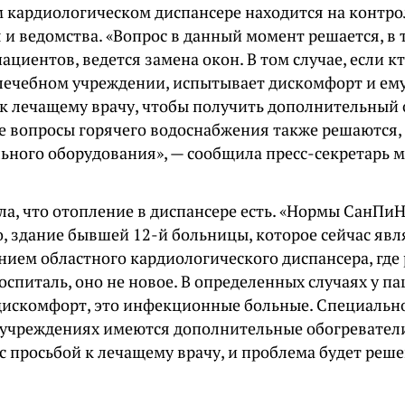
м кардиологическом диспансере находится на контро
и ведомства. «Вопрос в данный момент решается, в т
пациентов, ведется замена окон. В том случае, если к
 лечебном учреждении, испытывает дискомфорт и ему
 к лечащему врачу, чтобы получить дополнительный 
се вопросы горячего водоснабжения также решаются, 
ьного оборудования», — сообщила пресс-секретарь 
ла, что отопление в диспансере есть. «Нормы СанПи
, здание бывшей 12-й больницы, которое сейчас явл
нием областного кардиологического диспансера, где
спиталь, оно не новое. В определенных случаях у п
дискомфорт, это инфекционные больные. Специально
 учреждениях имеются дополнительные обогревател
с просьбой к лечащему врачу, и проблема будет реше