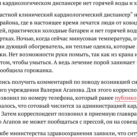
 кардиологическом диспансере нет горячей воды и х
ластной клинический кардиологический диспансер“ 
района, где в настоящее время лечатся люди от кови
ей, практически холодные батареи и нет горячей во
ртках. Ночью, когда сейчас минусовая температура, 
ни дующий обогреватель, ни теплые одеяла, которые
и. Нет возможности руки помыть, так как из крана и
 том, чтобы умыться. А ведь лечение порой занимает
 сообщила горожанка.
ись получить комментарий по поводу возникшей си
го учреждения Валерия Агапова. Для этого корреспо
озвонил по номеру телефона, который ранее
публико
залось, что сотовый числится за администрацией ка
. Затем корреспондент позвонил в приемную главврач
о Агапов не может пообщаться с прессой, он на сове
ужбе министерства здравоохранения заявили, что си