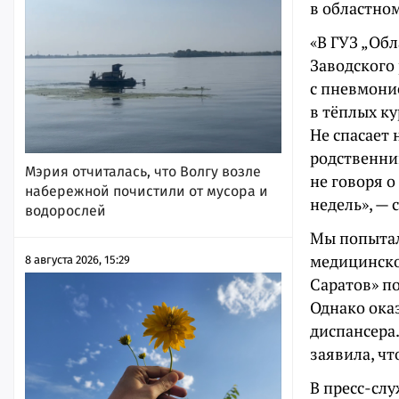
в областном
«В ГУЗ „Об
Заводского 
с пневмони
в тёплых ку
Не спасает 
родственник
Мэрия отчиталась, что Волгу возле
не говоря о
набережной почистили от мусора и
недель», —
водорослей
Мы попытал
медицинско
8 августа 2026, 15:29
Саратов» п
Однако ока
диспансера
заявила, чт
В пресс-сл