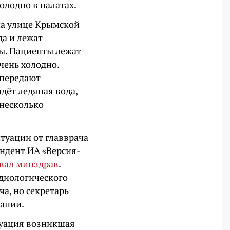
олодно в палатах.
на улице Крымской
да и лежат
ды. Пациенты лежат
очень холодно.
 передают
дёт ледяная вода,
 несколько
туации от главврача
ндент ИА «Версия-
вал минздрав
.
рдиологического
а, но секретарь
щании.
туация возникшая