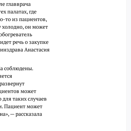
ле главврача
ех палатах, где
то-то из пациентов,
 холодно, он может
обогреватель
идет речь о закупке
минздрава Анастасия
На соблюдены.
яется
 развернут
ациентов может
 для таких случаев
и. Пациент может
на», — рассказала