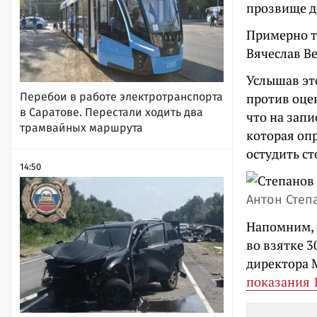
прозвище д
Примерно то
Вячеслав В
Услышав это
против оцен
Перебои в работе электротранспорта
в Саратове. Перестали ходить два
что на запи
трамвайных маршрута
которая оп
остудить с
14:50
Антон Степ
Напомним, 
во взятке 3
директора 
показания 