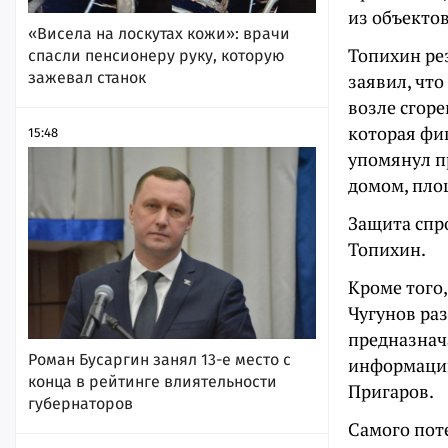
из объектов
«Висела на лоскутах кожи»: врачи
Топихин рез
спасли пенсионеру руку, которую
зажевал станок
заявил, что
возле сгоре
которая фи
15:48
упомянул п
домом, пло
Защита спро
Топихин.
Кроме того,
Чугунов ра
предназнача
Роман Бусаргин занял 13-е место с
информации 
конца в рейтинге влиятельности
Пригаров.
губернаторов
Самого пот