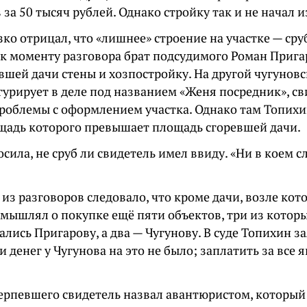
 за 50 тысяч рублей. Однако стройку так и не начал и
ко отрицал, что «лишнее» строение на участке — сруб
 к моменту разговора брат подсудимого Роман Прига
вшей дачи стены и хозпостройку. На другой чугунов
гурирует в деле под названием «Женя посредник», св
роблемы с оформлением участка. Однако там Топихин
щадь которого превышает площадь сгоревшей дачи.
сила, не сруб ли свидетель имел ввиду. «Ни в коем с
 из разговоров следовало, что кроме дачи, возле кот
змышлял о покупке ещё пяти объектов, три из котор
лись Пригарову, а два — Чугунову. В суде Топихин за
денег у Чугунова на это не было; заплатить за все
ерпевшего свидетель назвал авантюристом, который