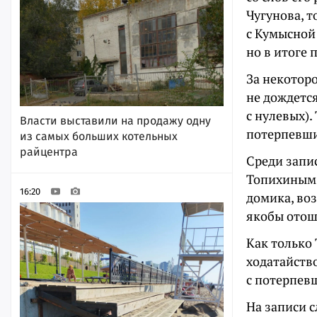
Чугунова, т
с Кумысной
но в итоге 
За некотор
не дождетс
с нулевых).
Власти выставили на продажу одну
потерпевши
из самых больших котельных
райцентра
Среди запи
Топихиным.
16:20
домика, воз
якобы отош
Как только
ходатайств
с потерпев
На записи с