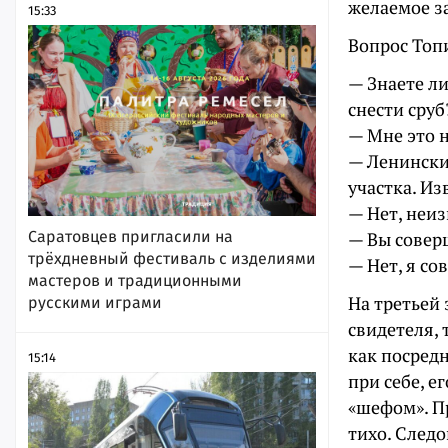
желаемое з
15:33
Вопрос Топ
— Знаете ли
снести сруб
— Мне это н
— Ленински
участка. Из
— Нет, неиз
— Вы совер
Саратовцев пригласили на
трёхдневный фестиваль с изделиями
— Нет, я со
мастеров и традиционными
На третьей 
русскими играми
свидетеля, 
как посредн
15:14
при себе, е
«шефом». П
тихо. Следо