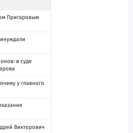
ром Пригаровым
принуждали
онов: в суде
гарова
очему у главного
показания
ндрей Викторович