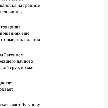
ивановка на границе
ледования,
т товарища
тношениях еще
оторые, как полагал
ем Евгением
ревшего дачного
свой сруб, позже
двокаты
аривает
ссказывает Чугунову