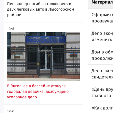
Материал
Пенсионер погиб в столкновении
двух легковых авто в Лысогорском
Оформить
районе
прозвуча
14:45
Дело экс-
изменить
Дом в обм
продолжи
Дело экс
свидетел
В Энгельсе в бассейне утонула
«День вру
годовалая девочка: возбуждено
главного
уголовное дело
«Как дол
14:33