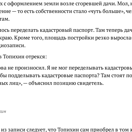
х с оформлением земли возле сгоревшей дачи. Мол, н
ение — то есть собственности стало «чуть больше», 
там.
ось переделать кадастровый паспорт. Там теперь дач
с краю. Кроме того, площадь постройки резко выросла
диозаписи.
в Топихин отрекся:
ова не произносил. Я не мог переделывать кадастров
обы подделывать кадастровые паспорта? Там стоят п
ных лиц», — объяснил позицию свидетель.
хин
 из записи следует, что Топихин сам приобрел в том 