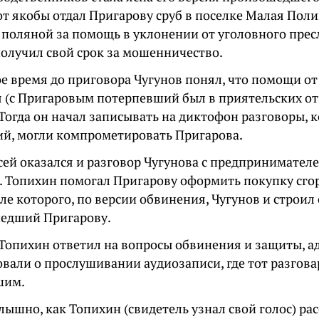
от якобы отдал Пригарову сруб в поселке Малая Пол
 поляной за помощь в уклонении от уголовного прес
получил свой срок за мошенничество.
ое время до приговора Чугунов понял, что помощи о
я (с Пригаровым потерпевший был в приятельских о
 Тогда он начал записывать на диктофон разговоры, к
й, могли компрометировать Пригарова.
сей оказался и разговор Чугунова с предпринимател
 Топихин помогал Пригарову оформить покупку сго
ле которого, по версии обвинения, Чугунов и строил 
едший Пригарову.
 Топихин ответил на вопросы обвинения и защиты, а
овали о прослушивании аудиозаписи, где тот разгов
шим.
лышно, как Топихин (свидетель узнал свой голос) ра