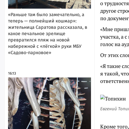
о трудностя
другое стро
«Раньше там было замечательно, а
по докумен
теперь — полнейший кошмар»:
жительница Саратова рассказала, в
«Мне пришл
какое печальное зрелище
участка, а 
превратился пляж на новой
голос на ау
набережной с «лёгкой» руки МБУ
«Садово-парковое»
От этих сло
«Я такие сл
я такой, чт
16:13
ответствен
Евгений Топи
Кроме того,