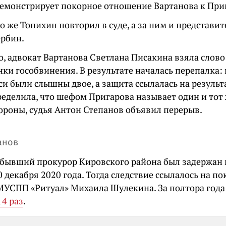
емонстрирует покорное отношение Вартанова к При
 же Топихин повторил в суде, а за ним и представи
ербин.
, адвокат Вартанова Светлана Писакина взяла слово
ки гособвинения. В результате началась перепалка: 
си были слышны двое, а защита ссылалась на результ
ределила, что шефом Пригарова называет один и тот 
тороны, судья Антон Степанов объявил перерыв.
анов
бывший прокурор Кировского района был задержан
0 декабря 2020 года. Тогда следствие ссылалось на 
МУСПП «Ритуал» Михаила Шулекина. За полтора года
14 раз
.