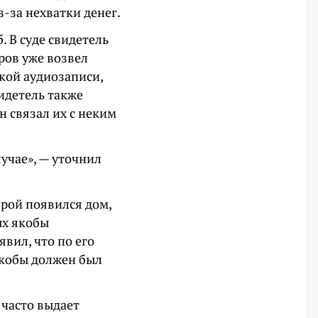
з-за нехватки денег.
. В суде свидетель
ров уже возвел
ской аудиозаписи,
идетель также
 связал их с неким
лучае», — уточнил
орой появился дом,
ых якобы
явил, что по его
 якобы должен был
 часто выдает