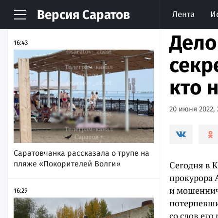
Версия
Саратов
Лента
И
НОВОСТИ
АРХИВ
Дело
16:43
секр
кто 
20 июня 2022, 
Саратовчанка рассказала о трупе на
пляже «Покорителей Волги»
Сегодня в 
прокурора А
и мошенниче
16:29
потерпевши
со слов его