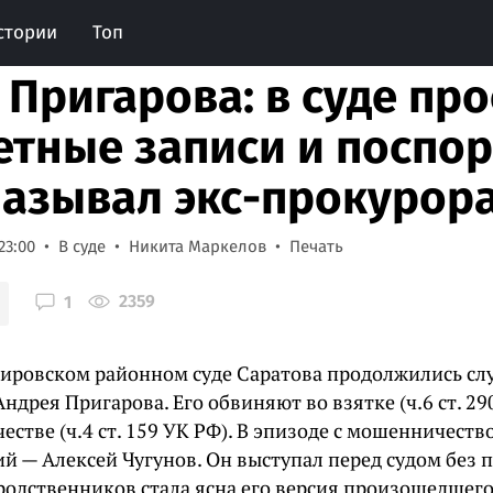
стории
Топ
 Пригарова: в суде пр
етные записи и поспор
называл экс-прокуро
23:00
В суде
Никита Маркелов
Печать
2359
1
Кировском районном суде Саратова продолжились слу
ндрея Пригарова. Его обвиняют во взятке (ч.6 ст. 29
стве (ч.4 ст. 159 УК РФ). В эпизоде с мошенничест
й — Алексей Чугунов. Он выступал перед судом без п
 родственников стала ясна его версия произошедшего