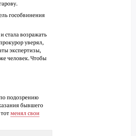
гарову.
тель гособвинения
 и стала возражать
прокурор уверял,
аты экспертизы,
же человек. Чтобы
 по подозрению
показания бывшего
 тот
менял свои