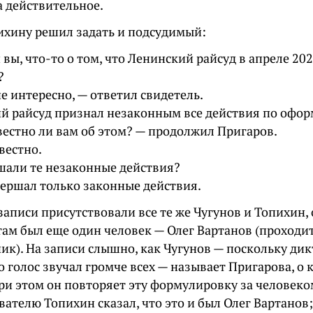
а действительное.
ихину решил задать и подсудимый:
 вы, что-то о том, что Ленинский райсуд в апреле 20
?
е интересно, — ответил свидетель.
й райсуд признал незаконным все действия по офо
вестно ли вам об этом? — продолжил Пригаров.
вестно.
шали те незаконные действия?
вершал только законные действия.
записи присутствовали все те же Чугунов и Топихин, 
там был еще один человек — Олег Вартанов (проходит
ик). На записи слышно, как Чугунов — поскольку ди
го голос звучал громче всех — называет Пригарова, о 
ри этом он повторяет эту формулировку за человеко
вателю Топихин сказал, что это и был Олег Вартанов