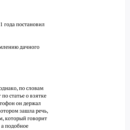
21 года постановил
рмлению дачного
однако, по словам
 по статье о взятке
ктофон он держал
котором зашла речь,
м, который говорит
; а подобное