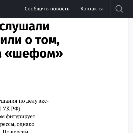
Сообщить новость
Контакты
ослушали
или о том,
ра «шефом»
шания по делу экс-
0 УК РФ)
вом фигурирует
рессы, однако
. По версии