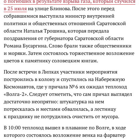
о погибших в результате взрыва газа
, который случился
в 25 июля
на улице Блинова. После этого перед
собравшимися выступила министр внутренней
политики и общественных отношений Саратовской
области Наталья Трошина, которая передала
поздравления от губернатора Саратовской области
Романа Бусаргина. Слово брали также общественники
и моряки. Затем состоялось торжественное возложение
цветов к памятнику соловецким юнгам.
После встречи в Липках участники мероприятия
построились в колону и спустились на Набережную
Космонавтов, где у причала № 6 их ожидал теплоход
«Волга-2». Следует отметить, что сам причал выглядел
достаточно неопрятно: штукатурка на нем
потрескалась и местами обвалилась, а лестницу
к празднику не потрудились очистить от мусора.
В 10:00 теплоход вышел в плавание по Волге, в ходе
которого состоялось возложение венка на фарватер