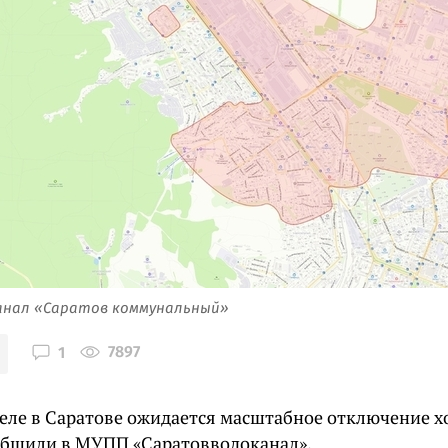
канал «Саратов коммунальный»
7897
1
деле в Саратове ожидается масштабное отключение х
общили в МУПП «Саратовводоканал».