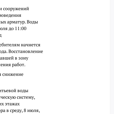
 и сооружений
проведения
ных арматур. Воды
юля до 11:00
д
ребителям начнется
ода. Восстановление
авшей в зону
шения работ.
я снижение
итьевой воды
ическую систему,
их этажах
а в среду, 8 июля,