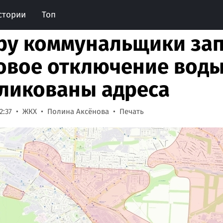
стории
Топ
ру коммунальщики за
овое отключение воды 
ликованы адреса
2:37
ЖКХ
Полина Аксёнова
Печать