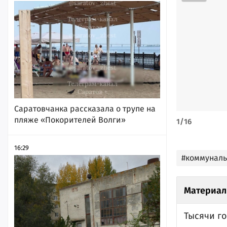
Саратовчанка рассказала о трупе на
пляже «Покорителей Волги»
1
/
16
16:29
#коммунал
Материал
Тысячи г