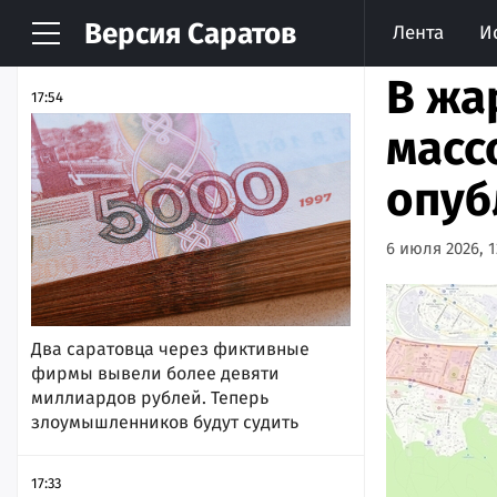
Версия
Саратов
Лента
И
НОВОСТИ
АРХИВ
В жа
17:54
масс
опуб
6 июля 2026, 1
Два саратовца через фиктивные
фирмы вывели более девяти
миллиардов рублей. Теперь
злоумышленников будут судить
17:33