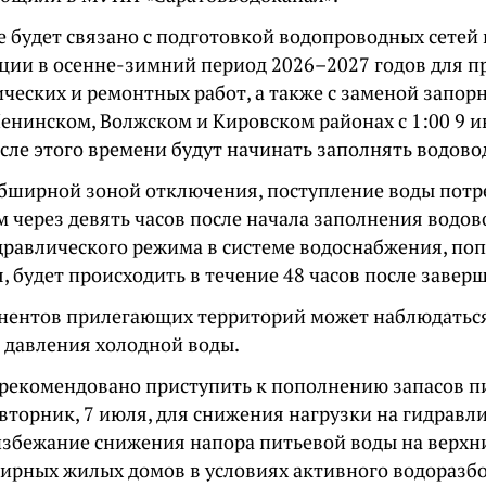
 будет связано с подготовкой водопроводных сетей
ации в осенне-зимний период 2026–2027 годов для 
ческих и ремонтных работ, а также с заменой запор
Ленинском, Волжском и Кировском районах с 1:00 9 и
сле этого времени будут начинать заполнять водово
 обширной зоной отключения, поступление воды пот
м через девять часов после начала заполнения водов
дравлического режима в системе водоснабжения, поп
 будет происходить в течение 48 часов после завер
онентов прилегающих территорий может наблюдатьс
 давления холодной воды.
рекомендовано приступить к пополнению запасов п
 вторник, 7 июля, для снижения нагрузки на гидравл
 избежание снижения напора питьевой воды на верхн
ирных жилых домов в условиях активного водоразбор