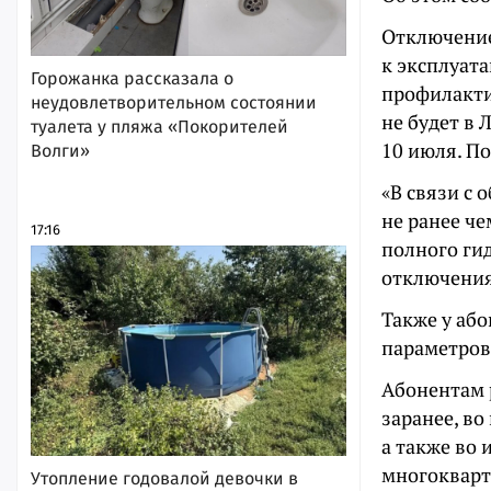
Отключение
к эксплуат
Горожанка рассказала о
профилакти
неудовлетворительном состоянии
не будет в 
туалета у пляжа «Покорителей
10 июля. По
Волги»
«В связи с
не ранее че
17:16
полного ги
отключения,
Также у аб
параметров
Абонентам 
заранее, во
а также во
многокварт
Утопление годовалой девочки в