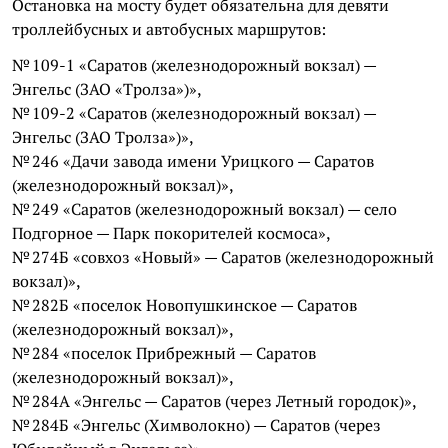
Остановка на мосту будет обязательна для девяти
троллейбусных и автобусных маршрутов:
№ 109-1 «Саратов (железнодорожный вокзал) —
Энгельс (ЗАО «Тролза»)»,
№ 109-2 «Саратов (железнодорожный вокзал) —
Энгельс (ЗАО Тролза»)»,
№ 246 «Дачи завода имени Урицкого — Саратов
(железнодорожный вокзал)»,
№ 249 «Саратов (железнодорожный вокзал) — село
Подгорное — Парк покорителей космоса»,
№ 274Б «совхоз «Новый» — Саратов (железнодорожный
вокзал)»,
№ 282Б «поселок Новопушкинское — Саратов
(железнодорожный вокзал)»,
№ 284 «поселок Прибрежный — Саратов
(железнодорожный вокзал)»,
№ 284А «Энгельс — Саратов (через Летный городок)»,
№ 284Б «Энгельс (Химволокно) — Саратов (через