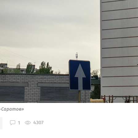
я-Саратов»
4307
1