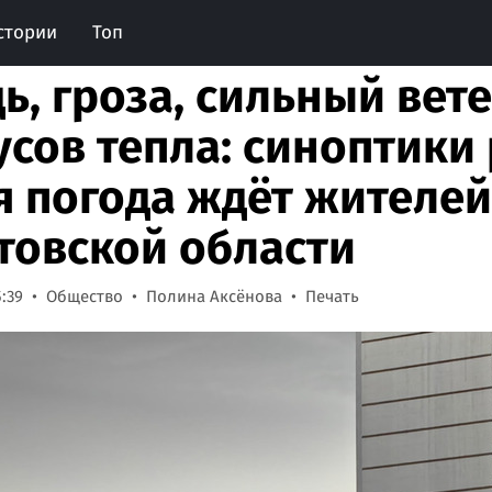
стории
Топ
ь, гроза, сильный вете
усов тепла: синоптики 
я погода ждёт жителей
товской области
5:39
Общество
Полина Аксёнова
Печать