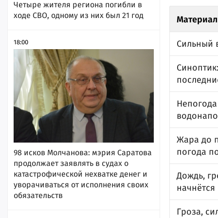
Четыре жителя региона погибли в
ходе СВО, одному из них был 21 год
Материал
18:00
Сильный в
Синоптик:
последни
Непогода 
водонап
Жара до п
погода п
98 исков Молчанова: мэрия Саратова
продолжает заявлять в судах о
катастрофической нехватке денег и
Дождь, гр
уворачиваться от исполнения своих
начнётся
обязательств
Гроза, си