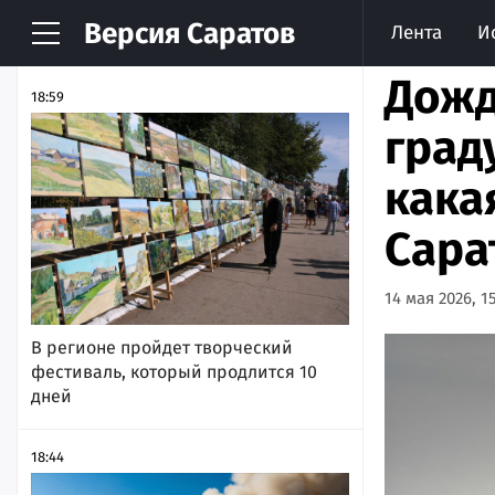
Версия
Саратов
Лента
И
НОВОСТИ
АРХИВ
Дожд
18:59
град
кака
Сара
14 мая 2026, 1
В регионе пройдет творческий
фестиваль, который продлится 10
дней
18:44