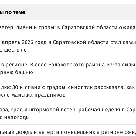
ы по теме
етер, ливни и грозы: в Саратовской области ожид
 апрель 2026 года в Саратовской области стал са
е шесть лет
в регионе. В селе Балаковского района из-за силь
орную башню
люс 30 и ливни с градом: синоптик рассказала, ка
осле майских праздников
оза, град и штормовой ветер: рабочая неделя в Са
 с непогоды
льный дождь и ветер: в понедельник в регионе ож