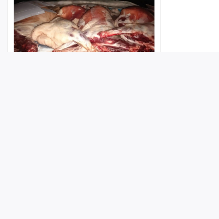
В Саратовской области обнаружили
партию потенциально опасных
бараньих туш
Лента
Истории
Топ
Реклама
Контакт
17:08
© ИА «Версия-Саратов», 2026
Учредители — Фонд «Перспектива».
Регистрационный номер ИА № ФС 77 - 79097 от 15.09.2020 г. Выд
надзору в сфере связи, информационных технологий и массовы
Главный редактор: Радин А. В.