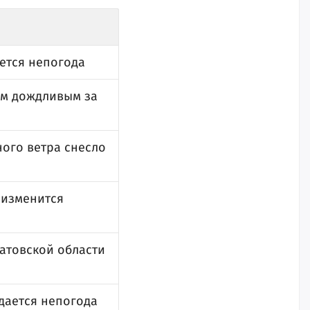
ается непогода
мым дождливым за
ного ветра снесло
к изменится
ратовской области
идается непогода