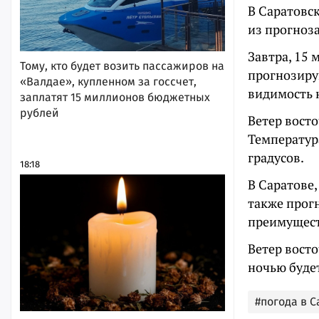
В Саратовс
из прогноз
Завтра, 15 
Тому, кто будет возить пассажиров на
прогнозиру
«Валдае», купленном за госсчет,
видимость 
заплатят 15 миллионов бюджетных
рублей
Ветер восто
Температура
градусов.
18:18
В Саратове
также прог
преимущест
Ветер восто
ночью будет
#погода в 