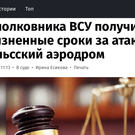
стории
Топ
полковника ВСУ получ
зненные сроки за ата
льсский аэродром
11:13
В суде
Ирина Есикова
Печать