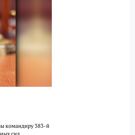
ры командиру 383-й
ных сил