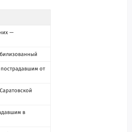
них —
мобилизованный
, пострадавшим от
 Саратовской
радавшим в