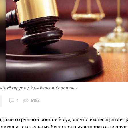
 «Шедеврум» / ИА «Версия-Саратов»
5183
1
адный окружной военный суд заочно вынес пригово
бригады летательных беспилотных аппаратов воздуш