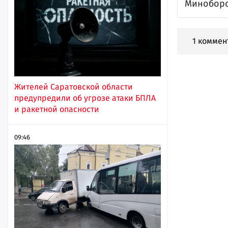
Миноборо
1 коммен
Жителей Саратовской области
предупредили об угрозе атаки БПЛА
и ракетной опасности
09:46