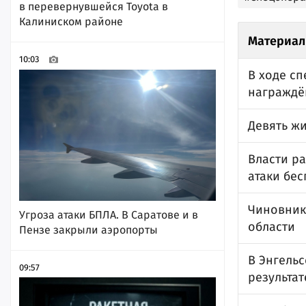
в перевернувшейся Toyota в
Калиниском районе
Материал
10:03
В ходе с
награждё
Девять ж
Власти ра
атаки бе
Чиновник
Угроза атаки БПЛА. В Саратове и в
области
Пензе закрыли аэропорты
В Энгельс
09:57
результат