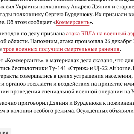
х сил Украины полковнику Андрею Дзяния и старш
игады полковнику Сергею Бурденюку. Их признали 
е. Об этом сообщает «
Коммерсантъ
».
пизодов по делу признана
атака БПЛА на военный аэ
ой области. Напомним, атака произошла 26 декабря 
те
трое военных получили смертельные ранения
.
т «Коммерсантъ», в материалах дела сказано, что для
ись беспилотники Ту-141 «Стриж» и UJ-22 Airborne.
 теракты совершались в целях устрашения населения,
ти органов госвласти и воздействия на принятие им
нии проведения специальной военной операции на 
д заочно приговорил Дзяния и Бурденюка к пожизне
ем в колонии особого режима. Осужденных объявил
ация