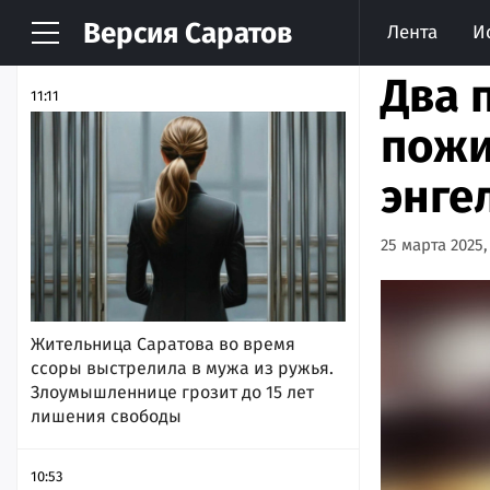
Версия
Саратов
Лента
И
НОВОСТИ
АРХИВ
Два 
11:11
пожи
энге
25 марта 2025, 
Жительница Саратова во время
ссоры выстрелила в мужа из ружья.
Злоумышленнице грозит до 15 лет
лишения свободы
10:53