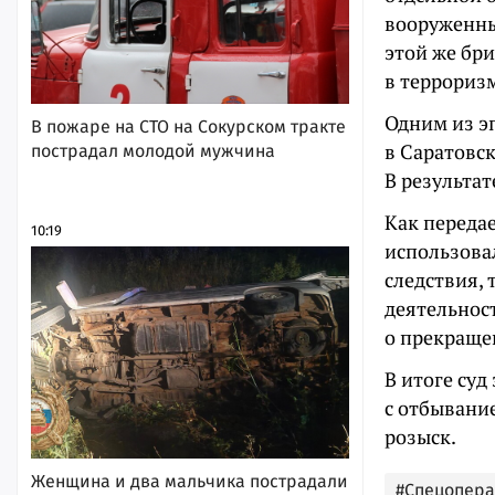
вооруженны
этой же бр
в терроризм
Одним из э
В пожаре на СТО на Сокурском тракте
в Саратовск
пострадал молодой мужчина
В результа
Как передае
10:19
использовал
следствия,
деятельнос
о прекраще
В итоге су
с отбывани
розыск.
Женщина и два мальчика пострадали
#Спецопер