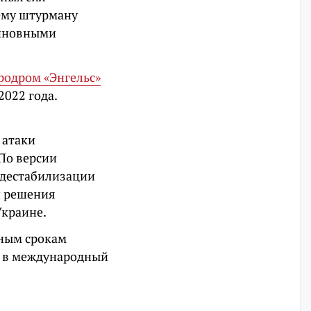
ему штурману
виновными
родром «Энгельс»
2022 года.
 атаки
 По версии
 дестабилизации
и решения
Украине.
нным срокам
и в международный