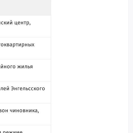
нский центр,
огоквартирных
ийного жилья
лей Энгельсского
зон чиновника,
м режиме