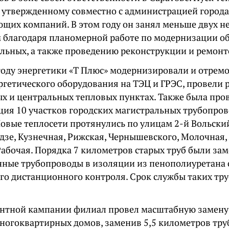
, утвержденному совместно с администрацией города
щих компаний. В этом году он занял меньше двух не
благодаря планомерной работе по модернизации о
ельных, а также проведению реконструкции и ремонт
году энергетики «Т Плюс» модернизировали и отрем
ргетического оборудования на ТЭЦ и ГРЭС, провели
ых и центральных тепловых пунктах. Также была про
ция 10 участков городских магистральных трубопро
овые теплосети протянулись по улицам 2-й Вольский
зе, Кузнечная, Рижская, Чернышевского, Молочная,
Рабочая. Порядка 7 километров старых труб были за
нные трубопроводы в изоляции из пенополиуретана 
го дистанционного контроля. Срок службы таких тру
онтной кампании филиал провел масштабную замену
многоквартирных домов, заменив 5,5 километров тр