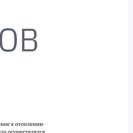
ение к отоплению
епла осуществлялся