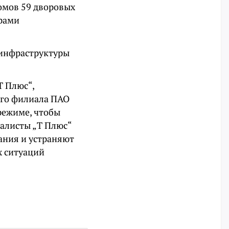
омов 59 дворовых
урами
 инфраструктуры
Т Плюс“,
ого филиала ПАО
режиме, чтобы
иалисты „Т Плюс“
ания и устраняют
х ситуаций