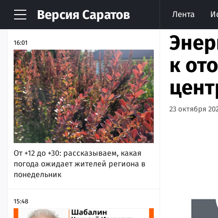
Версия
Саратов
Лента
И
НОВОСТИ
АРХИВ
Энер
16:01
к от
цент
23 октября 202
От +12 до +30: рассказываем, какая
погода ожидает жителей региона в
понедельник
15:48