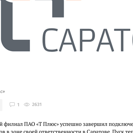
юс»
2631
1
й филиал ПАО «Т Плюс» успешно завершил подключ
ов в зоне своей ответственности в Саратове. Пуск т