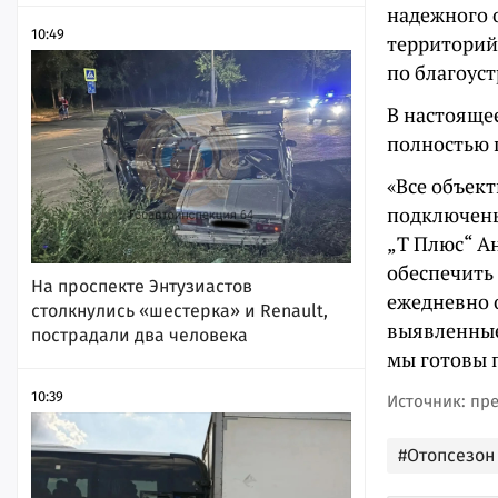
надежного 
10:49
территорий
по благоус
В настояще
полностью 
«Все объект
подключены
„Т Плюс“ А
обеспечить
На проспекте Энтузиастов
ежедневно 
столкнулись «шестерка» и Renault,
выявленные
пострадали два человека
мы готовы 
10:39
Источник: пр
#Отопсезон