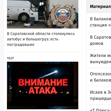
Материал
В Балаков
станция 
В Саратовской области столкнулись
В Саратов
автобус и большегруз: есть
домов
пострадавшие
Жители м
10:27
вынужден
Отопсезо
и Балако
Исаев в 
пришедше
«Т Плюс»