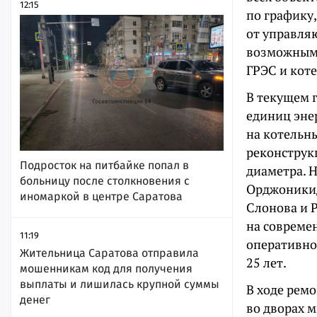
12:15
по графику
от управляю
возможным 
ГРЭС и кот
В текущем 
единиц эне
на котельн
реконструк
Подросток на питбайке попал в
диаметра. Н
больницу после столкновения с
Орджоникид
иномаркой в центре Саратова
Слонова и 
на совреме
11:19
оперативно
Жительница Саратова отправила
25 лет.
мошенникам код для получения
выплаты и лишилась крупной суммы
В ходе рем
денег
во дворах 