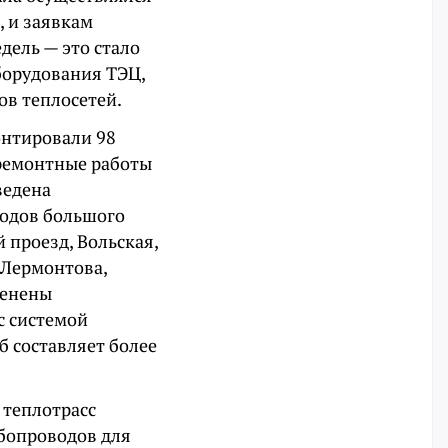
, и заявкам
дель — это стало
борудования ТЭЦ,
ов теплосетей.
онтировали 98
 ремонтные работы
ведена
водов большого
 проезд, Вольская,
 Лермонтова,
менены
с системой
б составляет более
 теплотрасс
убопроводов для