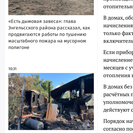
отопительн
В домах, о
«Есть дымовая завеса»: глава
начисления
Энгельсского района рассказал, как
только факт
продвигаются работы по тушению
включитель
масштабного пожара на мусорном
полигоне
Если прибор
начисление
месяцев с 
10:31
отопления 
В домах без
расчётных 
уполномоче
действуют 
Порядок на
согласно п