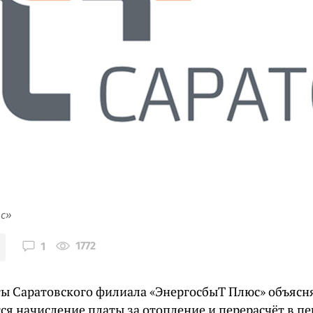
юс»
1772
1
ы Саратовского филиала «ЭнергосбыТ Плюс» объясня
ся начисление платы за отопление и перерасчёт в п