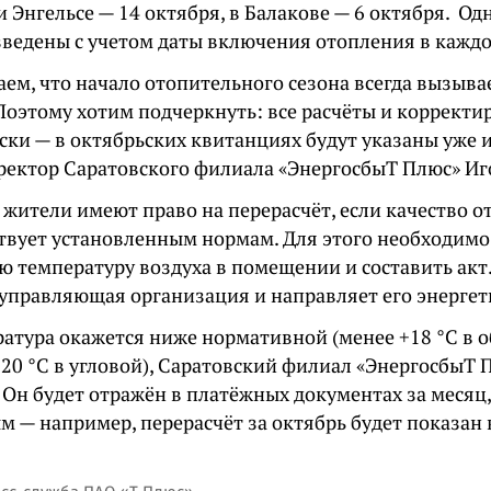
и Энгельсе — 14 октября, в Балакове — 6 октября. Од
зведены с учетом даты включения отопления в кажд
ем, что начало отопительного сезона всегда вызыва
 Поэтому хотим подчеркнуть: все расчёты и коррект
ски — в октябрьских квитанциях будут указаны уже 
ректор Саратовского филиала «ЭнергосбыТ Плюс» Иг
 жители имеют право на перерасчёт, если качество 
ствует установленным нормам. Для этого необходим
ю температуру воздуха в помещении и составить акт
управляющая организация и направляет его энергет
ратура окажется ниже нормативной (менее +18 °C в 
+20 °C в угловой), Саратовский филиал «ЭнергосбыТ 
. Он будет отражён в платёжных документах за меся
м — например, перерасчёт за октябрь будет показан