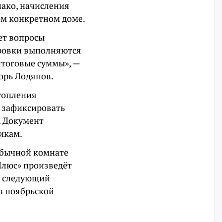
нако, начисления
ом конкретном доме.
ет вопросы
ировки выполняются
итоговые суммы», —
орь Лодянов.
отопления
о зафиксировать
. Документ
икам.
обычной комнате
Плюс» произведёт
ц, следующий
 в ноябрьской