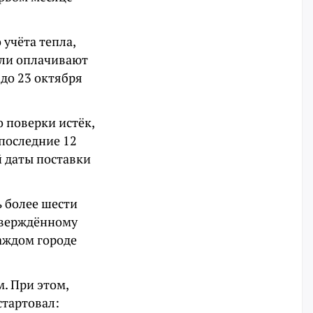
учёта тепла,
ели оплачивают
 до 23 октября
о поверки истёк,
последние 12
й даты поставки
ь более шести
тверждённому
аждом городе
. При этом,
стартовал: