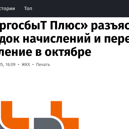
стории
Топ
ргосбыТ Плюс» разъя
док начислений и пер
ление в октябре
5, 16:09
ЖКХ
Печать