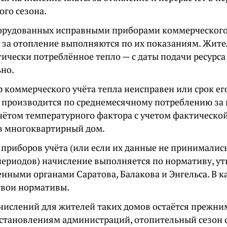
ого сезона.
борудованных исправными приборами коммерческого 
 за отопление выполняются по их показаниям. Жит
ически потреблённое тепло — с даты подачи ресурса
но.
 коммерческого учёта тепла неисправен или срок ег
 производится по среднемесячному потреблению за 
учётом температурного фактора с учетом фактическо
в многоквартирный дом.
 приборов учёта (или если их данные не принималис
периодов) начисление выполняется по нормативу, у
нными органами Саратова, Балакова и Энгельса. В к
свои нормативы.
числений для жителей таких домов остаётся прежним
остановлениям администраций, отопительный сезон 