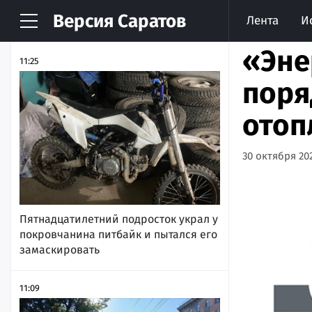
Версия
Саратов
Лента
И
НОВОСТИ
АРХИВ
«Эне
11:25
поря
отоп
30 октября 202
Пятнадцатилетний подросток украл у
покровчанина питбайк и пытался его
замаскировать
11:09