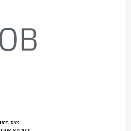
ют, как
ервом месяце