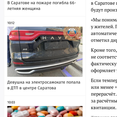
в Саратове 
В Саратове на пожаре погибла 66-
летняя женщина
будут прои
«Мы понима
10:12
у жителей.
автоматиче
отметил ди
Кроме того,
не соответ
фактическу
оформляет 
Если темпе
Девушка на электросамокате попала
или менее 
в ДТП в центре Саратова
перерасчёт
за расчётны
10:03
квитанции.