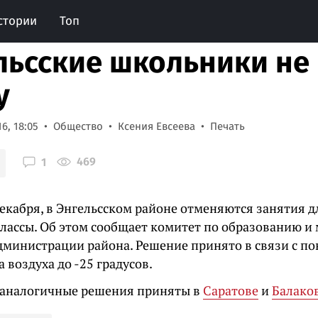
стории
Топ
льсские школьники не 
у
6, 18:05
Общество
Ксения Евсеева
Печать
469
1
декабря, в Энгельсском районе отменяются занятия д
 классы. Об этом сообщает комитет по образованию 
дминистрации района. Решение принято в связи с п
 воздуха до -25 градусов.
аналогичные решения приняты в
Саратове
и
Балако