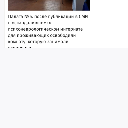
Палата №6: после публикации в СМИ
в оскандалившемся
психоневрологическом интернате
для проживающих освободили
комнату, которую занимали
охранники
7 августа 2026, 17:54
Лента
Истории
Топ
Реклама
Контакт
© ИА «Версия-Саратов», 2026
Учредители — Фонд «Перспектива».
Регистрационный номер ИА № ФС 77 - 79097 от 15.09.2020 г. Выд
надзору в сфере связи, информационных технологий и массовы