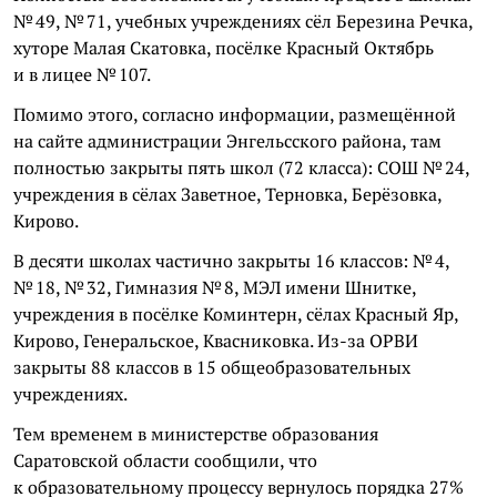
№ 49, № 71, учебных учреждениях сёл Березина Речка,
хуторе Малая Скатовка, посёлке Красный Октябрь
и в лицее № 107.
Помимо этого, согласно информации, размещённой
на сайте администрации Энгельсского района, там
полностью закрыты пять школ (72 класса): СОШ № 24,
учреждения в сёлах Заветное, Терновка, Берёзовка,
Кирово.
В десяти школах частично закрыты 16 классов: № 4,
№ 18, № 32, Гимназия № 8, МЭЛ имени Шнитке,
учреждения в посёлке Коминтерн, сёлах Красный Яр,
Кирово, Генеральское, Квасниковка. Из-за ОРВИ
закрыты 88 классов в 15 общеобразовательных
учреждениях.
Тем временем в министерстве образования
Саратовской области сообщили, что
к образовательному процессу вернулось порядка 27%