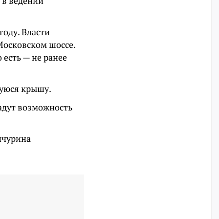
 в ведении
оду. Власти
Московском шоссе.
 есть — не ранее
шуюся крышу.
адут возможность
ичурина