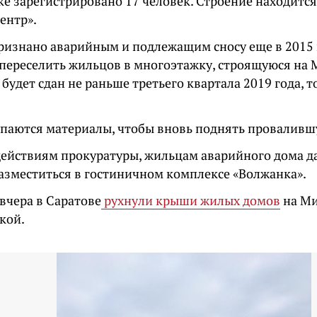
ке зарегистрировано 17 человек. Строение находится
ентр».
ризнано аварийным и подлежащим сносу еще в 2015 г
переселить жильцов в многоэтажку, строящуюся на 
будет сдан не раньше третьего квартала 2019 года, то
упаются материалы, чтобы вновь поднять провалив
действиям прокуратуры, жильцам аварийного дома д
азместиться в гостиничном комплексе «Волжанка».
вчера в Саратове
рухнули крыши жилых домов
на М
кой.