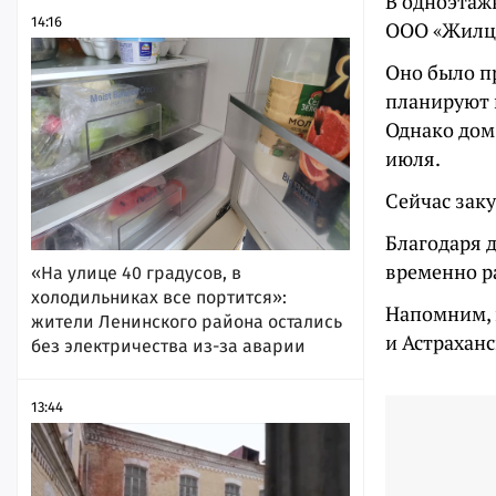
В одноэтаж
14:16
ООО «Жилц
Оно было п
планируют 
Однако дом 
июля.
Сейчас зак
Благодаря 
временно р
«На улице 40 градусов, в
холодильниках все портится»:
Напомним, 
жители Ленинского района остались
и Астраханс
без электричества из-за аварии
13:44