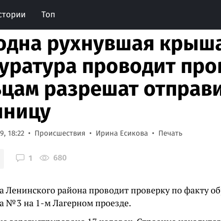
стории
Топ
одна рухнувшая крыша
уратура проводит пров
цам разрешат отправи
иницу
, 18:22
Происшествия
Ирина Есикова
Печать
680
1
а Ленинского района проводит проверку по факту 
а № 3 на 1-м Лагерном проезде.