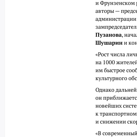
и Фрунзенском р
авторы — предс
администрации 
зампредседател
Пузанова
, нач
Шушарин
и ко
«Рост числа ли
на 1000 жителе
им быстрое соо
культурного об
Однако дальней
он приближаетс
новейших систе
к транспортном
и снижении скор
«В современный