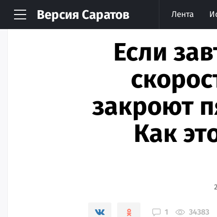
Версия
Саратов
Лента
И
Если зав
скорос
закроют п
Как эт
1
34383