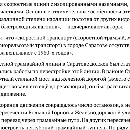
ся скоростные линии с изолированными наземными
частками. Основные отличительные особенности эт
различной степени изоляции полотна от других видо
 быстроходных вагонов», — подчеркивают авторы.
, что «скоростной транспорт (скоростной трамвай, 
онорельсовый транспорт) в городе Саратове отсутств
ва всплывают с 1960-х годов».
стной трамвайной линии в Саратове должен был ста
ались работы по перестройке этой линии. В районе С
утный стальной мост над железной дорогой (вместо 
уществовавшего ещё до революции); он был рассчита
е движение.
скорения движения сокращалось число остановок, в н
пересечении Большой Горной и Железнодорожной ули
переезд через трамвайные пути. На других пересече
построить неглубокий трамвайный туннель. По ряду