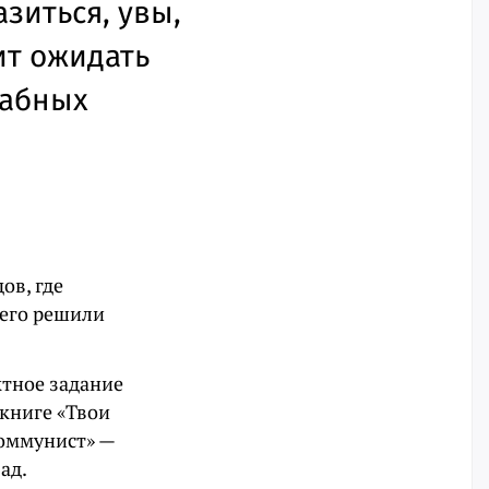
азиться, увы,
ит ожидать
табных
ов, где
него решили
ктное задание
 книге «Твои
Коммунист» —
ад.