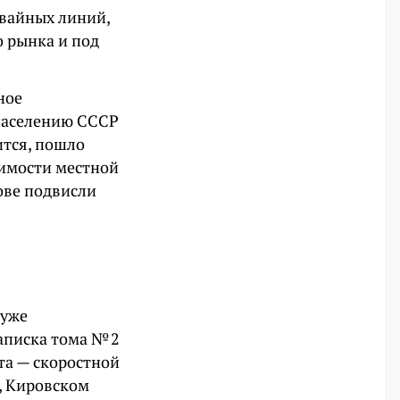
мвайных линий,
о рынка и под
ное
населению СССР
ится, пошло
ешимости местной
ове подвисли
 уже
записка тома № 2
та — скоростной
, Кировском