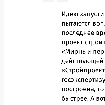
Идею запусти
пытаются вопл
последнее вр
проект строи
«Мирный переу
действующей 
«Стройпроект
госэкспертизу
построена, то
быстрее. А в