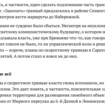
ь, в частности, идеи сделать подземными часть тра
е. «Закопать» трамвай предлагалось в районе Сенног
ентром вести маршруты до Набережной.
анам не суждено было сбыться. Несмотря на неуклон
светлому коммунистическому будущему, о котором 
азывала власть, уже при Брежневе что-то, как говор
енег совсем не было, то ли управленческой воли и р
ило — короче, планы по скоростному трамваю в Сарат
летий. А потом стало и вовсе не до них.
е всё
ы о скоростном трамвае власти снова вспомнили, но
изни. Это дает понять, в частности, пояснительная 
ровки территории для размещения линейного объек
ии от Мирного переулка до 6-й Дачной в Ленинском