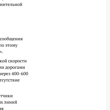
яснительной
и сообщения
по этому
».
кой скорости
ми дорогами
через 400-600
тсутствие
отчики
ых линий
ия