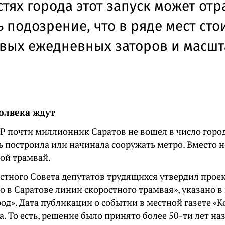
тях города этот запуск может отр
ь подозрение, что в ряде мест сто
вых ежедневных заторов и масш
олвека ждут
Р почти миллионник Саратов не вошел в число город
ь построила или начинала сооружать метро. Вместо 
ной трамвай.
стного Совета депутатов трудящихся утвердил прое
о в Саратове линии скоростного трамвая», указано в
род». Дата публикации о событии в местной газете «
а. То есть, решение было принято более 50-ти лет наз