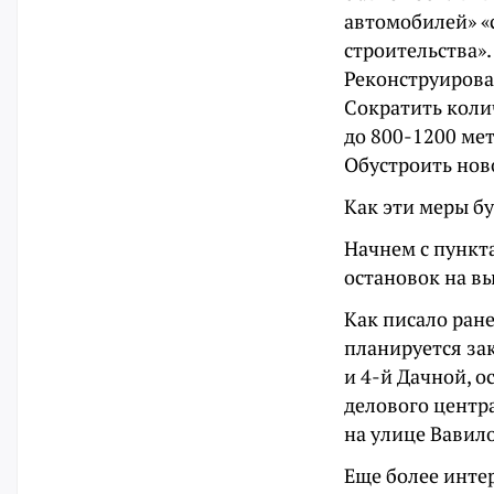
автомобилей» «
строительства»
Реконструирова
Сократить коли
до 800-1200 мет
Обустроить ново
Как эти меры б
Начнем с пункт
остановок на в
Как писало ране
планируется за
и 4-й Дачной, 
делового центр
на улице Вавило
Еще более инте