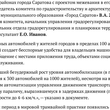
айонах города Саратова с проектом межевания в его 
едатель комитета по градостроительству и архитекту
муниципального образования «Город Саратов»
В.А.
я комитета, начальник управления градорегулиров
альник отдела градорегулирования и планировки те
нсультант
Е.О. Иванов
.
чных автомобилей у жителей городов в пределах 100
й создает бесспорные удобства для владельцев машин
бщение с местами приложения труда, объектами соц
служивания.
ший безудержный рост уровня автомобилизации (в г
я к 300 автомобилей на 1000 жителей), несмотря на 
м автоматизации управления движением транспорта
у параличу, выразившемуся в задержках движения (
ости до 4-6 км/ч.», — указано в документе.
 период в мировой трамвайной практике появились