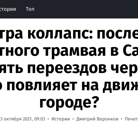
стории
Топ
тра коллапс: посл
тного трамвая в С
ять переездов чер
о повлияет на дви
городе?
23 октября 2021, 09:03
Истории
Дмитрий Воронков
Печат