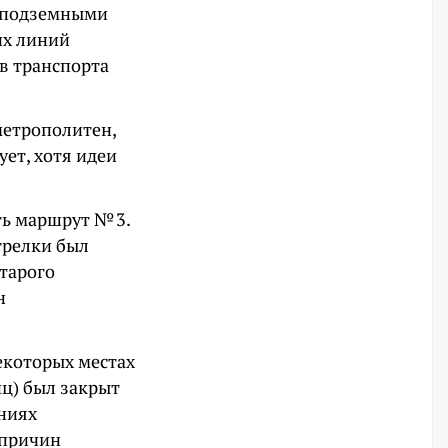
, подземными
их линий
в транспорта
метрополитен,
ует, хотя идеи
ть маршрут № 3.
трелки был
старого
н
екоторых местах
ц) был закрыт
ниях
 причин