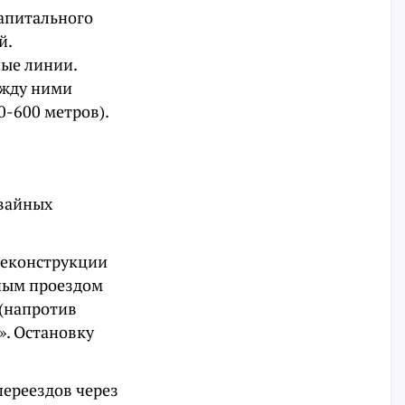
апитального
й.
ые линии.
ежду ними
0-600 метров).
мвайных
 реконструкции
ным проездом
 (напротив
». Остановку
переездов через