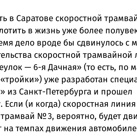
ть в Саратове скоростной трамва
отить в жизнь уже более полувек
емя дело вроде бы сдвинулось с м
тельства скоростной трамвайной
лок — 6-я Дачная» (то есть, по 
«тройки») уже разработан специ
» из Санкт-Петербурга и прошел
. Если (и когда) скоростная линия
 трамвай № 3, вероятно, будет дв
от на темпах движения автомобиле