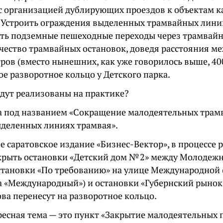
с организацией дублирующих проездов к объектам к
. Устроить ограждения выделенных трамвайных лини
ть подземные пешеходные переходы через трамвайн
чество трамвайных остановок, доведя расстояния м
ров (вместо нынешних, как уже говорилось выше, 40
е разворотное кольцо у Детского парка.
удут реализованы на практике?
а под названием «Сокращение малодеятельных тра
ыделенных линиях трамвая».
е саратовское издание «Бизнес-Вектор», в процессе
крыть остановки «Детский дом № 2» между Молодеж
остановки «По требованию» на улице Международной
а «Международный») и остановки «Губернский рынок
ва перенесут на разворотное кольцо.
ресная тема — это пункт «Закрытие малодеятельных 