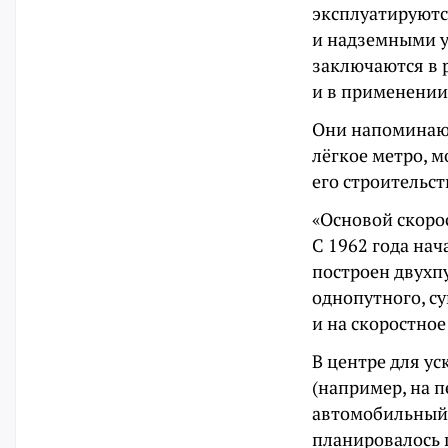
эксплуатируют
и надземными у
заключаются в 
и в применении
Они напоминают
лёгкое метро, м
его строительст
«Основой скоро
С 1962 года нач
построен двухп
однопутного, с
и на скоростно
В центре для у
(например, на 
автомобильный 
планировалось 