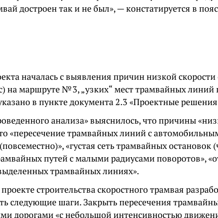
вай достроен так и не был», — констатируется в по
оекта началась с выявления причин низкой скорост
с) на маршруте № 3, „узких“ мест трамвайных линий 
указано в пункте документа 2.3 «Проектные решения
проведенного анализа» выяснилось, что причины «низ
то «пересечение трамвайных линий с автомобильны
(повсеместно)», «густая сеть трамвайных остановок (
трамвайных путей с малыми радиусами поворотов», «о
выделенных трамвайных линиях».
в проекте строительства скоростного трамвая разраб
ть следующие шаги. Закрыть пересечения трамвайн
ми дорогами «с небольшой интенсивностью движен