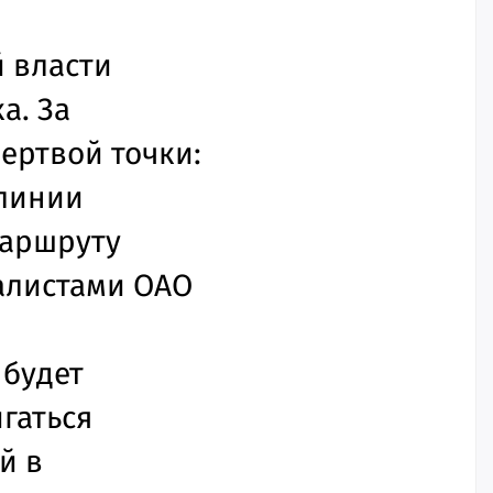
й власти
а. За
ертвой точки:
 линии
маршруту
алистами ОАО
 будет
игаться
й в