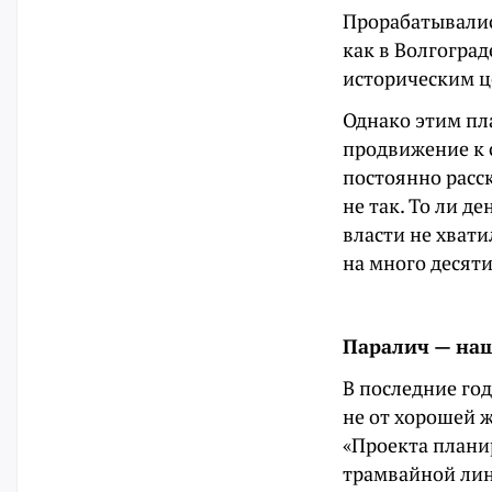
Прорабатывалис
как в Волгоград
историческим ц
Однако этим пл
продвижение к 
постоянно расск
не так. То ли д
власти не хват
на много десяти
Паралич — наш
В последние год
не от хорошей ж
«Проекта плани
трамвайной лин