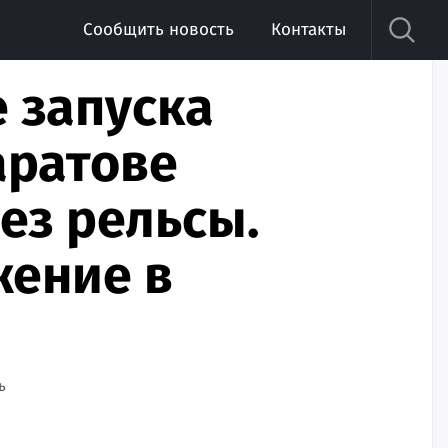
Сообщить новость
Контакты
е запуска
аратове
ез рельсы.
жение в
ь