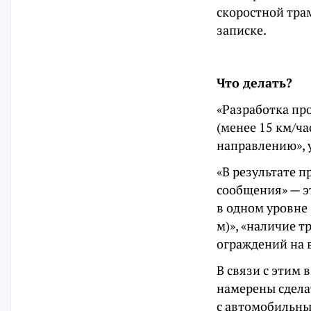
скоростной трам
записке.
Что делать?
«Разработка пр
(менее 15 км/ча
направлению», 
«В результате 
сообщения» — э
в одном уровне 
м)», «наличие 
ограждений на 
В связи с этим 
намерены сдела
с автомобильны