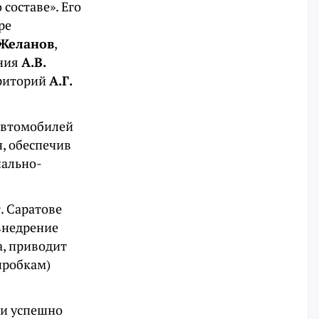
составе». Его
ре
 Желанов
,
ания
А.В.
рриторий
А.Г.
 автомобилей
, обеспечив
иально-
. Саратове
внедрение
, приводит
пробкам)
 и успешно