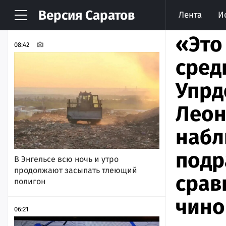
Версия
Саратов
Лента
И
НОВОСТИ
АРХИВ
«Это
08:42
сред
Упрд
Леон
набл
подр
В Энгельсе всю ночь и утро
продолжают засыпать тлеющий
срав
полигон
чино
06:21