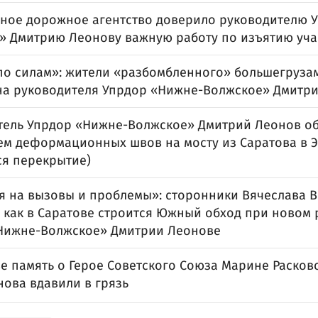
ное дорожное агентство доверило руководителю 
» Дмитрию Леонову важную работу по изъятию учас
 по силам»: жители «разбомбленного» большегруза
на руководителя Упрдор «Нижне-Волжское» Дмитр
тель Упрдор «Нижне-Волжское» Дмитрий Леонов о
ем деформационных швов на мосту из Саратова в Э
ся перекрытие)
я на вызовы и проблемы»: сторонники Вячеслава 
, как в Саратове строится Южный обход при новом
Нижне-Волжское» Дмитрии Леонове
ве память о Герое Советского Союза Марине Расков
нова вдавили в грязь