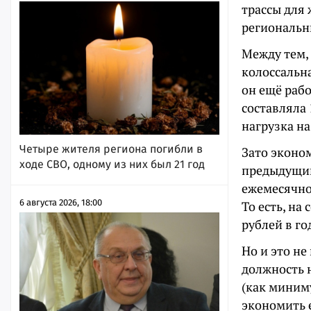
трассы для 
региональн
Между тем,
колоссальна
он ещё раб
составляла 
нагрузка на
Четыре жителя региона погибли в
Зато эконом
ходе СВО, одному из них был 21 год
предыдущий
ежемесячно 
6 августа 2026, 18:00
То есть, н
рублей в го
Но и это не
должность 
(как миним
экономить е