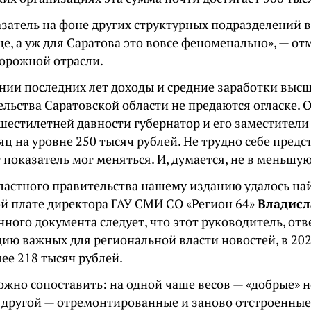
азатель на фоне других структурных подразделений 
е, а уж для Саратова это вовсе феноменально», — от
дорожной отрасли.
нии последних лет доходы и средние заработки выс
льства Саратовской области не предаются огласке. 
шестилетней давности губернатор и его заместители
яц на уровне 250 тысяч рублей. Не трудно себе предст
т показатель мог меняться. И, думается, не в меньшую
бластного правительства нашему изданию удалось н
ой плате директора ГАУ СМИ СО «Регион 64»
Владисл
нного документа следует, что этот руководитель, о
цию важных для региональной власти новостей, в 20
ее 218 тысяч рублей.
ожно сопоставить: на одной чаше весов — «добрые» 
на другой — отремонтированные и заново отстроенны