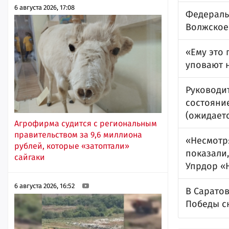
6 августа 2026, 17:08
Федераль
Волжское
«Ему это
уповают 
Руководи
состояни
(ожидает
Агрофирма судится с региональным
правительством за 9,6 миллиона
«Несмотр
рублей, которые «затоптали»
показали
сайгаки
Упрдор «
6 августа 2026, 16:52
В Сарато
Победы с