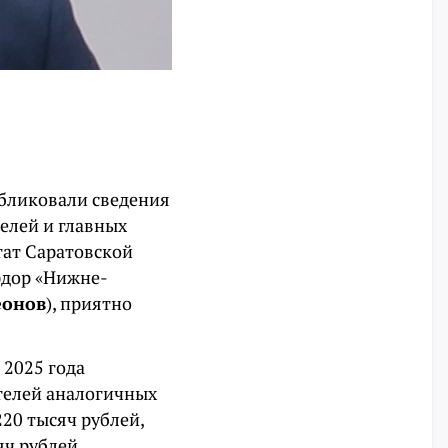
убликовали сведения
елей и главных
тат Саратовской
рдор «Нижне-
еонов
), приятно
 2025 года
телей аналогичных
20 тысяч рублей,
яч рублей.