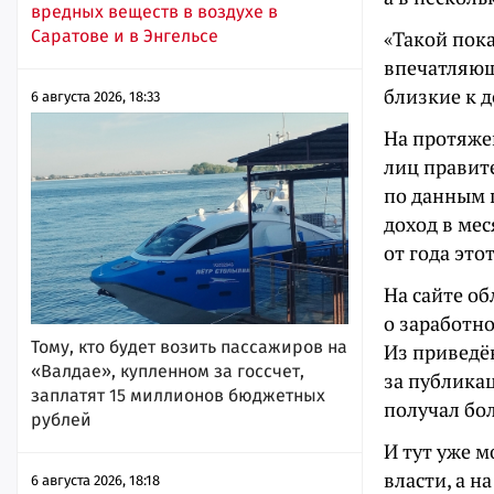
вредных веществ в воздухе в
«Такой пок
Саратове и в Энгельсе
впечатляющ
близкие к 
6 августа 2026, 18:33
На протяже
лиц правите
по данным 
доход в мес
от года это
На сайте о
о заработн
Тому, кто будет возить пассажиров на
Из приведё
«Валдае», купленном за госсчет,
за публика
заплатят 15 миллионов бюджетных
получал бол
рублей
И тут уже м
власти, а 
6 августа 2026, 18:18