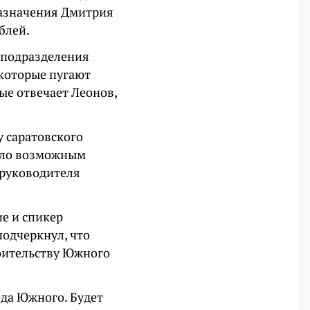
назначения Дмитрия
блей.
 подразделения
 которые пугают
ые отвечает Леонов,
у саратовского
тало возможным
 руководителя
е и спикер
 подчеркнул, что
оительству Южного
ода Южного. Будет