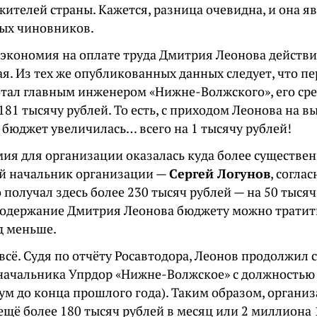
жителей страны. Кажется, разница очевидна, и она яв
ых чиновников.
 экономия на оплате труда Дмитрия Леонова действ
я. Из тех же опубликованных данных следует, что пе
отал главным инженером «Нижне-Волжского», его ср
181 тысячу рублей. То есть, с приходом Леонова на 
 бюджет увеличилась… всего на 1 тысячу рублей!
ия для организации оказалась куда более существен
 начальник организации —
Сергей Логунов
, соглас
получал здесь более 230 тысяч рублей — на 50 тысяч
а содержание Дмитрия Леонова бюджету можно тратит
д меньше.
 всё. Судя по отчёту Росавтодора, Леонов продолжил
начальника Упрдор «Нижне-Волжское» с должностью
ум до конца прошлого года). Таким образом, органи
щё более 180 тысяч рублей в месяц или 2 миллиона 1