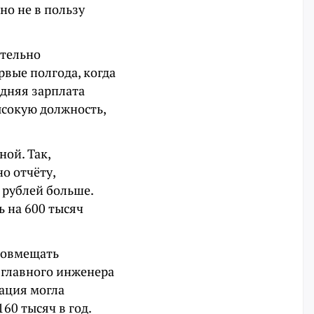
но не в пользу
ительно
рвые полгода, когда
едняя зарплата
высокую должность,
ной. Так,
но отчёту,
 рублей больше.
ь на 600 тысяч
 совмещать
 главного инженера
зация могла
60 тысяч в год.