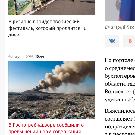
В регионе пройдет творческий
Дмитрий Леоно
фестиваль, который продлится 10
дней
6 августа 2026, 18:44
На портале
о среднеме
бухгалтеро
области, г
Волжское» 
удивил наб
Выяснилось,
составляет
В Роспотребнадзоре сообщили о
подразделе
превышении норм содержания
а в несколь