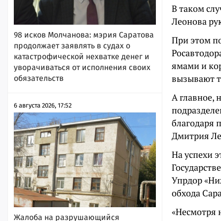
В таком сл
Леонова ру
98 исков Молчанова: мэрия Саратова
При этом п
продолжает заявлять в судах о
Росавтодор
катастрофической нехватке денег и
ямами и ко
уворачиваться от исполнения своих
вызывают т
обязательств
А главное,
6 августа 2026, 17:52
подразделе
благодаря 
Дмитрия Ле
На успехи 
Государств
Упрдор «Ни
обхода Сара
«Несмотря н
Жалоба на разрушающийся