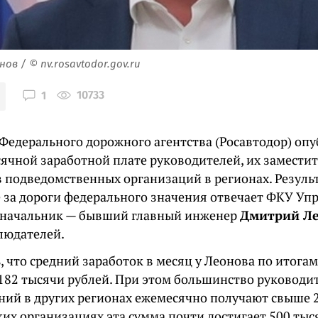
в / © nv.rosavtodor.gov.ru
10733
1
 Федерального дорожного агентства (Росавтодор) оп
сячной заработной плате руководителей, их заместит
в подведомственных организаций в регионах. Резуль
де за дороги федерального значения отвечает ФКУ Уп
(начальник — бывший главный инженер
Дмитрий Л
людателей.
 что средний заработок в месяц у Леонова по итогам
 182 тысячи рублей. При этом большинство руководи
ний в других регионах ежемесячно получают свыше 2
ких организациях эта сумма почти достигает 500 тыс