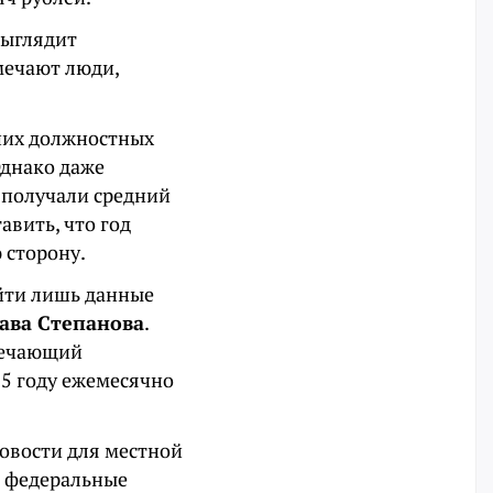
выглядит
мечают люди,
ших должностных
Однако даже
 получали средний
авить, что год
 сторону.
айти лишь данные
ава Степанова
.
твечающий
25 году ежемесячно
новости для местной
е федеральные