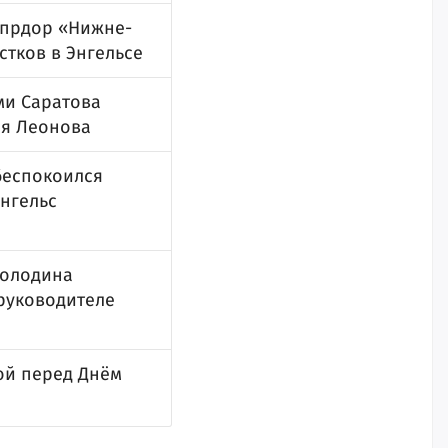
Упрдор «Нижне-
тков в Энгельсе
ми Саратова
ия Леонова
беспокоился
нгельс
Володина
 руководителе
ой перед Днём