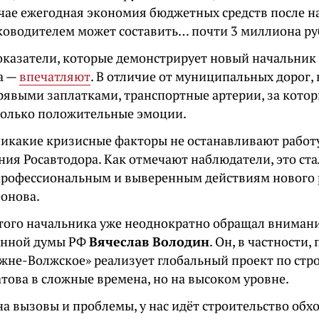
учае ежегодная экономия бюджетных средств после 
ководителем может составить… почти 3 миллиона ру
оказатели, которые демонстрирует новый начальник
а —
впечатляют
. В отличие от муниципальных дорог,
рявыми заплатками, транспортные артерии, за котор
олько положительные эмоции.
 никакие кризисные факторы не останавливают работ
ния Росавтодора. Как отмечают наблюдатели, это с
профессиональным и выверенным действиям нового
онова.
этого начальника уже неоднократно обращал внимани
енной думы РФ
Вячеслав Володин
. Он, в частности,
жне-Волжское» реализует глобальный проект по стр
това в сложные времена, но на высоком уровне.
а вызовы и проблемы, у нас идёт строительство обх