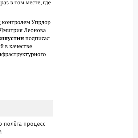
аз в том месте, где
д контролем Упрдор
я Дмитрия Леонова
ишустин
подписал
й в качестве
нфраструктурного
о полёта процесс
а