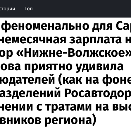
стории
Топ
 феноменально для Са
немесячная зарплата 
ор «Нижне-Волжское»
ова приятно удивила
юдателей (как на фон
азделений Росавтодора
нении с тратами на в
вников региона)