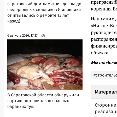
прекрасный 
саратовский дом-памятник дошла до
коренная Во
федеральных силовиков (чиновники
отчитывались о ремонте 13 лет
Напомним, 
назад)
«Нижне-Вол
руководите
6 августа 2026, 17:37
распоряжен
финансиров
объекта.
Мы продолж
#строитель
Материал
В Саратовской области обнаружили
партию потенциально опасных
Сторонни
бараньих туш
реализац