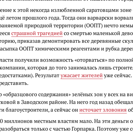
ение к этой некогда излюбленной саратовцами зоне
ё летом прошлого года. Тогда они варварски ворвал
храняемой природной территории (ООПТ) нечто немы
ееся
страшной трагедией
со смертью маленькой дево
торию, приказав демонтировать все деревянные скул
засыпка ООПТ химическими реагентами и рубка дере
власти получили возможность «оторваться» по полно
 компании, которая до того занималась лишь строит
едостатками). Результат
ужасает жителей
уже сейчас.
редставить.
 «образцового содержания» зелёных зон у всех на ви
овой в Заводском районе. На него год назад обещал
и благоустроители, а сейчас он
источает зловония
об
00 миллионов местным властям мало. На эти деньги 
разобраться только с частью Горпарка. Поэтому уже с