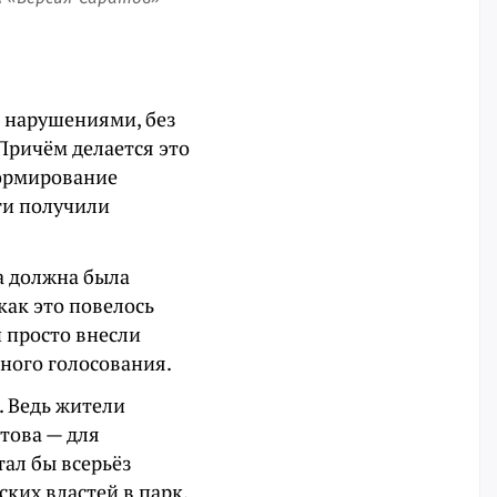
С нарушениями, без
 Причём делается это
Формирование
ти получили
а должна была
как это повелось
 просто внесли
нного голосования.
. Ведь жители
това — для
тал бы всерьёз
ких властей в парк.