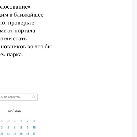
олосование» —
адим в ближайшее
но: проверьте
мс от портала
могли стать
иновников во что бы
е» парка.