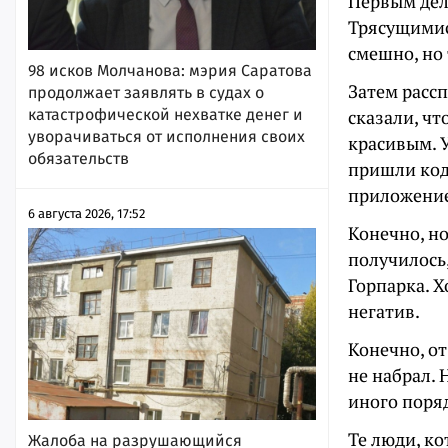
Первым дело
Трясущимис
смешно, но 
98 исков Молчанова: мэрия Саратова
Затем рассп
продолжает заявлять в судах о
катастрофической нехватке денег и
сказали, чт
уворачиваться от исполнения своих
красивым. 
обязательств
пришли коды
приложение
6 августа 2026, 17:52
Конечно, но
получилось,
Горпарка. Х
негатив.
Конечно, от
не набрал.
иного поряд
Те люди, ко
Жалоба на разрушающийся