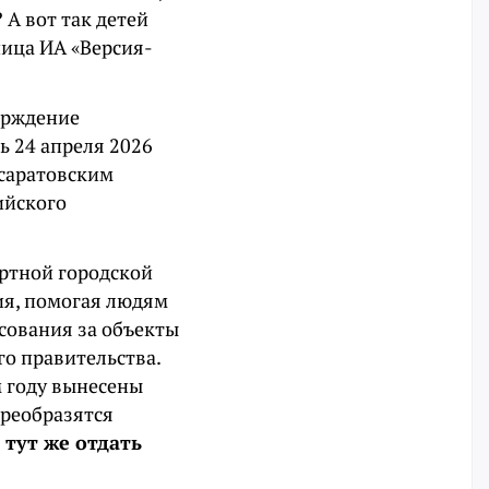
 А вот так детей
ница ИА «Версия-
ерждение
ь 24 апреля 2026
 саратовским
ийского
ртной городской
ия, помогая людям
сования за объекты
го правительства.
м году вынесены
преобразятся
тут же отдать