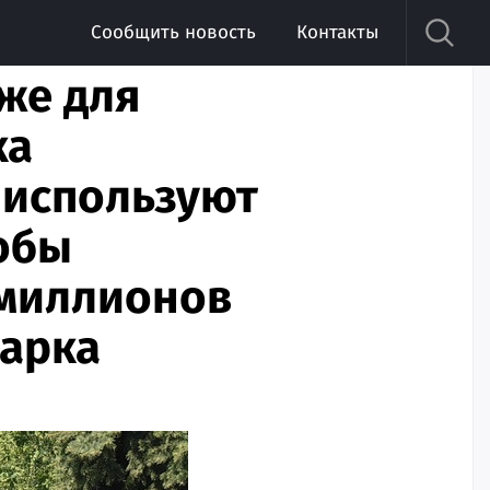
Сообщить новость
Контакты
же для
ка
 используют
обы
 миллионов
парка