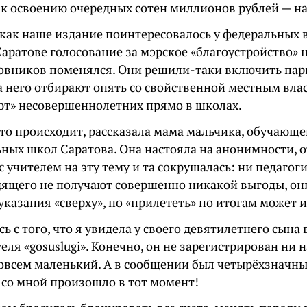
 к освоению очередных сотен миллионов рублей — на
 как наше издание поинтересовалось у федеральных 
аратове голосование за мэрское «благоустройство» 
овников поменялся. Они решили-таки включить парк
за него отбирают опять со свойственной местным вл
т» несовершеннолетних прямо в школах.
это происходит, рассказала мама мальчика, обучающе
ных школ Саратова. Она настояла на анонимности, о
с учителем на эту тему и та сокрушалась: ни педагог
дящего не получают совершенно никакой выгоды, о
казания «сверху», но «прилететь» по итогам может 
сь с того, что я увидела у своего девятилетнего сына
еля «gosuslugi». Конечно, он не зарегистрирован ни н
совсем маленький. А в сообщении был четырёхзначны
 со мной произошло в тот момент!