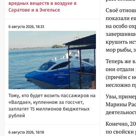
вредных веществ в воздухе в
Своё отнош
Саратове и в Энгельсе
показали ещ
на особо о
6 августа 2026, 18:33
завершивш
крушить ис
мор рыбы, 
Теперь же 
они отдали
(причём с н
несложно п
Тому, кто будет возить пассажиров на
Увы, пример
«Валдае», купленном за госсчет,
Марины Раск
заплатят 15 миллионов бюджетных
деятельност
рублей
Конечно, 2
по свойски 
6 августа 2026, 18:18