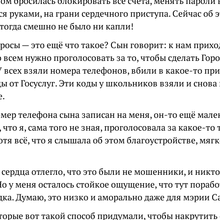
м бросилась блокировать все счета, менять пароли 
я руками, на грани сердечного приступа. Сейчас об 
тогда смешно не было ни капли!
росы — это ещё что такое? Сын говорит: к нам приход
о всем нужно проголосовать за то, чтобы сделать Гор
У всех взяли номера телефонов, вбили в какое-то пр
 от Госуслуг. Эти коды у школьников взяли и снова 
.
мер телефона сына записан на меня, он-то ещё мале
 что я, сама того не зная, проголосовала за какое-то
отя всё, что я слышала об этом благоустройстве, мягк
 сердца отлегло, что это были не мошенники, и никт
 Но у меня осталось стойкое ощущение, что тут пора
ка. Думаю, это низко и аморально даже для мэрии С
торые вот такой способ придумали, чтобы накрутить 