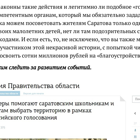
законны такие действия и легитимно ли подобное «г
омпетентным органам, который мы обязательно зад
ока можем посоветовать жителям Саратова только од
оих малолетних детей, нет ли там подозрительных с
 кодами. И если есть, то, не исключено, что вы также 
участником этой некрасивой истории, с попыткой ч
 освоить сотни миллионов рублей на «благоустройств
им следить за развитием событий.