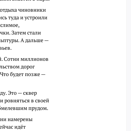
 отдыха чиновники
ись туда и устроили
слимое,
чки. Затем стали
ьптуры. А дальше —
вьев.
й. Сотни миллионов
ельством дорог
 Что будет позже —
ду. Это — сквер
и ровняться в своей
мелевшим прудом.
они намерены
ейчас идёт