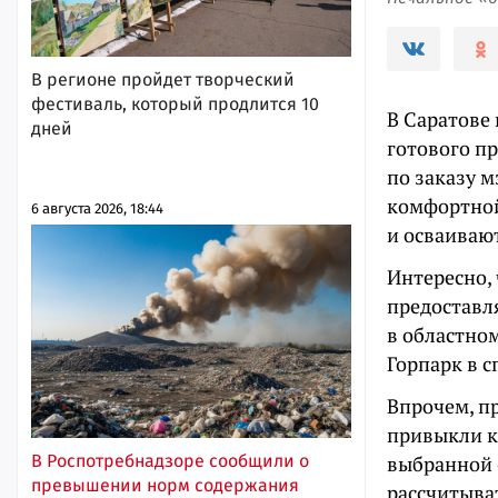
В регионе пройдет творческий
фестиваль, который продлится 10
В Саратове 
дней
готового п
по заказу 
комфортной
6 августа 2026, 18:44
и осваивают
Интересно,
предоставля
в областно
Горпарк в с
Впрочем, п
привыкли к
выбранной «
В Роспотребнадзоре сообщили о
превышении норм содержания
рассчитыва