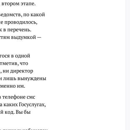
 втором этапе.
ведомств, по какой
не проводилось,
 в перечень.
астям выдумкой —
гося в одной
тметив, что
и, ни директор
ни лишь вынуждены
именно им.
 в телефоне смс
а каких Госуслугах,
й код. Вы бы