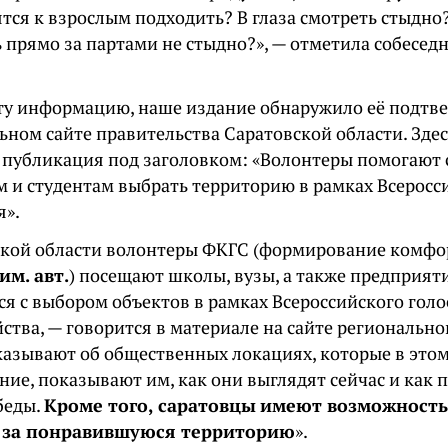
ятся к взрослым подходить? В глаза смотреть стыдно?
 прямо за партами не стыдно?», — отметила собесед
ту информацию, наше издание обнаружило её подтв
ном сайте правительства Саратовской области. Здес
 публикация под заголовком: «Волонтеры помогают
 и студентам выбрать территорию в рамках Всеросс
я».
ской области волонтеры ФКГС (формирование комфо
им. авт.
) посещают школы, вузы, а также предприят
ся с выбором объектов в рамках Всероссийского голо
ства, — говорится в материале на сайте регионально
казывают об общественных локациях, которые в это
ние, показывают им, как они выглядят сейчас и как 
беды.
Кроме того,
саратовцы
имеют возможность 
с за понравившуюся территорию
».