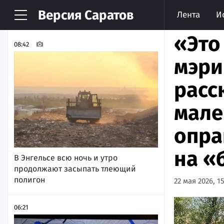
Версия
Саратов
Лента
И
НОВОСТИ
АРХИВ
«Это
08:42
мэри
расс
мале
опра
на «
В Энгельсе всю ночь и утро
продолжают засыпать тлеющий
полигон
22 мая 2026, 15
06:21