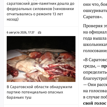
саратовский дом-памятник дошла до
они что, бо
федеральных силовиков (чиновники
ошкуривать
отчитывались о ремонте 13 лет
Саратов».
назад)
Проверяя э
на официаль
6 августа 2026, 17:37
года вышла
школьникам
голосовани
«В Саратов
среды, —
пр
определить
благоустрой
— Они расс
В Саратовской области обнаружили
на голосова
партию потенциально опасных
в случае по
бараньих туш
свой голо