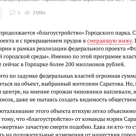
21884
1
продолжается «благоустройство» Городского парка. 
роекта и с превращением прудов в
смердящую жижу
.
мэрии в рамках реализации федерального проекта «
 городской среды». Именно по этой программе влас
 сейчас в Горпарке более 200 миллионов рублей.
 что по задумке федеральных властей огромная сумм
ться на объект, выбранный жителями Саратова. Но, 
м центре, на мнение горожан чиновники наплевали, и
писок, даже не пытаясь создать видимость обществе
роталкивание этого объекта втихую легко объяснимо
 тому, что «благоустройство» от команды мэрии Сара
жертвы» зачастую смерти подобно. Едва ли кто-то с
ть на положительные изменения от нашествия городс