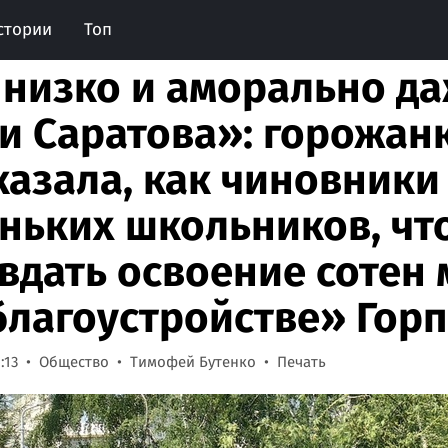
стории
Топ
 низко и аморально да
и Саратова»: горожан
казала, как чиновники
ньких школьников, чт
вдать освоение сотен
благоустройстве» Гор
:13
Общество
Тимофей Бутенко
Печать