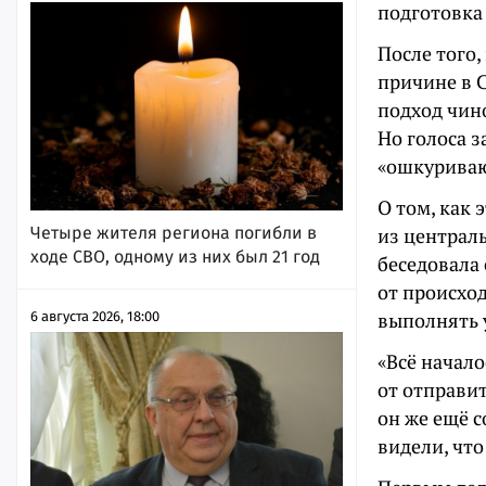
подготовка
После того,
причине в С
подход чин
Но голоса 
«ошкуриваю
О том, как 
Четыре жителя региона погибли в
из централь
ходе СВО, одному из них был 21 год
беседовала 
от происхо
выполнять у
6 августа 2026, 18:00
«Всё начало
от отправит
он же ещё 
видели, что