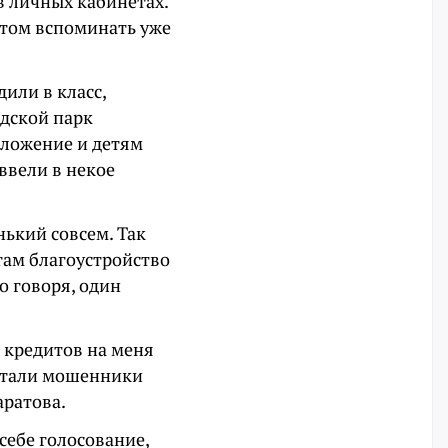
в личных кабинетах.
этом вспоминать уже
или в класс,
одской парк
иложение и детям
ввели в некое
нький совсем. Так
 там благоустройство
о говоря, один
о кредитов на меня
ботали мошенники
аратова.
себе голосование,