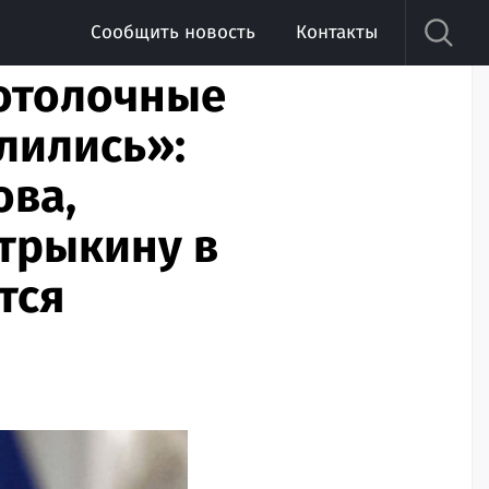
Сообщить новость
Контакты
потолочные
лились»:
ова,
стрыкину в
тся