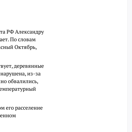
ета РФ Александру
ает. По словам
асный Октябрь,
твует, деревянные
нарушена, из-за
но обвалились,
 температурный
м его расселение
щенном