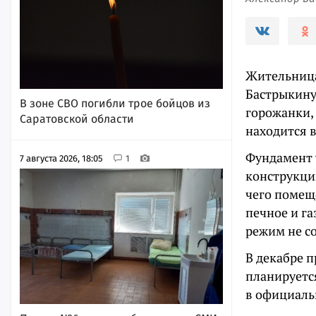
Жительница
Бастрыкину 
В зоне СВО погибли трое бойцов из
горожанки,
Саратовской области
находится 
Фундамент у
7 августа 2026, 18:05
1
конструкци
чего помещ
печное и г
режим не с
В декабре 
планируетс
в официаль