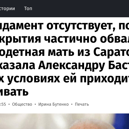
стории
Топ
дамент отсутствует, 
крытия частично обва
одетная мать из Сарат
казала Александру Ба
х условиях ей приходи
вать
0:55
Общество
Ирина Бутенко
Печать