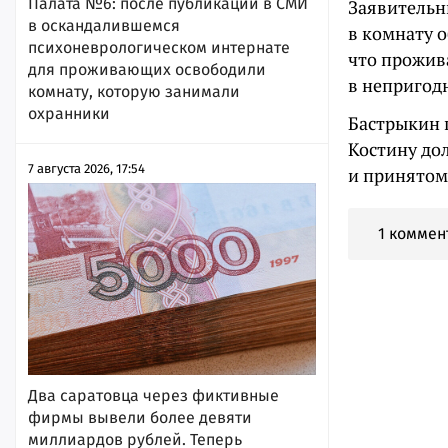
Палата №6: после публикации в СМИ
Заявительн
в оскандалившемся
в комнату о
психоневрологическом интернате
что прожив
для проживающих освободили
в непригод
комнату, которую занимали
охранники
Бастрыкин 
Костину до
7 августа 2026, 17:54
и принятом
1 коммен
Два саратовца через фиктивные
фирмы вывели более девяти
миллиардов рублей. Теперь