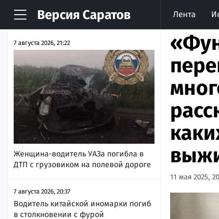
Версия
Саратов
Лента
И
НОВОСТИ
АРХИВ
«Фун
7 августа 2026, 21:22
пере
мног
расс
каки
выжи
Женщина-водитель УАЗа погибла в
ДТП с грузовиком на полевой дороге
11 мая 2025, 2
7 августа 2026, 20:37
Водитель китайской иномарки погиб
в столкновении с фурой