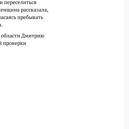
и переселиться
женщина рассказала,
пасаясь пребывать
.
й области Дмитрию
й проверки