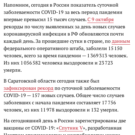
Напомним, сегодня в России показатель суточной
заболеваемости COVID-19 за весь период пандемии
впервые превысил 15 тысяч случаев.
С 9 октября
рекорды по числу выявленных за день новых случаев
коронавирусной инфекции в РФ обновляются почти
каждый день. За прошедшие сутки в стране, по
данным
федерального оперативного штаба, заболели 15 150
человек, всего за время пандемии — 1 369 313 человек.
Из них 1 056 582 человека выздоровели и 23 723
умерли.
В Саратовской области сегодня также был
зафиксирован рекорд
по суточной заболеваемости
COVID-19
— 157 новых случаев. Общее число случаев
заболевших с начала пандемии составляет 17 756
человек, из них 11 978 выздоровели и 132 умерли.
На сегодняшний день в России зарегистрированы две
вакцины от COVID-19: «
Спутник V
», разработанная