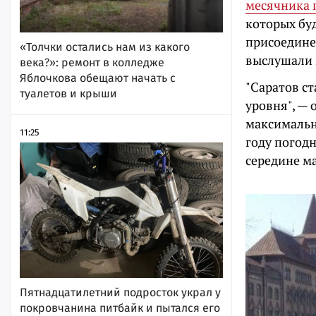
месячника 
которых бу
присоедине
«Толчки остались нам из какого
выслушали 
века?»: ремонт в колледже
Яблочкова обещают начать с
"Саратов с
туалетов и крыши
уровня", — 
максимальн
11:25
году погод
середине ма
Пятнадцатилетний подросток украл у
покровчанина питбайк и пытался его