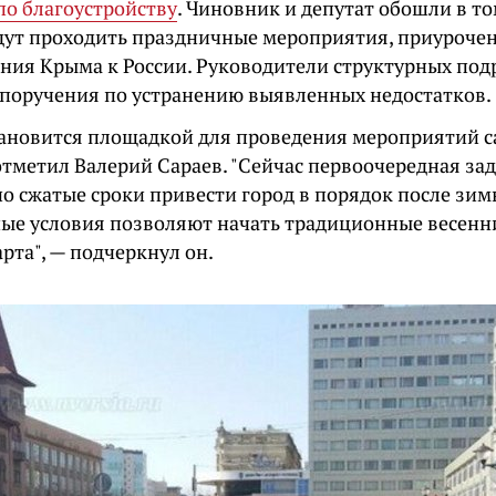
по благоустройству
. Чиновник и депутат обошли в то
дут проходить праздничные мероприятия, приуроче
ния Крыма к России. Руководители структурных по
поручения по устранению выявленных недостатков.
тановится площадкой для проведения мероприятий с
отметил Валерий Сараев. "Сейчас первоочередная зад
о сжатые сроки привести город в порядок после зимн
ные условия позволяют начать традиционные весенни
рта", — подчеркнул он.