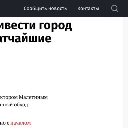
Сообщить новость
Контакты
ивести город
ратчайшие
Виктором Малетиным
онный обход
но с
началом