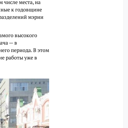
м числе места, на
нные к годовщине
дразделений мэрии
амого высокого
ача — в
его периода. В этом
е работы уже в