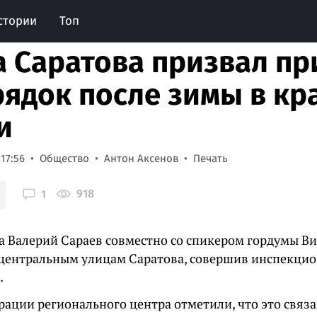
стории
Топ
а Саратова призвал пр
рядок после зимы в к
и
 17:56
Общество
Антон Аксенов
Печать
918
1
да Валерий Сараев совместно со спикером гордумы 
центральным улицам Саратова, совершив инспекци
.
рации регионального центра отметили, что это связа