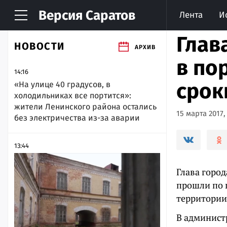
Версия
Саратов
Лента
И
Глав
НОВОСТИ
АРХИВ
в по
14:16
срок
«На улице 40 градусов, в
холодильниках все портится»:
жители Ленинского района остались
15 марта 2017,
без электричества из-за аварии
13:44
Глава горо
прошли по 
территории
В админист