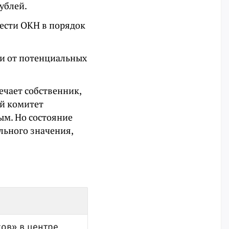
ублей.
вести ОКН в порядок
ки от потенциальных
ечает собственник,
ый комитет
ым. Но состояние
льного значения,
сов» в центре