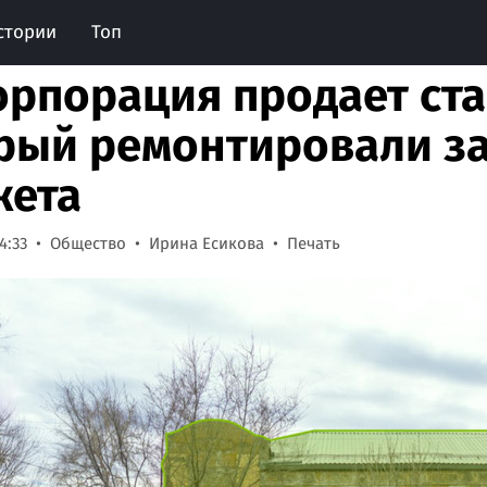
стории
Топ
орпорация продает ст
рый ремонтировали за
ета
4:33
Общество
Ирина Есикова
Печать