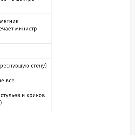
амятник
вечает министр
треснувшую стену)
не все
стульев и криков
)