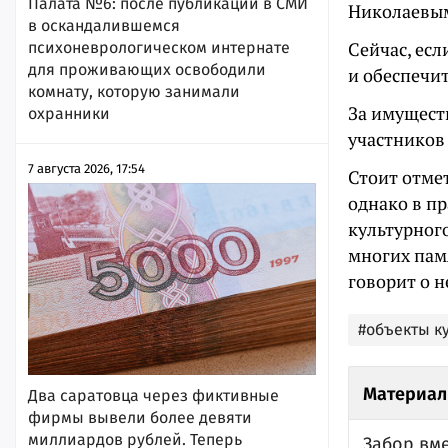
Палата №6: после публикации в СМИ
Николаевым
в оскандалившемся
Сейчас, есл
психоневрологическом интернате
для проживающих освободили
и обеспечит
комнату, которую занимали
За имущест
охранники
участников
7 августа 2026, 17:54
Стоит отмет
однако в п
культурног
многих пам
говорит о н
#объекты к
Материал
Два саратовца через фиктивные
фирмы вывели более девяти
миллиардов рублей. Теперь
Забор вме