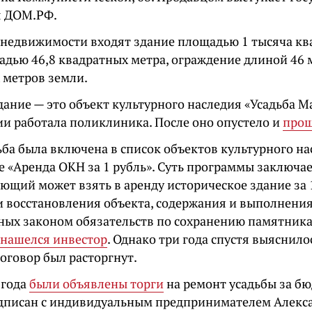
я ДОМ.РФ.
 недвижимости входят здание площадью 1 тысяча кв
адью 46,8 квадратных метра, ограждение длиной 46 м
 метров земли.
дание — это объект культурного наследия «Усадьба 
ии работала поликлиника. После оно опустело и
прош
ба была включена в список объектов культурного на
 «Аренда ОКН за 1 рубль». Суть программы заключает
щий может взять в аренду историческое здание за 1
и восстановления объекта, содержания и выполнения
ных законом обязательств по сохранению памятника
нашелся инвестор
. Однако три года спустя выяснило
Договор был расторгнут.
 года
были объявлены торги
на ремонт усадьбы за бю
дписан с индивидуальным предпринимателем Алекс