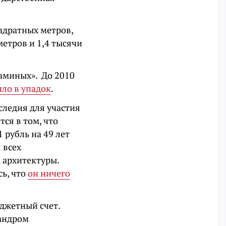
адратных метров,
етров и 1,4 тысячи
Маминых». До 2010
ло в упадок
.
следия для участия
ся в том, что
 рубль на 49 лет
 всех
 архитектуры.
сь, что
он ничего
джетный счет.
андром