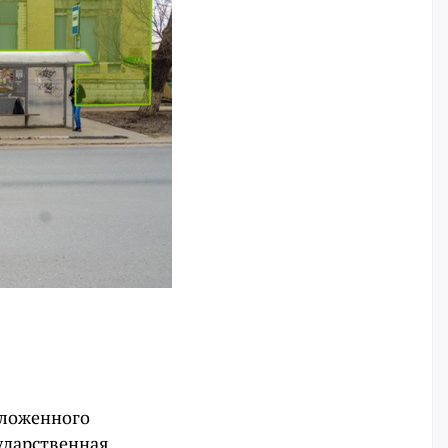
оложенного
ударственная