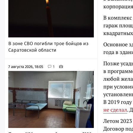
корпораци
В комплекс
гараж площ
квадратных
Основное з
В зоне СВО погибли трое бойцов из
Саратовской области
года в здан
Позже усадь
7 августа 2026, 18:05
1
в программе
любой желаю
при услови
установлен
В 2019 году
не сделал
. 
Летом 2023
Договор по