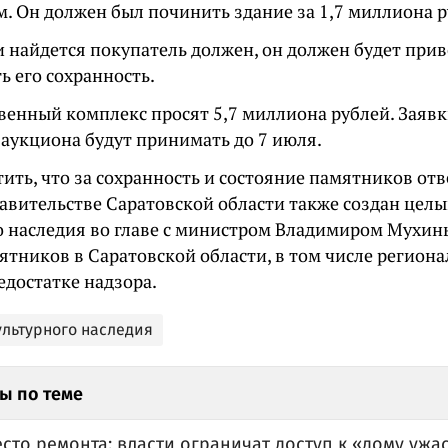
. Он должен был починить здание за 1,7 миллиона р
и найдется покупатель должен, он должен будет при
ь его сохранность.
венный комплекс просят 5,7 миллиона рублей. Заяв
 аукциона будут принимать до 7 июля.
ить, что з
а сохранность и состояние памятников отв
равительстве Саратовской области также создан цел
о наследия во главе с министром Владимиром Мухин
ятников в Саратовской области, в том числе региона
едостатке надзора.
ультурного наследия
ы по теме
сто ремонта: власти ограничат доступ к «дому ужа