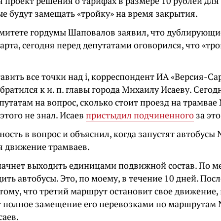
 проект решения о тарифах в размере 10 рублей для
ые будут замещать «тройку» на время закрытия.
омитете гордумы Шаповалов заявил, что дублирующи
марта, сегодня перед депутатами оговорился, что «тр
авить все точки над i, корреспондент ИА «Версия-Са
братился к и. п. главы города Михаилу Исаеву. Сего
путатам на вопрос, сколько стоит проезд на трамвае 
этого не знал. Исаев
пристыдил подчиненного
за это
ность в вопрос и объяснил, когда запустят автобусы 
я движение трамваев.
 начнет выходить единицами подвижной состав. По м
ить автобусы. Это, по моему, в течение 10 дней. Пос
тому, что третий маршрут остановит свое движение, 
 полное замещение его перевозками по маршрутам №
саев.