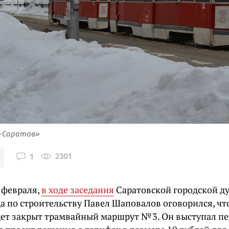
я-Саратов»
2301
1
 февраля,
в ходе заседания
Саратовской городской д
а по строительству Павел Шаповалов оговорился, что
удет закрыт трамвайный маршрут № 3. Он выступал пе