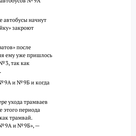
 автобусов № 9А
е автобусы начнут
ойку» закроют
ратов» после
дня ему уже пришлось
№ 3, так как
.
№ 9А и № 9Б и когда
ере ухода трамваев
ле этого периода
как трамвай.
 9А и № 9Б», —