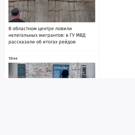
В областном центре ловили
нелегальных мигрантов: в ГУ МВД
рассказали об итогах рейдов
10:44
Лента
Истории
Топ
Реклама
Контакт
Рабочего насмерть засыпало
© ИА «Версия-Саратов», 2026
гречкой. Вынесен приговор