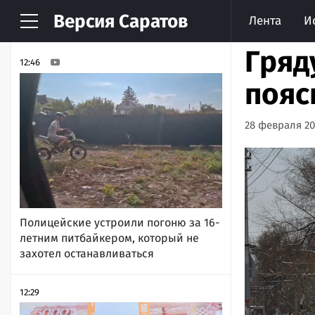
Версия
Саратов
Лента
И
НОВОСТИ
АРХИВ
Гряд
12:46
пояс
28 февраля 202
Полицейские устроили погоню за 16-
летним питбайкером, который не
захотел останавливаться
12:29