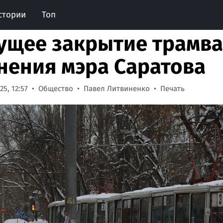
стории
Топ
ущее закрытие трамва
нения мэра Саратова
5, 12:57
Общество
Павел Литвиненко
Печать