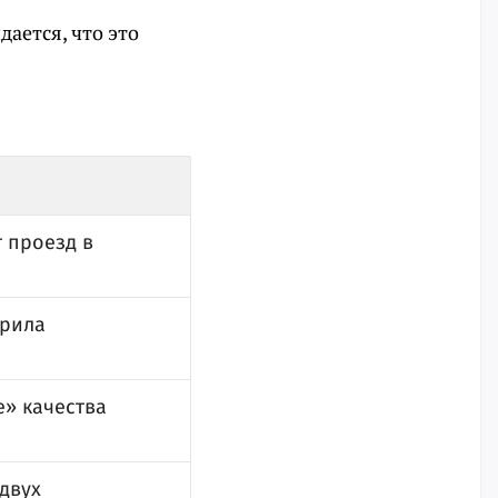
ается, что это
т проезд в
ерила
» качества
 двух