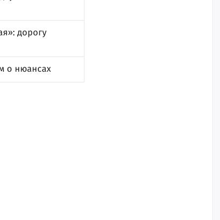
ая»: дорогу
м о нюансах