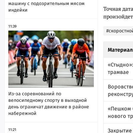
машину с подозрительным мясом
Точная дата
индейки
произойдет 
11:39
#скоростно
Материал
«Стыдно»:
трамвае
Воровство
Из-за соревнований по
реконстр
велосипедному спорту в выходной
день ограничат движение в районе
«Пешком 
набережной
нового т
11:21
Закрытие 