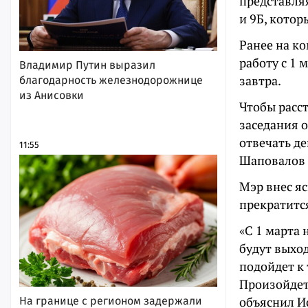
представляя
и 9Б, котор
Ранее на к
работу с 1 
Владимир Путин выразил
завтра.
благодарность железнодорожнице
из Анисовки
Чтобы расст
заседания о
отвечать де
11:55
Шаповалов 
Мэр внес яс
прекратитс
«С 1 марта
будут выход
подойдет к 
Произойдет
объяснил И
На границе с регионом задержали