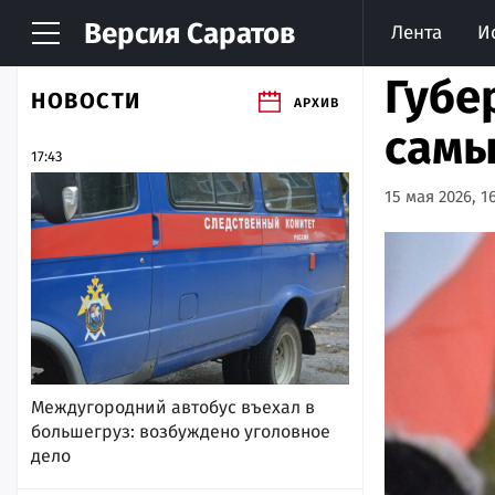
Версия
Саратов
Лента
И
Губе
НОВОСТИ
АРХИВ
самы
17:43
15 мая 2026, 16
Междугородний автобус въехал в
большегруз: возбуждено уголовное
дело