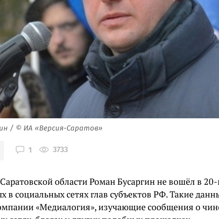
ин / © ИА «Версия-Саратов»
3733
1
 Саратовской области Роман Бусаргин не вошёл в 20-
х в социальных сетях глав субъектов РФ. Такие дан
омпании «Медиалогия», изучающие сообщения о чи