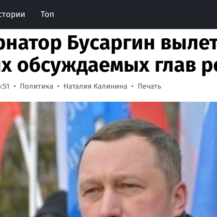
стории
Топ
рнатор Бусаргин вылет
х обсуждаемых глав р
:51
Политика
Наталия Калинина
Печать