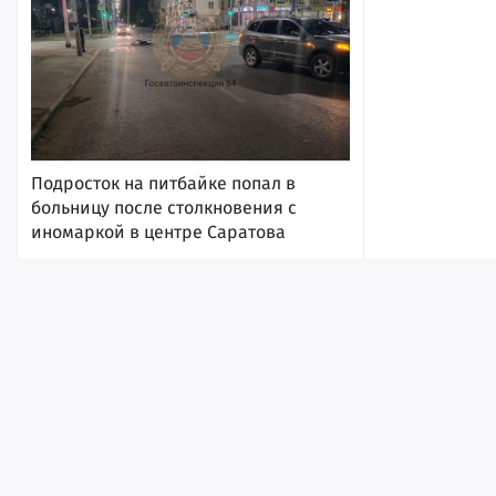
Подросток на питбайке попал в
больницу после столкновения с
иномаркой в центре Саратова
11:19
Жительница Саратова отправила
мошенникам код для получения
выплаты и лишилась крупной суммы
Лента
Истории
Топ
Реклама
Контакт
денег
© ИА «Версия-Саратов», 2026
10:49