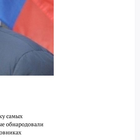
ку самых
ные обнародовали
новниках