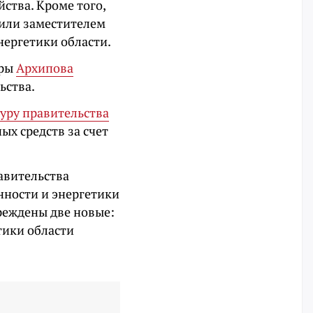
ства. Кроме того,
чили заместителем
ергетики области.
уры
Архипова
ьства.
уру правительства
х средств за счет
авительства
ности и энергетики
реждены две новые:
тики области