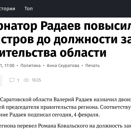
стории
Топ
рнатор Радаев повыси
стров до должности з
ительства области
, 17:00
Политика
Анна Скуратова
Печать
1635
1
 Саратовской области Валерий Радаев назначил двои
ей председателя правительства региона. Соответств
ие Радаев подписал сегодня, 4 февраля.
региона перевел Романа Ковальского на должность з