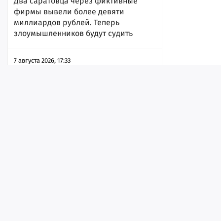
Два саратовца через фиктивные
фирмы вывели более девяти
миллиардов рублей. Теперь
злоумышленников будут судить
7 августа 2026, 17:33
Лента
Истории
Топ
Реклама
Контакт
© ИА «Версия-Саратов», 2026
Жителям региона разрешили
Учредители — Фонд «Перспектива».
убивать копытных в брачный период
Регистрационный номер ИА № ФС 77 - 79097 от 15.09.2020 г. Выд
надзору в сфере связи, информационных технологий и массовы
7 августа 2026, 17:31
Главный редактор: Радин А. В.