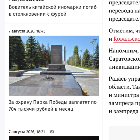
председател
Водитель китайской иномарки погиб
перевода н
в столкновении с фурой
председате
Отметим, ч
7 августа 2026, 18:45
и
Ковальск
Напомним, 
Саратовско
ликвидации
Радаев упр
области. Т
и министра
За охрану Парка Победы заплатят по
зампреда п
704 тысячи рублей в месяц
и зампреда 
7 августа 2026, 18:21