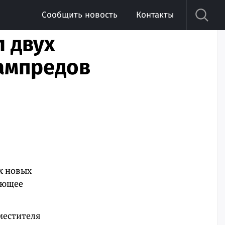
Сообщить новость
Контакты
л двух
ампредов
х новых
ующее
аместителя