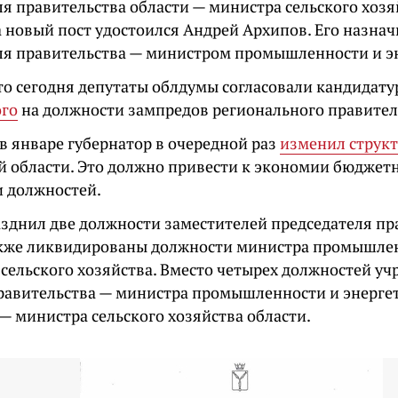
я правительства области — министра сельского хозяй
а новый пост удостоился Андрей Архипов. Его назна
ля правительства — министром промышленности и эн
то сегодня депутаты облдумы согласовали кандидат
ого
на должности зампредов регионального правител
в январе губернатор в очередной раз
изменил структ
й области. Это должно привести к экономии бюджетны
 должностей.
азднил две должности заместителей председателя пр
акже ликвидированы должности министра промышлен
 сельского хозяйства. Вместо четырех должностей уч
равительства — министра промышленности и энерге
— министра сельского хозяйства области.