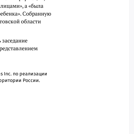
лицами», а «была
ребенка». Собранную
товской области
ь заседание
представлением
s Inc. по реализации
ерритории России.