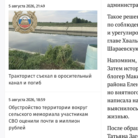
администра
5 августа 2026, 21:49
Такое решен
по соблюде
и урегулир
главе Хвал
Шараевскую
Напомним, 
Затем исто
блогер Мак
Тракторист съехал в оросительный
канал и погиб
района Еле
но внятног
написала н
5 августа 2026, 18:59
Обустройство территории вокруг
выяснилось,
сельского мемориала участникам
жизнью.
СВО оценили почти в миллион
После обра
рублей
Татьяна За