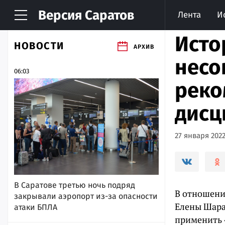
Версия
Саратов
Лента
И
Исто
НОВОСТИ
АРХИВ
несо
06:03
реко
дисц
27 января 2022
В Саратове третью ночь подряд
В отношени
закрывали аэропорт из-за опасности
Елены Шара
атаки БПЛА
применить 