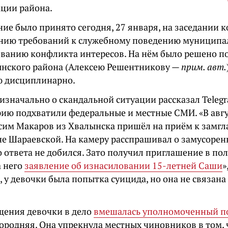
ции района.
ие было принято сегодня, 27 января, на заседании 
нию требований к служебному поведению муниципа
ованию конфликта интересов. На нём было решено п
ынского района (Алексею Решентникову —
прим. авт.
 дисциплинарно.
изначально о скандальной ситуации рассказал Teleg
рию подхватили федеральные и местные СМИ. «В авг
сим Макаров из Хвалынска пришёл на приём к замг
не Шараевской. На камеру расспрашивал о замусорен
о ответа не добился. Зато получил приглашение в п
а него
заявление об изнасиловании 15-летней Саши
»
 у девочки была попытка суицида, но она не связана
щения девочки в дело
вмешалась уполномоченный по
городняя. Она упрекнула местных чиновников в том,