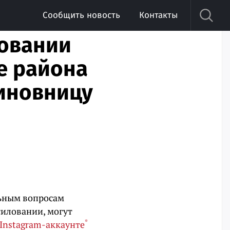
Сообщить новость
Контакты
ловании
е района
иновницу
льным вопросам
силовании, могут
*
Instagram-аккаунте