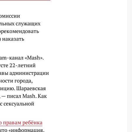
комиссии
льных служащих
орекомендовать
) наказать
ram-канал «Mash».
усте 22-летний
лавы администрации
ности города,
олицию. Шараевская
, — писал Mash. Как
 с сексуальной
 правам ребёнка
 что «информация,