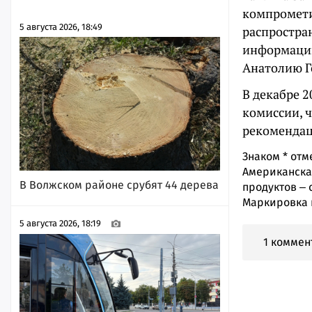
компромети
5 августа 2026, 18:49
распростра
информацию
Анатолию Г
В декабре 2
комиссии, 
рекомендац
Знаком
*
отм
Американская
В Волжском районе срубят 44 дерева
продуктов ‒ 
Маркировка 
5 августа 2026, 18:19
1 коммен