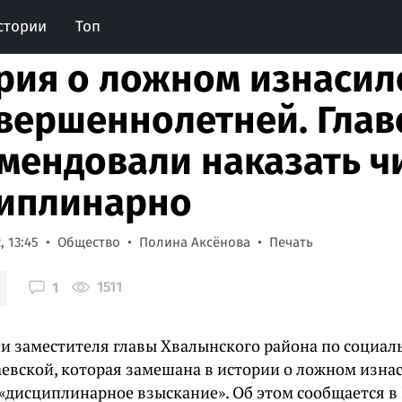
стории
Топ
рия о ложном изнаси
вершеннолетней. Глав
мендовали наказать ч
иплинарно
, 13:45
Общество
Полина Аксёнова
Печать
1511
1
и заместителя главы Хвалынского района по социа
евской, которая замешана в истории о ложном изна
«дисциплинарное взыскание». Об этом сообщается в