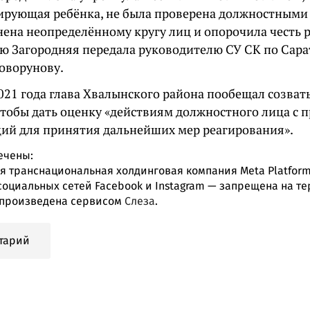
рующая ребёнка, не была проверена должностными 
нена неопределённому кругу лиц и опорочила честь 
 Загородняя передала руководителю СУ СК по Сара
оворунову.
021 года глава Хвалынского района пообещал созват
чтобы дать оценку «действиям должностного лица с 
ий для принятия дальнейших мер реагирования».
ечены:
 транснациональная холдинговая компания Meta Platform
социальных сетей Facebook и Instagram — запрещена на т
произведена сервисом
Слеза
.
тарий