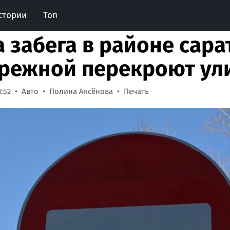
стории
Топ
а забега в районе сар
режной перекроют ул
8:52
Авто
Полина Аксёнова
Печать