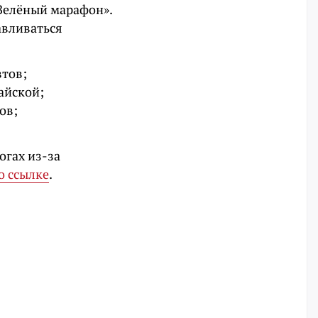
«Зелёный марафон».
навливаться
втов;
айской;
ов;
огах из-за
о ссылке
.