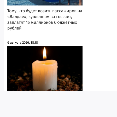
Тому, кто будет возить пассажиров на
«Валдае», купленном за госсчет,
заплатят 15 миллионов бюджетных
рублей
6 августа 2026, 18:18
Четыре жителя региона погибли в
ходе СВО, одному из них был 21 год