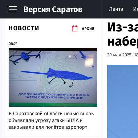
Версия
Саратов
Лента
И
Из-з
НОВОСТИ
АРХИВ
набе
06:21
29 мая 2025, 1
В Саратовской области ночью вновь
объявляли угрозу атаки БПЛА и
закрывали для полётов аэропорт