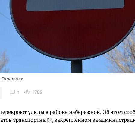
я-Саратов»
1766
1
 перекроют улицы в районе набережной. Об этом соо
ратов транспортный», закреплённом за администрац