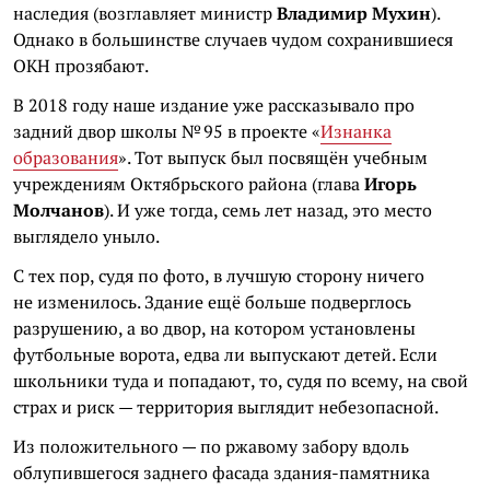
наследия (возглавляет министр
Владимир Мухин
).
Однако в большинстве случаев чудом сохранившиеся
ОКН прозябают.
В 2018 году наше издание уже рассказывало про
задний двор школы № 95 в проекте «
Изнанка
образования
». Тот выпуск был посвящён учебным
учреждениям Октябрьского района (глава
Игорь
Молчанов
). И уже тогда, семь лет назад, это место
выглядело уныло.
С тех пор, судя по фото, в лучшую сторону ничего
не изменилось. Здание ещё больше подверглось
разрушению, а во двор, на котором установлены
футбольные ворота, едва ли выпускают детей. Если
школьники туда и попадают, то, судя по всему, на свой
страх и риск — территория выглядит небезопасной.
Из положительного — по ржавому забору вдоль
облупившегося заднего фасада здания-памятника