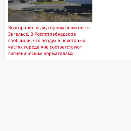
Возгорание на мусорном полигоне в
Энгельсе. В Роспотребнадзоре
сообщили, что воздух в некоторых
частях города «не соответствуют
гигиеническим нормативам»
16:43
Лента
Истории
Топ
Реклама
Контакт
© ИА «Версия-Саратов», 2026
Учредители — Фонд «Перспектива».