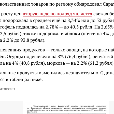
вольственных товаров по региону обнародовал Сарат
 росту цен
вторую неделю подряд является
свежая б
а подорожала в среднем ещё на 8,34% или до 52 рубл
тофель поднялась на 2,78% — до 40,5 рубля. На 2,65
2,5 рубля), также подорожали яблоки (почти на 4% д
а 2,2% до 93,8 рубля).
шевевших продуктов — только овощи, на которые на
н. Огурцы подешевели на 8% (76,4 рубля), репчатый 
кла на 4% (40,8 рубля), морковь — на 2,2% (61,2 рубля)
тальные продукты изменились незначительно. С ди
ся в таблицах ниже.
атовстат