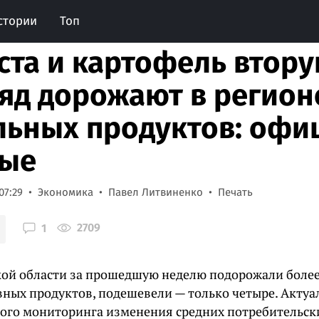
стории
Топ
ста и картофель втор
яд дорожают в регион
льных продуктов: оф
ные
07:29
Экономика
Павел Литвиненко
Печать
2709
1
кой области за прошедшую неделю подорожали более
вных продуктов, подешевели — только четыре. Акту
ого мониторинга изменения средних потребительски