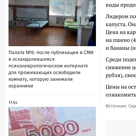
виды продо
Лидером по
капуста. Он
Цена на кар
на пшено (4
и бананы (н
Палата №6: после публикации в СМИ
Среди поде
в оскандалившемся
психоневрологическом интернате
снижение це
для проживающих освободили
рубля), све
комнату, которую занимали
Цены на ос
охранники
ознакомить
17:54
Источник: Сар