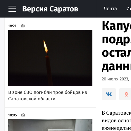
Версия
Саратов
Лента
И
НОВОСТИ
АРХИВ
Капу
18:21
подр
оста
дан
20 июля 2023, 
В зоне СВО погибли трое бойцов из
Саратовской области
В Саратовс
18:05
видов осно
еженедельн