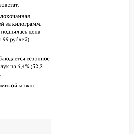
овстат.
елокочанная
ей за килограмм.
% поднялась цена
о 99 рублей)
блюдается сезонное
лук на 6,4% (52,2
.
намикой можно