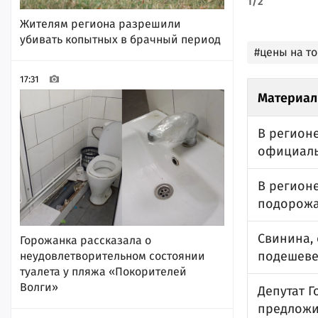
1
/
2
Жителям региона разрешили
убивать копытных в брачный период
#цены на т
17:31
Материал
В регион
официал
В регион
подорожа
Свинина,
Горожанка рассказала о
подешеве
неудовлетворительном состоянии
туалета у пляжа «Покорителей
Волги»
Депутат 
предложи