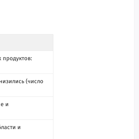
 продуктов:
низились (число
е и
бласти и