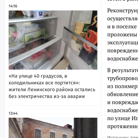
14:16
Реконструи
осуществля
и в поселк
проложены 
эксплуатаци
повреждени
водоснабже
В результа
«На улице 40 градусов, в
трубопрово
холодильниках все портится»:
из полимер
жители Ленинского района остались
обновление
без электричества из-за аварии
и повреждае
водоснабже
13:44
по улице И
протяженно
Источник: пр