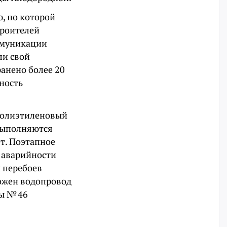
, по которой
троителей
оммуникации
ли свой
ранено более 20
ность
 полиэтиленовый
выполняются
т. Поэтапное
 аварийности
х перебоев
ожен водопровод
ы № 46