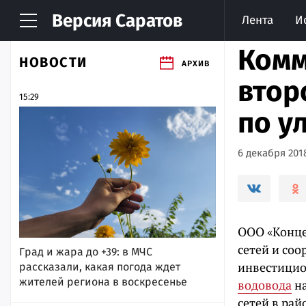
Версия
Саратов
Лента
И
Комм
НОВОСТИ
АРХИВ
втор
15:29
по у
6 декабря 2018
ООО «Конце
сетей и со
Град и жара до +39: в МЧС
инвестици
рассказали, какая погода ждет
жителей региона в воскресенье
водовода
на
сетей в ра