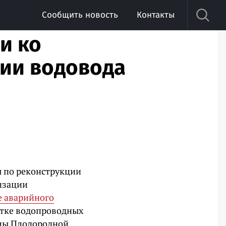
Сообщить новость
Контакты
и ко
ции водовода
 по реконструкции
лизации
е аварийного
стке водопроводных
цы Плодородной.