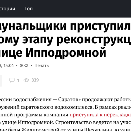
стории
Топ
унальщики приступил
ому этапу реконструк
лице Ипподромной
, 15:04
ЖКХ
Печать
339
1
ссии водоснабжения — Саратов» продолжают работы
оружений саратовского водокомплекса. В рамках реа
онной программы компания
приступила к перекладк
 улице Ипподромной. Строительство ведется на уча
йоне базы Жилпромстрой от улицы Шехурдина до ули