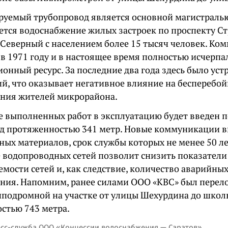
руемый трубопровод является основной магистралью
ется водоснабжение жилых застроек по проспекту С
е Северный с населением более 15 тысяч человек. К
в 1971 году и в настоящее время полностью исчерпа
онный ресурс. За последние два года здесь было уст
й, что оказывает негативное влияние на бесперебой
ния жителей микрорайона.
те выполненных работ в эксплуатацию будет введен
д протяженностью 341 метр. Новые коммуникации 
ных материалов, срок службы которых не менее 50 ле
 водопроводных сетей позволит снизить показатели
мости сетей и, как следствие, количество аварийны
ния. Напомним, ранее силами ООО «КВС» был перел
пподромной на участке от улицы Шехурдина до школ
стью 743 метра.
есс-служба ООО «Концессии водоснабжения — Саратов»