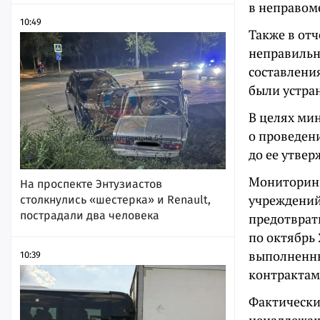
в неправом
10:49
Также в от
неправильн
составлени
были устра
В целях ми
о проведен
до ее утвер
Мониторинг
На проспекте Энтузиастов
учреждений 
столкнулись «шестерка» и Renault,
пострадали два человека
предотврат
по октябрь 
выполненны
10:39
контрактам
Фактически