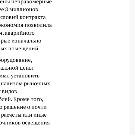
ащены неправомерные
ее 8 миллионов
условий контракта
 экономия позволила
я, аварийного
орые изначально
ных помещений.
борудование,
мальной цены
димо установить
 анализом рыночных
х видов
лей. Кроме того,
о решение о почти
 расчеты или иные
точников освещения