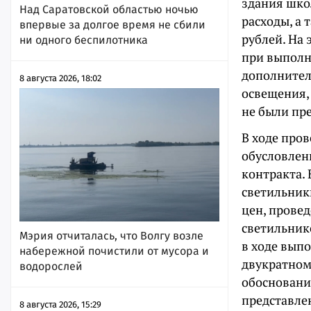
здания шко
Над Саратовской областью ночью
расходы, а
впервые за долгое время не сбили
рублей. На 
ни одного беспилотника
при выполн
дополнител
8 августа 2026, 18:02
освещения,
не были пр
В ходе про
обусловлен
контракта. 
светильник
цен, прове
светильнико
Мэрия отчиталась, что Волгу возле
в ходе вып
набережной почистили от мусора и
двукратном
водорослей
обосновани
представле
8 августа 2026, 15:29