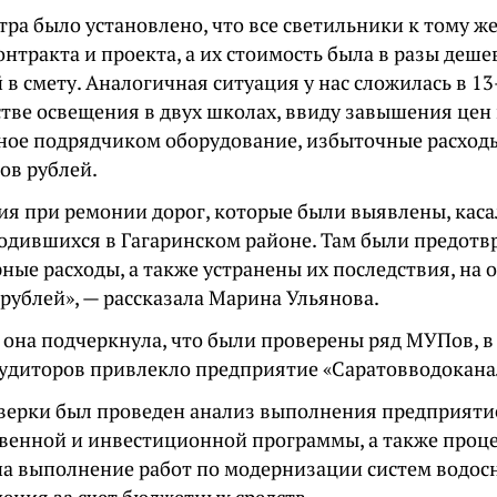
тра было установлено, что все светильники к тому ж
нтракта и проекта, а их стоимость была в разы деше
в смету. Аналогичная ситуация у нас сложилась в 1
стве освещения в двух школах, ввиду завышения цен
ное подрядчиком оборудование, избыточные расходы
ов рублей.
ия при ремонии дорог, которые были выявлены, каса
водившихся в Гагаринском районе. Там были предот
ые расходы, а также устранены их последствия, на 
рублей», — рассказала Марина Ульянова.
 она подчеркнула, что были проверены ряд МУПов, в
удиторов привлекло предприятие «Саратовводокана
оверки был проведен анализ выполнения предприят
венной и инвестиционной программы, а также проц
на выполнение работ по модернизации систем водо