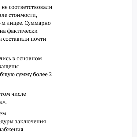
е не соответствовали
вле стоимости,
3-м лицее. Суммарно
 на фактически
 составили почти
лись в основном
вращены
общую сумму более 2
 том числе
л».
ием
едуры заключения
снабжения