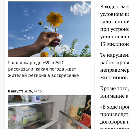
В ходе осмо
условиям ко
заложенной 
при устрой
установлен
17 миллион
Те нарушен
работ, про
Град и жара до +39: в МЧС
рассказали, какая погода ждет
неправомерн
жителей региона в воскресенье
миллионов 
Кроме того,
8 августа 2026, 14:16
внимание а
«В ходе пр
производст
договоров 