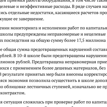
ей приемки работы оборудования, в том числе такие
целевые и неэффективные расходы. В ряде случаев н
ись отдельные недостатки, касающиеся расчетов пр
екущие ее завершение.
ении мониторинга и исполнении работ по капиталь
 школы предупреждены неправомерные и нецелевые р
их последствия на общую сумму более 17,5 миллиона 
ее общая сумма предотвращенных нарушений состави
ублей. В 10-й школе были предотвращены нарушени
ллионов рублей. Предотвращена неправомерная прием
хся с применением более дешевых материалов, без
 В результате принятых мер были внесены корректиро
яся экономия позволила осуществить в школе допо
по облицовке лестничных ступеней, изначально не 
 контрактом.
я ситуация сложилась при проверке работ по капит