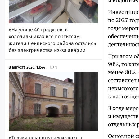
и водоотвед
Инвестицио
по 2027 го
годы мероп
«На улице 40 градусов, в
обеспеченн
холодильниках все портится»:
жители Ленинского района остались
деятельнос
без электричества из-за аварии
При этом об
90%, то ка
8 августа 2026, 13:44
1
менее 80%.
составляет
невысокого 
в настояще
В ходе мер
и имуществ
отдельных р
Основной с
«Толчки остались нам из какого