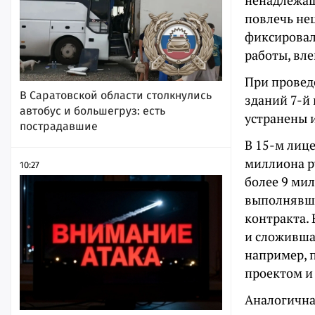
ненадлежащ
повлечь не
фиксировал
работы, вл
При провед
В Саратовской области столкнулись
зданий 7-й
автобус и большегруз: есть
устранены 
пострадавшие
В 15-м лиц
миллиона р
10:27
более 9 ми
выполнявши
контракта.
и сложивша
например, 
проектом и
Аналогична