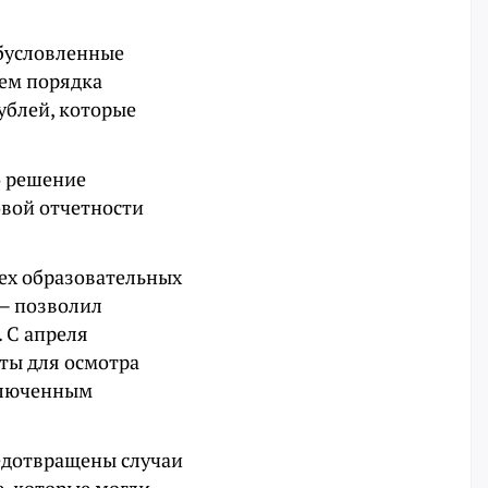
обусловленные
ем порядка
ублей, которые
о решение
вой отчетности
ех образовательных
 — позволил
 С апреля
кты для осмотра
ключенным
едотвращены случаи