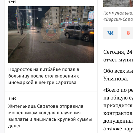
12:15
Коммунальная
«Версия-Сар
Сегодня, 2
отчет муни
Подросток на питбайке попал в
Обо всех в
больницу после столкновения с
Ульянова.
иномаркой в центре Саратова
«Всего по 
на общую с
11:19
приходится
Жительница Саратова отправила
контрактов
мошенникам код для получения
выплаты и лишилась крупной суммы
допущенные
денег
а также на