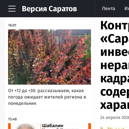
Версия
Саратов
Лента
И
НОВОСТИ
АРХИВ
Конт
16:01
«Сар
инве
нера
кадр
соде
От +12 до +30: рассказываем, какая
погода ожидает жителей региона в
хара
понедельник
24 апреля 2026
15:48