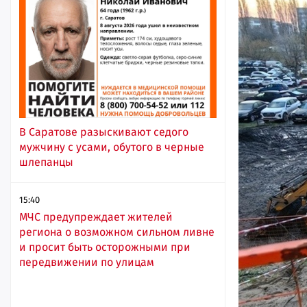
В Саратове разыскивают седого
мужчину с усами, обутого в черные
шлепанцы
15:40
МЧС предупреждает жителей
региона о возможном сильном ливне
и просит быть осторожными при
передвижении по улицам