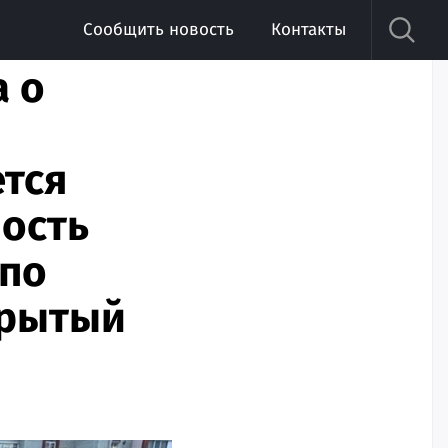
Сообщить новость
Контакты
а о
тся
ость
 по
крытый