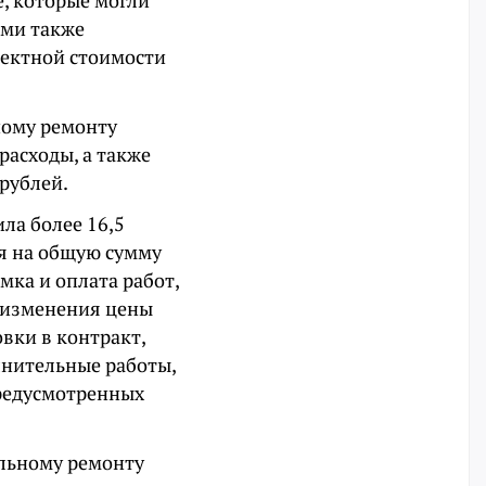
, которые могли
ами также
оектной стоимости
ному ремонту
асходы, а также
рублей.
ла более 16,5
я на общую сумму
ка и оплата работ,
 изменения цены
вки в контракт,
лнительные работы,
предусмотренных
альному ремонту