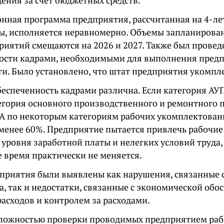
ения за счет бюджетных средств.
нная программа предприятия, рассчитанная на 4-ле
ды, исполняется неравномерно. Объемы запланирован
риятий смещаются на 2026 и 2027. Также был провед
ости кадрами, необходимыми для выполнения пред
ти. Было установлено, что штат предприятия укомпл
еспеченность кадрами различна. Если категория АУП
тегория основного производственного и ремонтного 
 А по некоторым категориям рабочих укомплектован
 менее 60%. Предприятие пытается привлечь рабочие 
уровня заработной платы и нелегких условий труда,
е время практически не меняется.
оприятия были выявлены как нарушения, связанные 
а, так и недостатки, связанные с экономической об
асходов и контролем за расходами.
ложностью проверки проводимых предприятием раб