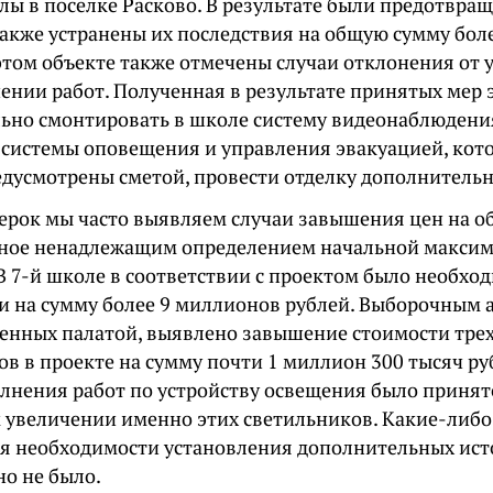
лы в поселке Расково. В результате были предотвр
 также устранены их последствия на общую сумму бол
этом объекте также отмечены случаи отклонения от 
ении работ. Полученная в результате принятых мер
ьно смонтировать в школе систему видеонаблюдени
 системы оповещения и управления эвакуацией, кот
едусмотрены сметой, провести отделку дополнитель
верок мы часто выявляем случаи завышения цен на о
ное ненадлежащим определением начальной макси
В 7-й школе в соответствии с проектом было необхо
и на сумму более 9 миллионов рублей. Выборочным
денных палатой, выявлено завышение стоимости тре
в в проекте на сумму почти 1 миллион 300 тысяч руб
олнения работ по устройству освещения было принят
 увеличении именно этих светильников. Какие-либо
я необходимости установления дополнительных ис
но не было.