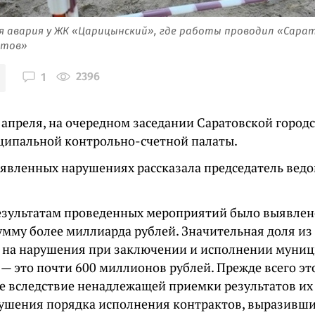
 авария у ЖК «Царицынский», где работы проводил «Сара
атов»
2396
1
4 апреля, на очередном заседании Саратовской город
ципальной контрольно-счетной палаты.
ыявленных нарушениях рассказала председатель вед
результатам проведенных мероприятий было выявле
умму более миллиарда рублей. Значительная доля из
 на нарушения при заключении и исполнении муни
 — это почти 600 миллионов рублей. Прежде всего эт
 вследствие ненадлежащей приемки результатов их
рушения порядка исполнения контрактов, выразивш