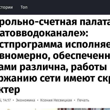
стории
Топ
рольно-счетная палат
атовводоканале»:
стпрограмма исполняе
вномерно, обеспеченн
ами различна, работы
ржанию сети имеют с
ктер
, 14:17
Экономика
Ксения Несвицкая
Печать