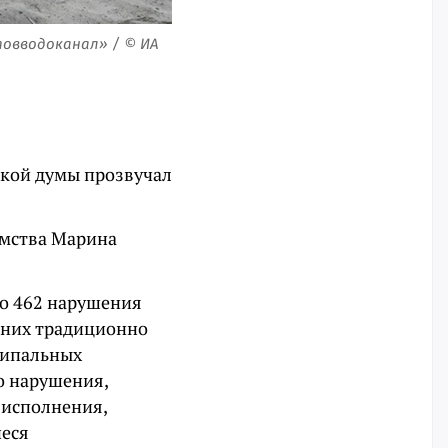
товводоканал» / © ИА
ской думы прозвучал
омства Марина
но 462 нарушения
 них традиционно
ципальных
о нарушения,
 исполнения,
иеся