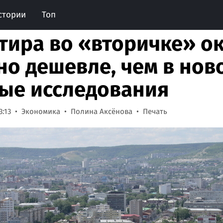
стории
Топ
тира во «вторичке» ок
но дешевле, чем в нов
ые исследования
3:13
Экономика
Полина Аксёнова
Печать