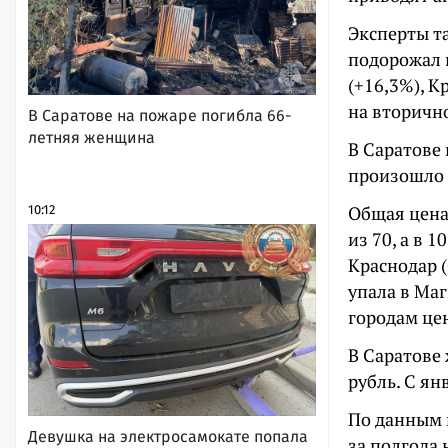
Эксперты та
подорожал в
(+16,3%), К
на вторично
В Саратове на пожаре погибла 66-
летняя женщина
В Саратове 
произошло 
Общая цена 
10:12
из 70, а в
Краснодар (
упала в Маг
городам цен
В Саратове
рубль. С ян
По данным 
Девушка на электросамокате попала
за полгода 