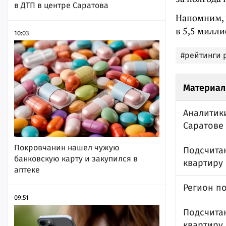
в ДТП в центре Саратова
Напомним, 
в 5,5 милл
10:03
#рейтинги 
Материал
Аналитики
Саратове
Покровчанин нашел чужую
Подсчитан
банковскую карту и закупился в
квартиру
аптеке
Регион по
09:51
Подсчитан
квартиру