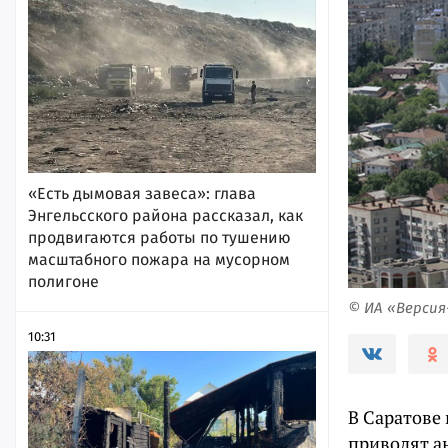
«Есть дымовая завеса»: глава
Энгельсского района рассказал, как
продвигаются работы по тушению
масштабного пожара на мусорном
полигоне
© ИА «Верси
10:31
В Саратове 
приводят а