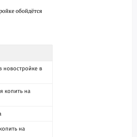
тройке обойдётся
 в новостройке в
я копить на
а
копить на