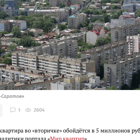
я-Саратов»
2604
1
квартира во «вторичке» обойдётся в 5 миллионов ру
налитики портала «
Мир квартир
».