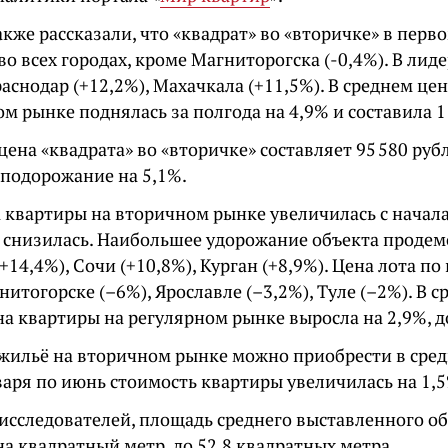
кже рассказали, что «квадрат» во «вторичке» в перв
о всех городах, кроме Магниторогска (-0,4%). В лид
раснодар (+12,2%), Махачкала (+11,5%). В среднем це
м рынке поднялась за полгода на 4,9% и составила 1
цена «квадрата» во «вторичке» составляет 95 580 руб
подорожание на 5,1%.
квартиры на вторичном рынке увеличилась с начала 
 10 снизилась. Наибольшее удорожание объекта проде
+14,4%), Сочи (+10,8%), Курган (+8,9%). Цена лота п
нитогорске (–6%), Ярославле (–3,2%), Туле (–2%). В 
а квартиры на регулярном рынке выросла на 2,9%, до
 жильё на вторичном рынке можно приобрести в средн
варя по июнь стоимость квартиры увеличилась на 1,
исследователей, площадь среднего выставленного об
на квадратный метр, до 52,8 квадратных метра.