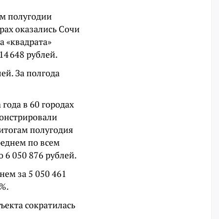
ом полугодии
ерах оказались Сочи
на «квадрата»
14 648 рублей.
лей. За полгода
года в 60 городах
монстрировали
о итогам полугодия
среднем по всем
 6 050 876 рублей.
ем за 5 050 461
5%.
ъекта сократилась