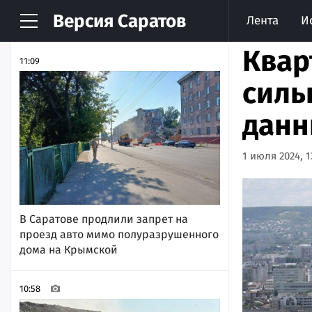
Версия
Саратов
Лента
И
НОВОСТИ
АРХИВ
Квар
11:09
силь
данн
1 июля 2024, 1
В Саратове продлили запрет на
проезд авто мимо полуразрушенного
дома на Крымской
10:58