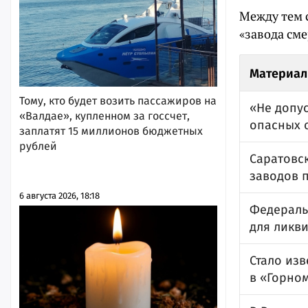
Между тем 
«завода сме
Материал
Тому, кто будет возить пассажиров на
«Не допус
«Валдае», купленном за госсчет,
опасных 
заплатят 15 миллионов бюджетных
рублей
Саратовс
заводов п
6 августа 2026, 18:18
Федераль
для ликв
Стало из
в «Горном