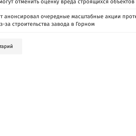
могут отменить оценку вреда строящихся объектов
т анонсировал очередные масштабные акции проте
з-за строительства завода в Горном
тарий