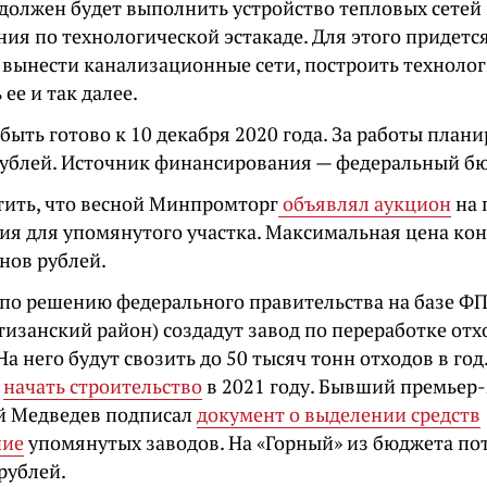
должен будет выполнить устройство тепловых сетей 
ия по технологической эстакаде. Для этого придется
 вынести канализационные сети, построить технолог
 ее и так далее.
быть готово к 10 декабря 2020 года. За работы план
ублей. Источник финансирования — федеральный б
тить, что весной Минпромторг
объявлял аукцион
на 
ия для упомянутого участка. Максимальная цена ко
нов рублей.
по решению федерального правительства на базе Ф
изанский район) создадут завод по переработке отход
На него будут свозить до 50 тысяч тонн отходов в год
я
начать строительство
в 2021 году. Бывший премьер
й Медведев подписал
документ о выделении средств
ние
упомянутых заводов. На «Горный» из бюджета пот
рублей.