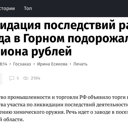
стории
Топ
идация последствий 
да в Горном подорожал
иона рублей
8:14
Госзаказ
Ирина Есикова
Печать
2194
1
во промышленности и торговли РФ объявило торги 
тва участка по ликвидации последствий деятельност
ению химического оружия. Речь идет о заводе в посе
й области.