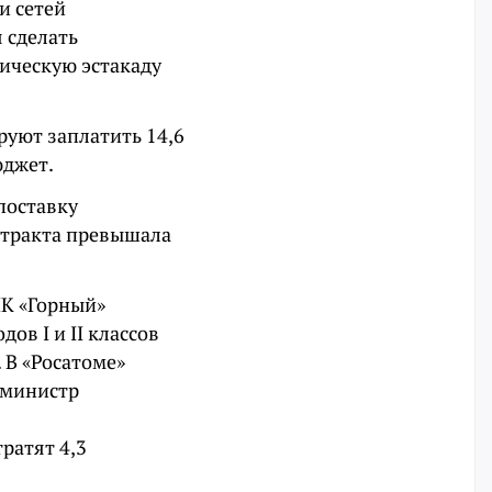
и сетей
 сделать
ическую эстакаду
ируют заплатить 14,6
юджет.
поставку
нтракта превышала
ПК «Горный»
ов I и II классов
.
В «Росатоме»
-министр
ратят 4,3