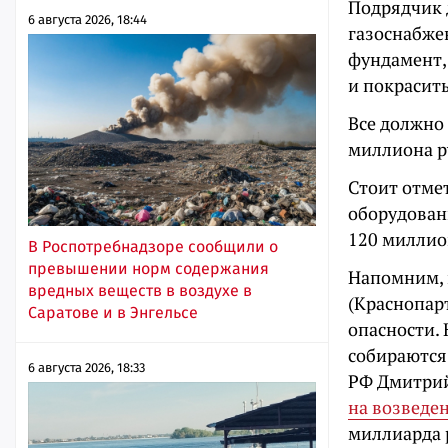
Подрядчик 
6 августа 2026, 18:44
газоснабжен
фундамент,
и покрасить
Все должно 
миллиона р
Стоит отме
оборудован
120 миллио
В Роспотребнадзоре сообщили о
превышении норм содержания
Напомним, 
вредных веществ в воздухе в
(Краснопарт
Саратове и в Энгельсе
опасности. 
собираютс
6 августа 2026, 18:33
РФ Дмитри
на возведе
миллиарда 