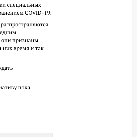
ики специальных
транением COVID-19.
е распространяются
ледним
и они признаны
 них время и так
ждать
иативу пока