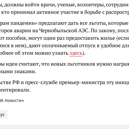
, должны войти врачи, ученые, волонтеры, сотрудн
, кто принимал активное участие в борьбе с распрос
рам пандемии» предлагают дать все льготы, которы
торов аварии на Чернобыльской АЭС. По закону, пос
т пособия, могут один раз предоставить жилье (есл
ся в нем), дают оплачиваемый отпуск в удобное для
робнее об этом можно узнать
здесь
).
ры идеи считают, что новых льготников нужно награ
ными знаками.
ьстве РФ и пресс-службе премьер-министра эту иниц
ентировали.
А Новости»
ус