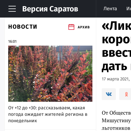
Версия
Саратов
Лента
И
«Лик
НОВОСТИ
АРХИВ
коро
16:01
ввес
дать
17 марта 2021, 
От +12 до +30: рассказываем, какая
От Обществ
погода ожидает жителей региона в
Мишустину 
понедельник
льготников