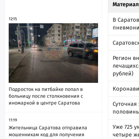
Материал
12:15
В Саратов
пневмон
Саратовс
Регион вн
лечащихс
рублей)
Коронави
Подросток на питбайке попал в
больницу после столкновения с
иномаркой в центре Саратова
Суточная
половины
11:19
Уже 725 у
Жительница Саратова отправила
четыре ж
мошенникам код для получения