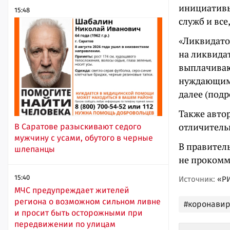
инициативы
15:48
служб и все
«Ликвидато
на ликвида
выплачиваю
нуждающими
далее (под
Также авто
отличитель
В Саратове разыскивают седого
мужчину с усами, обутого в черные
В правител
шлепанцы
не прокомм
15:40
Источник:
«РИ
МЧС предупреждает жителей
региона о возможном сильном ливне
#коронавир
и просит быть осторожными при
передвижении по улицам