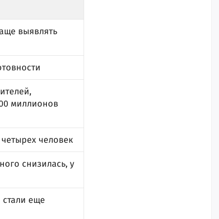
чаще выявлять
отовности
ителей,
200 миллионов
 четырех человек
ого снизилась, у
 стали еще