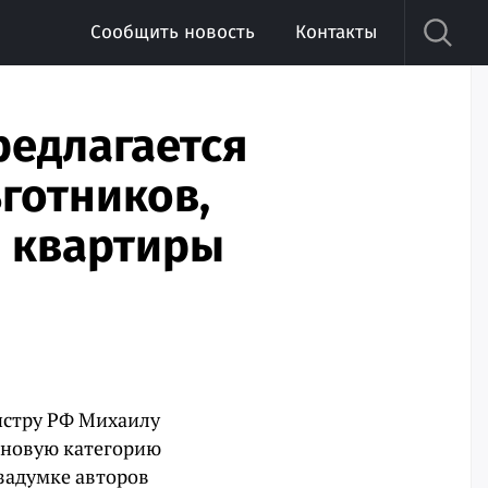
Сообщить новость
Контакты
редлагается
готников,
и квартиры
истру РФ Михаилу
 новую категорию
задумке авторов