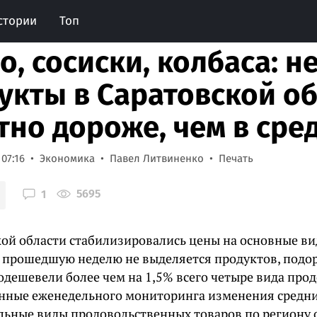
стории
Топ
о, сосиски, колбаса: 
укты в Саратовской об
тно дороже, чем в ср
 07:16
Экономика
Павел Литвиненко
Печать
5695
1
кой области стабилизировались цены на основные в
а прошедшую неделю не выделяется продуктов, подо
подешевели более чем на 1,5% всего четыре вида пр
анные еженедельного мониторинга изменения средн
ельные виды продовольственных товаров по региону 