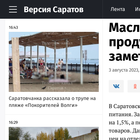
Версия
Саратов
Лента
И
НОВОСТИ
АРХИВ
Масл
16:43
прод
заме
3 августа 2023,
Саратовчанка рассказала о трупе на
пляже «Покорителей Волги»
В Саратовс
питания. З
на 1,5%, а 
16:29
товаров. Д
цен на отд