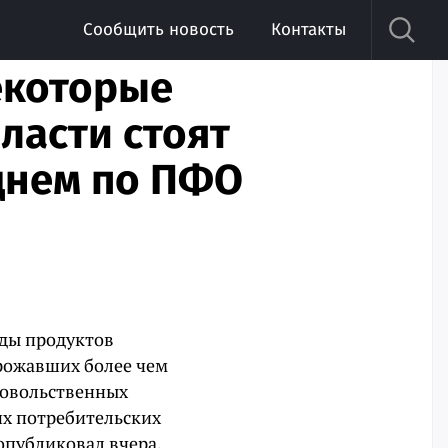
Сообщить новость
Контакты
некоторые
ласти стоят
еднем по ПФО
иды продуктов
рожавших более чем
одовольственных
их потребительских
опубликовал вчера,