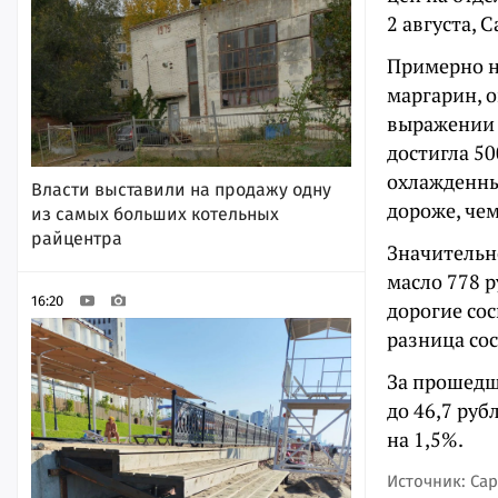
2 августа, 
Примерно н
маргарин, 
выражении 
достигла 50
охлажденны
Власти выставили на продажу одну
дороже, чем
из самых больших котельных
райцентра
Значительн
масло 778 р
16:20
дорогие сос
разница сос
За прошедш
до 46,7 руб
на 1,5%.
Источник: Сар