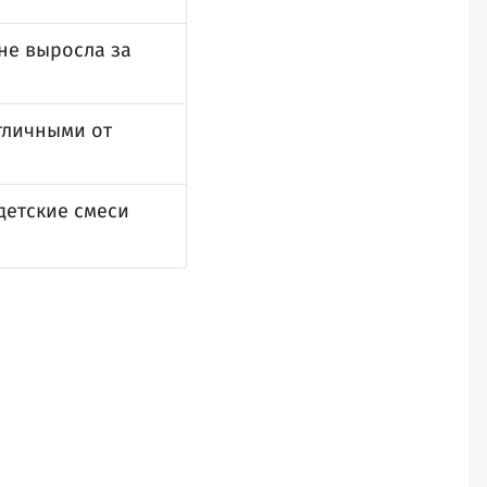
не выросла за
тличными от
детские смеси