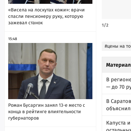
«Висела на лоскутах кожи»: врачи
спасли пенсионеру руку, которую
зажевал станок
1
/
2
15:48
#цены на т
Материал
В регион
— до 70 р
В Сарато
Роман Бусаргин занял 13-е место с
объяснил
конца в рейтинге влиятельности
губернаторов
Капуста 
остальны