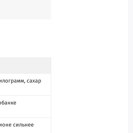
илограмм, сахар
обанке
ионе сильнее