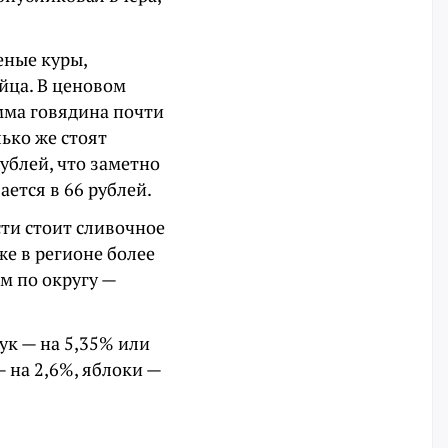
еные куры,
йца. В ценовом
мма говядина почти
лько же стоят
ублей, что заметно
ается в 66 рублей.
сти стоит сливочное
же в регионе более
м по округу —
к — на 5,35% или
— на 2,6%, яблоки —