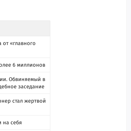
 от «главного
более 6 миллионов
рии. Обвиняемый в
дебное заседание
онер стал жертвой
и на себя