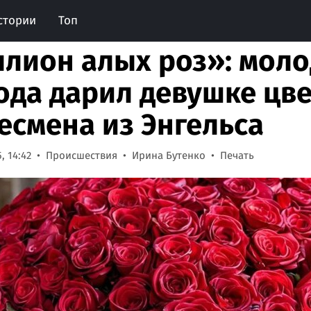
стории
Топ
лион алых роз»: моло
ода дарил девушке цве
есмена из Энгельса
, 14:42
Происшествия
Ирина Бутенко
Печать