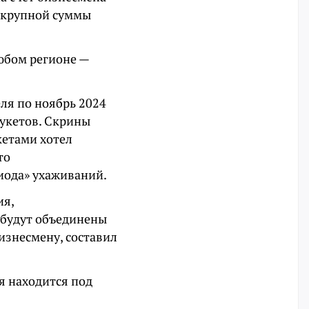
я крупной суммы
любом регионе —
ля по ноябрь 2024
укетов. Скрины
кетами хотел
то
иода» ухаживаний.
ия,
 будут объединены
изнесмену, составил
я находится под