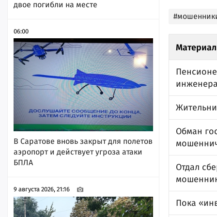
двое погибли на месте
#мошенник
06:00
Материал
Пенсионе
инженера
Жительни
Обман го
В Саратове вновь закрыт для полетов
мошеннич
аэропорт и действует угроза атаки
БПЛА
Отдал сб
мошенни
9 августа 2026, 21:16
Пока «инв