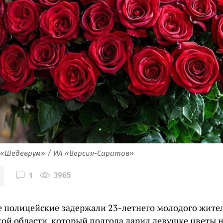
 «Шедеврум» / ИА «Версия-Саратов»
3965
1
е полицейские задержали 23-летнего молодого жите
ой области, который полгода дарил девушке цветы н