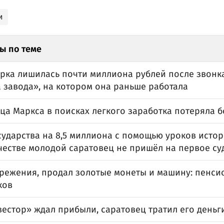
и
ы по теме
рка лишилась почти миллиона рублей после звонка
 завода», на котором она раньше работала
ца Маркса в поисках легкого заработка потеряла 
сударства на 8,5 миллиона с помощью уроков исто
естве молодой саратовец не пришёл на первое су
ережения, продал золотые монеты и машину: пенси
ков
естор» ждал прибыли, саратовец тратил его деньг