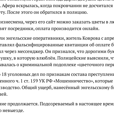
. Афера вскрылась, когда покровчанин не досчиталс
ету. После этого он обратился в полицию.
изнесмена, через его сайт можно заказать цветы в 
авят посредники, оплата производится онлайн.
ли энгельсские оперативники, житель Коврова с апре
ставлял фальсифицированные квитанции об оплате б
л через мессенджер. Он признался, что дорогими бу
вушку, в которую влюблён. Полицейские выяснили, ч
дывалась о криминальной подоплеке «цветочного пер
 18 уголовных дел по признакам состава преступлен
енного ч. 1 ст. 159 УК РФ «Мошенничество», которые
изводство. Общий ущерб, нанесённый энгельсскому б
лей.
ние продолжается. Подозреваемый в настоящее врем
о невыезде.