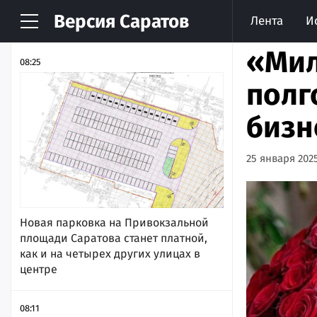
Версия
Саратов
Лента
И
НОВОСТИ
АРХИВ
«Мил
08:25
полг
бизн
25 января 2025
Новая парковка на Привокзальной
площади Саратова станет платной,
как и на четырех других улицах в
центре
08:11