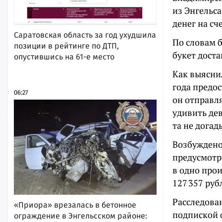
из Энгельса
денег на сч
Саратовская область за год ухудшила
По словам б
позиции в рейтинге по ДТП,
букет дост
опустившись на 61-е место
Как выясни
года предо
06:27
он отправля
удивить де
та не дога
Возбуждено
предусмотр
в одно про
127 357 руб
Расследова
«Приора» врезалась в бетонное
подпиской 
ограждение в Энгельсском районе: