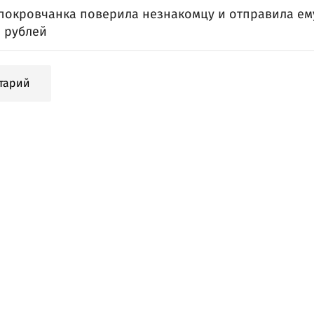
покровчанка поверила незнакомцу и отправила ему
 рублей
тарий