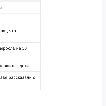
я
ают, что
ыросла на 50
левших — дети
раве рассказали о