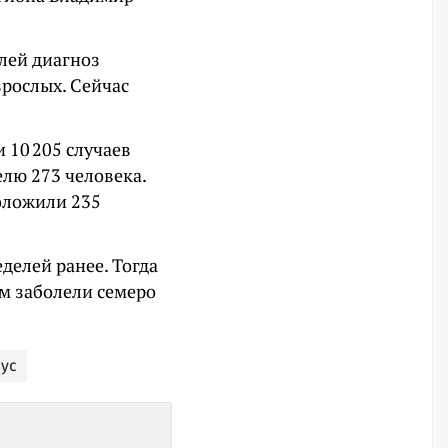
елей диагноз
зрослых. Сейчас
 10 205 случаев
елю 273 человека.
положили 235
еделей ранее. Тогда
ом заболели семеро
ус