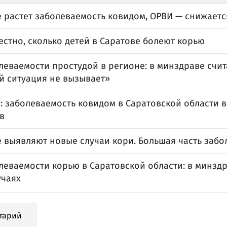
е растет заболеваемость ковидом, ОРВИ — снижаетс
естно, сколько детей в Саратове болеют корью
леваемости простудой в регионе: в минздраве счит
й ситуация не вызывает»
: заболеваемость ковидом в Саратовской области в
в
е выявляют новые случаи кори. Большая часть забо
леваемости корью в Саратовской области: в минзд
учаях
тарий