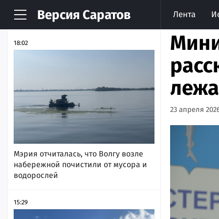
Версия
Саратов
Лента
И
НОВОСТИ
АРХИВ
Мини
18:02
расс
лежа
23 апреля 2026
Мэрия отчиталась, что Волгу возле
набережной почистили от мусора и
водорослей
15:29