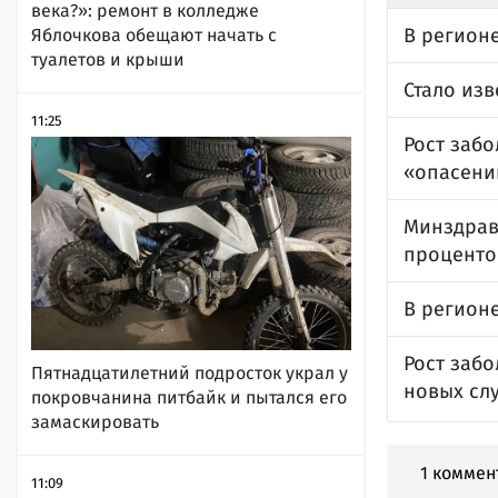
века?»: ремонт в колледже
В регион
Яблочкова обещают начать с
туалетов и крыши
Стало изв
11:25
Рост забо
«опасени
Минздрав
проценто
В регион
Рост забо
Пятнадцатилетний подросток украл у
новых сл
покровчанина питбайк и пытался его
замаскировать
1 коммен
11:09