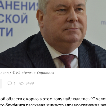
аков / © ИА «Версия-Саратов»
3499
1
ой области с корью в этом году наблюдались 97 челов
го брифинга рассказал министр здравоохранения р