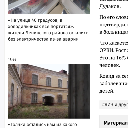
Дудаков.
По его слов
«На улице 40 градусов, в
подтвердилс
холодильниках все портится»:
в больницах
жители Ленинского района остались
без электричества из-за аварии
Что касаетс
ОРВИ. Рост 
Это на 16%
13:44
человек.
Ковид за се
заболевание
детей.
#ВИЧ и дру
Материал
«Толчки остались нам из какого