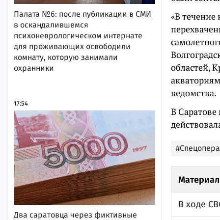
Палата №6: после публикации в СМИ
«В течение 
в оскандалившемся
перехвачен
психоневрологическом интернате
самолетного
для проживающих освободили
Волгоградск
комнату, которую занимали
областей, К
охранники
акваториям
ведомства.
17:54
В Саратове
действовал
#Спецопер
Материал
В ходе СВ
Два саратовца через фиктивные