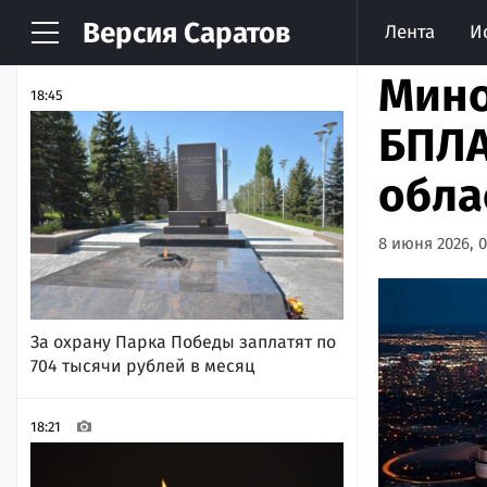
Версия
Саратов
Лента
И
НОВОСТИ
АРХИВ
Мино
18:45
БПЛА
обла
8 июня 2026, 0
За охрану Парка Победы заплатят по
704 тысячи рублей в месяц
18:21