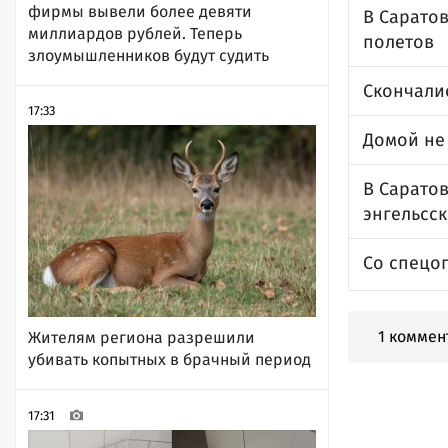
фирмы вывели более девяти
В Саратов
миллиардов рублей. Теперь
полетов
злоумышленников будут судить
Скончалис
17:33
Домой не
В Сарато
энгельсс
Со спецо
1 коммен
Жителям региона разрешили
убивать копытных в брачный период
17:31