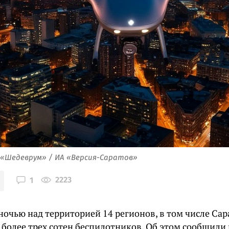
 «Шедеврум» / ИА «Версия-Саратов»
2223
1
очью над территорией 14 регионов, в том числе Сар
 более трех сотен беспилотников. Об этом сообщил