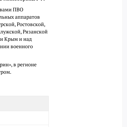
ствами ПВО
льных аппаратов
рской, Ростовской,
алужской, Рязанской
ки Крым и над
ении военного
рин», в регионе
тром.