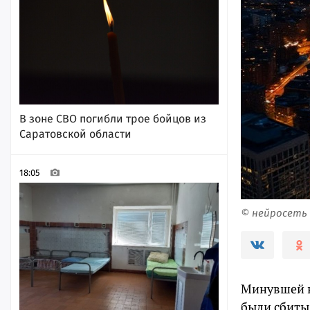
В зоне СВО погибли трое бойцов из
Саратовской области
18:05
© нейросеть
Минувшей н
были сбиты