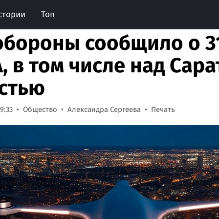
стории
Топ
бороны сообщило о 3
, в том числе над Сар
стью
9:33
Общество
Александра Сергеева
Печать