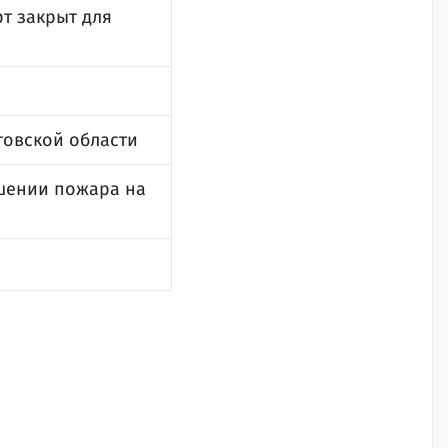
рт закрыт для
товской области
ушении пожара на