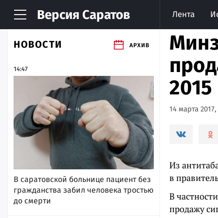
Версия
Саратов
Лента
И
Минз
НОВОСТИ
АРХИВ
прод
14:47
2015
14 марта 2017,
Из антитаб
в правитель
В саратовской больнице пациент без
гражданства забил человека тростью
В частности
до смерти
продажу сиг