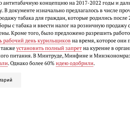
о антитабачную концепцию на 2017-2022 годы и да
у. В документе изначально предлагалось в числе про
родажу табака для граждан, которые родились после 
оры с табака и ввести налог на розничную продажу 
цены.
Кроме того, было предложено разрешить работ
ь рабочий день курильщиков
на время, которое они 
а также
установить полный запрет
на курение в орга
ого питания. В Минтруде, Минфине и Минэкономр
али
. Однако более 60%
идею одобрили
.
тарий