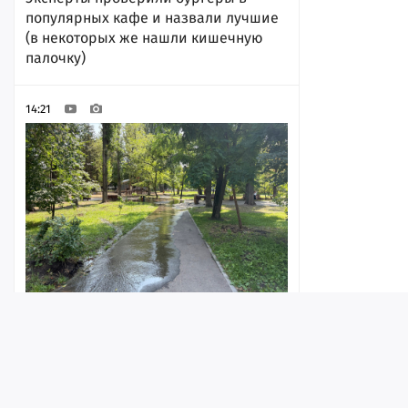
популярных кафе и назвали лучшие
(в некоторых же нашли кишечную
палочку)
14:21
«Нельзя пройти, не замочив ноги»: в
Детском парке заливает дорожки
14:14
Лента
Истории
Топ
Реклама
Контакт