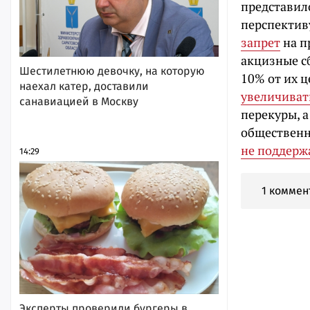
представил
перспектив
запрет
на п
акцизные сб
Шестилетнюю девочку, на которую
10% от их 
наехал катер, доставили
увеличиват
санавиацией в Москву
перекуры, 
общественн
не поддерж
14:29
1 коммен
Эксперты проверили бургеры в