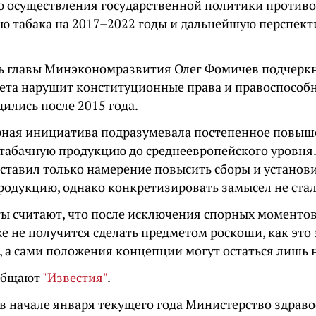
 осуществления государственной политики против
ю табака на 2017–2022 годы и дальнейшую перспект
ь главы Минэкономразвития Олег Фомичев подчеркн
рета нарушит конституционные права и правоспособн
ились после 2015 года.
рная инициатива подразумевала постепенное повыш
 табачную продукцию до среднеевропейского уровня.
ставил только намерение повысить сборы и установи
родукцию, однако конкретизировать замысел не стал
ы считают, что после исключения спорных моментов 
же не получится сделать предметом роскоши, как это
, а сами положения концепции могут остаться лишь н
общают
"Известия"
.
в начале января текущего года Министерство здрав