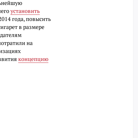
льнейшую
чего
установить
2014 года, повысить
сигарет в размере
одателям
потратили на
низациях
азвития
концепцию