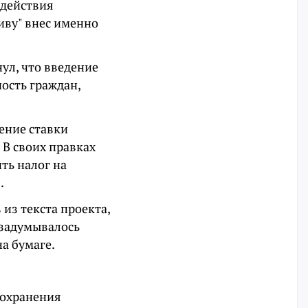
одействия
иву" внес именно
ул, что введение
ость граждан,
ение ставки
 В своих правках
ть налог на
.
из текста проекта,
 задумывалось
а бумаге.
оохранения