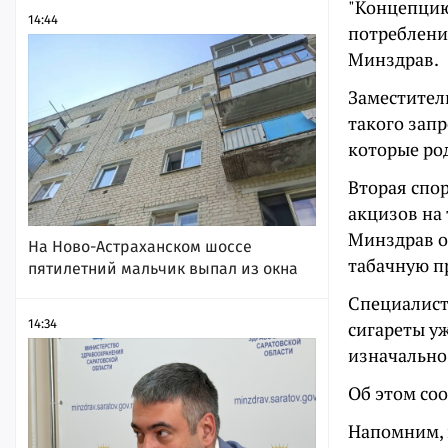
"Концепцию
14:44
потреблени
Минздрав.
Заместител
такого зап
которые род
Вторая спо
акцизов на
Минздрав о
На Ново-Астраханском шоссе
табачную п
пятилетний мальчик выпал из окна
Специалист
14:34
сигареты у
изначально
Об этом со
Напомним, 