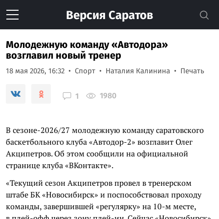
Версия
Саратов
Молодежную команду «Автодора»
возглавил новый тренер
18 мая 2026, 16:32
Спорт
Наталия Калинина
Печать
1980
1
В сезоне-2026/27 молодежную команду саратовского
баскетбольного клуба «Автодор-2» возглавит Олег
Акципетров. Об этом сообщили на официальной
странице клуба «ВКонтакте».
«Текущий сезон Акципетров провел в тренерском
штабе БК «Новосибирск» и поспособствовал проходу
команды, завершившей «регулярку» на 10-м месте,
в плей-офф через зону плей-ин. Сейчас «Новосибирск»