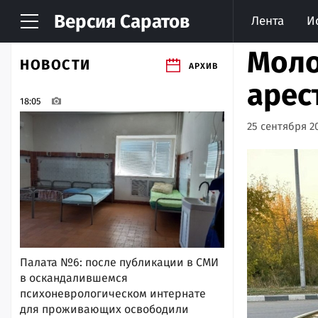
Версия
Саратов
Лента
И
Моло
НОВОСТИ
АРХИВ
арес
18:05
25 сентября 20
Палата №6: после публикации в СМИ
в оскандалившемся
психоневрологическом интернате
для проживающих освободили