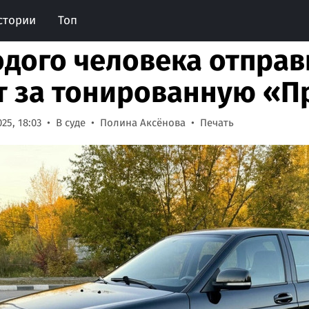
стории
Топ
дого человека отправ
т за тонированную «П
25, 18:03
В суде
Полина Аксёнова
Печать