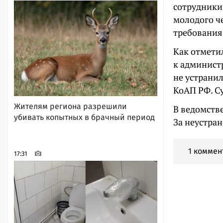
сотрудники
молодого ч
требования
Как отмети
к админист
не устранил
КоАП РФ. Су
Жителям региона разрешили
В ведомств
убивать копытных в брачный период
За неустран
1 коммен
17:31