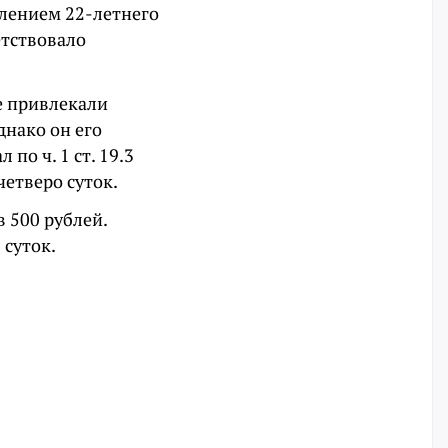
влением 22-летнего
етствовало
е привлекали
днако он его
по ч. 1 ст. 19.3
четверо суток.
 500 рублей.
 суток.