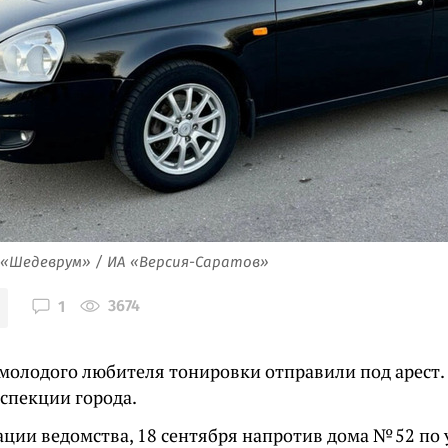
 «Шедеврум» / ИА «Версия-Саратов»
3674
1
 молодого любителя тонировки отправили под арест.
нспекции города.
ции ведомства, 18 сентября напротив дома № 52 по 