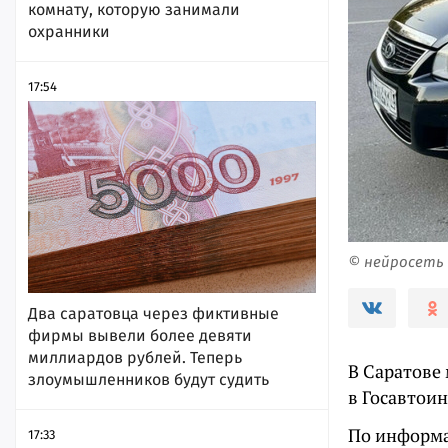
комнату, которую занимали
охранники
17:54
© нейросеть
Два саратовца через фиктивные
фирмы вывели более девяти
миллиардов рублей. Теперь
В Саратове
злоумышленников будут судить
в Госавтои
По информа
17:33