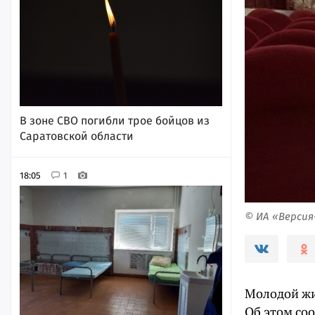
В зоне СВО погибли трое бойцов из
Саратовской области
18:05
1
© ИА «Верси
Молодой жит
Об этом со