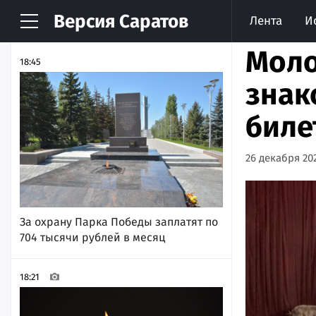
Версия
Саратов
Лента
И
НОВОСТИ
АРХИВ
Моло
18:45
знак
биле
26 декабря 202
За охрану Парка Победы заплатят по
704 тысячи рублей в месяц
18:21