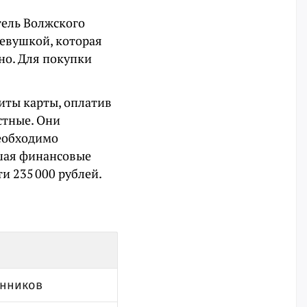
тель Волжского
девушкой, которая
но. Для покупки
иты карты, оплатив
стные. Они
необходимо
ршая финансовые
и 235 000 рублей.
енников