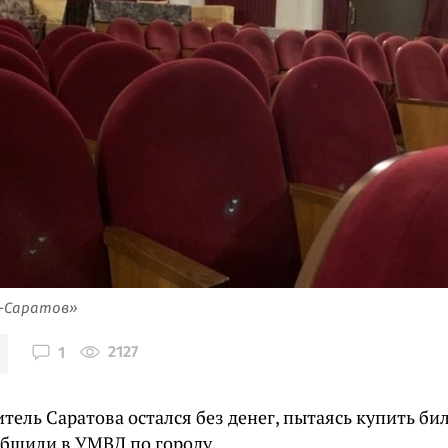
я-Саратов»
2127
1
ель Саратова остался без денег, пытаясь купить бил
общили в УМВД по городу.