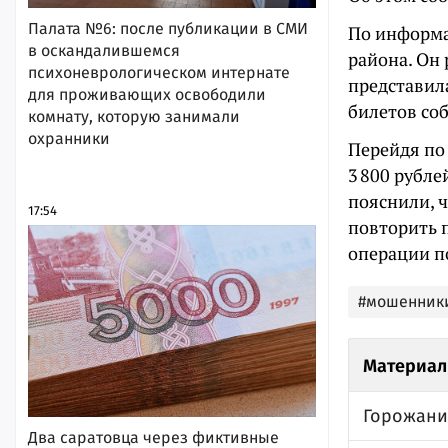
Палата №6: после публикации в СМИ
По информа
в оскандалившемся
района. Он 
психоневрологическом интернате
представил
для проживающих освободили
билетов со
комнату, которую занимали
охранники
Перейдя по
3 800 рубле
пояснили, ч
17:54
повторить 
операции по
#мошенник
Материал
Горожанин
Два саратовца через фиктивные