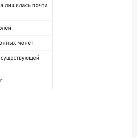
а лишилась почти
блей
ионных монет
несуществующей
г