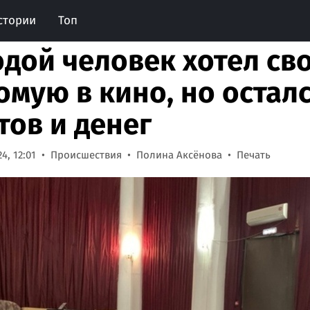
стории
Топ
дой человек хотел св
омую в кино, но осталс
тов и денег
4, 12:01
Происшествия
Полина Аксёнова
Печать