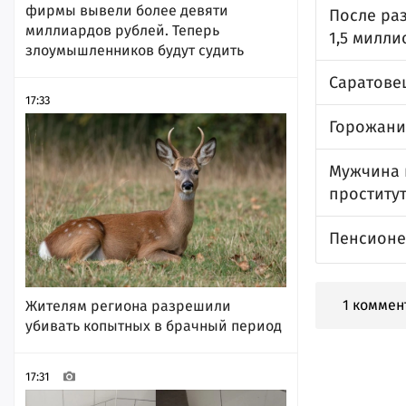
фирмы вывели более девяти
После ра
миллиардов рублей. Теперь
1,5 милли
злоумышленников будут судить
Саратовец
17:33
Горожани
Мужчина 
проститу
Пенсионе
1 коммен
Жителям региона разрешили
убивать копытных в брачный период
17:31